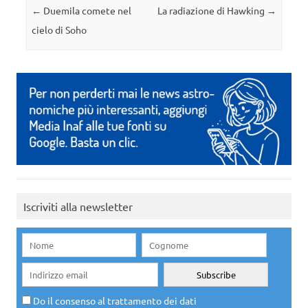
Navigazione articolo
←
Duemila comete nel
La radiazione di Hawking
→
cielo di Soho
Iscriviti alla newsletter
Do il consenso al trattamento dei dati