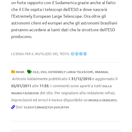
un forte rapporto con il Sudamerica grazie anche al fatto
che il Cile ospita i telescopi dell’ESO e dove nascerà
l’Extremely European Large Telescope. Ora oltre gli
astronomi cileni ed europei anche gli astronomi brasiliani
potranno accedere ai tanti dati che le strutture dell’ESO
producono.
LICENZA PER IL RIUTILIZZO DEL TESTO:
,
,
,
NEWS
CILE
ESO
EXTREMELY LARGE TELESCOPE
PARANAL
Articolo inizialmente pubblicato il
31/12/2010
e aggiornato il
02/01/2011
alle
11:55
. I commenti sono aperti a tutti
SULLA
del sito. Per segnalare alla redazione refusi,
PAGINA FACEBOOK
imprecisioni ed errori è invece disponibile un
.
MODULO DEDICATO
Doi:
10.20371/INAF/2724-2641/9794