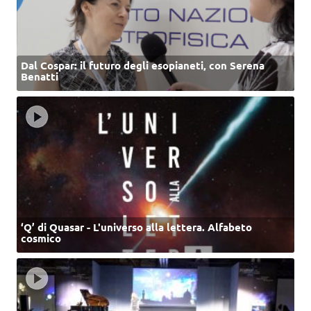
Dal Cospar: il futuro degli esopianeti, con Serena
Benatti
‘Q’ di Quasar - L'universo alla lettera. Alfabeto
cosmico