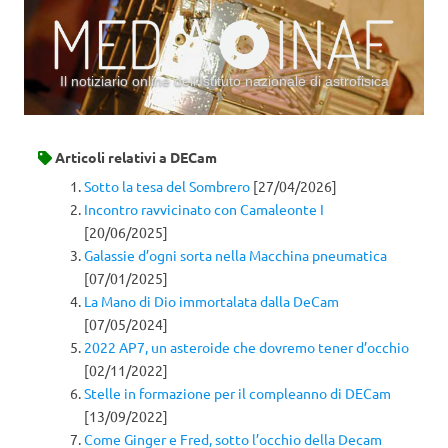
Il notiziario online dell’Istituto nazionale di astrofisica
Vai al contenuto
Articoli relativi a
DECam
Sotto la tesa del Sombrero
[27/04/2026]
Incontro ravvicinato con Camaleonte I
[20/06/2025]
Galassie d’ogni sorta nella Macchina pneumatica
[07/01/2025]
La Mano di Dio immortalata dalla DeCam
[07/05/2024]
2022 AP7, un asteroide che dovremo tener d’occhio
[02/11/2022]
Stelle in formazione per il compleanno di DECam
[13/09/2022]
Come Ginger e Fred, sotto l’occhio della Decam