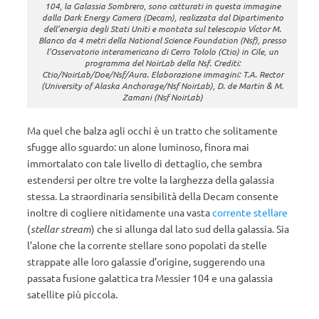
104, la Galassia Sombrero, sono catturati in questa immagine
dalla Dark Energy Camera (Decam), realizzata dal Dipartimento
dell’energia degli Stati Uniti e montata sul telescopio Víctor M.
Blanco da 4 metri della National Science Foundation (Nsf), presso
l’Osservatorio interamericano di Cerro Tololo (Ctio) in Cile, un
programma del NoirLab della Nsf. Crediti:
Ctio/NoirLab/Doe/Nsf/Aura. Elaborazione immagini: T.A. Rector
(University of Alaska Anchorage/Nsf NoirLab), D. de Martin & M.
Zamani (Nsf NoirLab)
Ma quel che balza agli occhi è un tratto che solitamente
sfugge allo sguardo: un alone luminoso, finora mai
immortalato con tale livello di dettaglio, che sembra
estendersi per oltre tre volte la larghezza della galassia
stessa. La straordinaria sensibilità della Decam consente
inoltre di cogliere nitidamente una vasta
corrente stellare
(
stellar stream
) che si allunga dal lato sud della galassia. Sia
l’alone che la corrente stellare sono popolati da stelle
strappate alle loro galassie d’origine, suggerendo una
passata fusione galattica tra Messier 104 e una galassia
satellite più piccola.