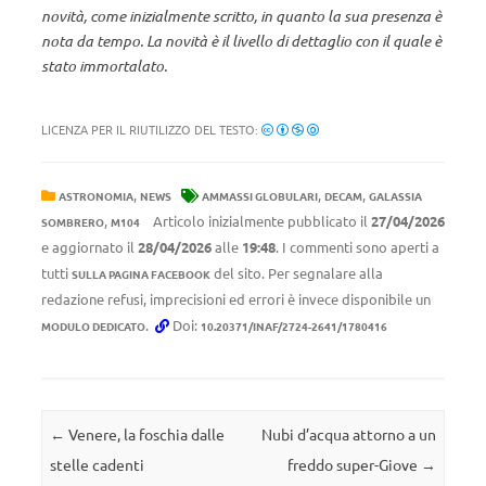
novità, come inizialmente scritto, in quanto la sua presenza è
nota da tempo. La novità è il livello di dettaglio con il quale è
stato immortalato.
LICENZA PER IL RIUTILIZZO DEL TESTO:
,
,
,
ASTRONOMIA
NEWS
AMMASSI GLOBULARI
DECAM
GALASSIA
,
Articolo inizialmente pubblicato il
27/04/2026
SOMBRERO
M104
e aggiornato il
28/04/2026
alle
19:48
. I commenti sono aperti a
tutti
del sito. Per segnalare alla
SULLA PAGINA FACEBOOK
redazione refusi, imprecisioni ed errori è invece disponibile un
.
Doi:
MODULO DEDICATO
10.20371/INAF/2724-2641/1780416
Navigazione articolo
←
Venere, la foschia dalle
Nubi d’acqua attorno a un
stelle cadenti
freddo super-Giove
→