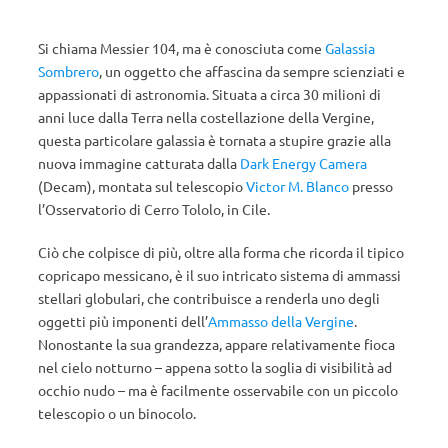
Si chiama Messier 104, ma è conosciuta come
Galassia
Sombrero
, un oggetto che affascina da sempre scienziati e
appassionati di astronomia. Situata a circa 30 milioni di
anni luce dalla Terra nella costellazione della Vergine,
questa particolare galassia è tornata a stupire grazie alla
nuova immagine catturata dalla
Dark Energy Camera
(Decam), montata sul telescopio
Victor M. Blanco
presso
l’Osservatorio di Cerro Tololo, in Cile.
Ciò che colpisce di più, oltre alla forma che ricorda il tipico
copricapo messicano, è il suo intricato sistema di ammassi
stellari globulari, che contribuisce a renderla uno degli
oggetti più imponenti dell’
Ammasso della Vergine
.
Nonostante la sua grandezza, appare relativamente fioca
nel cielo notturno – appena sotto la soglia di visibilità ad
occhio nudo – ma è facilmente osservabile con un piccolo
telescopio o un binocolo.