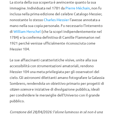
La storia della sua scoperta è avvincente quanto la sua
immagine. Individuata nel 1781 da
Pierre Méchain
, non fu
inclusa nella prima edizione del celebre Catalogo Messier,
nonostante lo stesso
Charles Messier
l’avesse annotata a
mano nella sua copia personale. Fu necessario l’intervento
di
William Herschel
(che la scoprì indipendentemente nel
1784) e la conferma definitiva di Camille Flammarion nel
1921 perché venisse ufficialmente riconosciuta come
Messier 104.
Le sue affascinanti caratteristiche visive, unite alla sua
accessibilità con strumentazioni amatoriali, rendono
Messier 104 una meta privilegiata per gli osservatori del
cielo. Gli astronomi dilettanti amano fotografare la Galassia
Sombrero, rendendola un obiettivo primario per progetti di
citizen science
e iniziative di divulgazione pubblica, ideali
per condividere le meraviglie dell’Universo con il grande
pubblico.
Correzione del 28/04/2026: l’alone luminoso in sé non è una