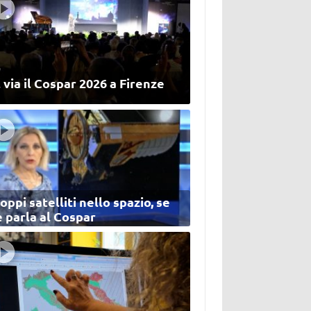
 via il Cospar 2026 a Firenze
oppi satelliti nello spazio, se
 parla al Cospar