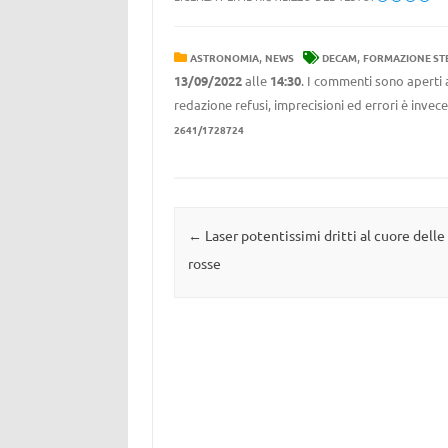
,
,
ASTRONOMIA
NEWS
DECAM
FORMAZIONE ST
13/09/2022
alle
14:30
. I commenti sono aperti 
redazione refusi, imprecisioni ed errori è invec
2641/1728724
Navigazione articolo
←
Laser potentissimi dritti al cuore dell
rosse