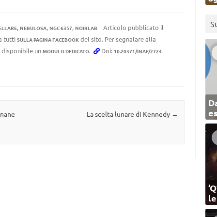
S
,
,
,
Articolo pubblicato il
ELLARE
NEBULOSA
NGC 6357
NOIRLAB
a tutti
del sito. Per segnalare alla
SULLA PAGINA FACEBOOK
e disponibile un
.
Doi:
MODULO DEDICATO
10.20371/INAF/2724-
Da
e
e nane
La scelta lunare di Kennedy
→
‘Q
l