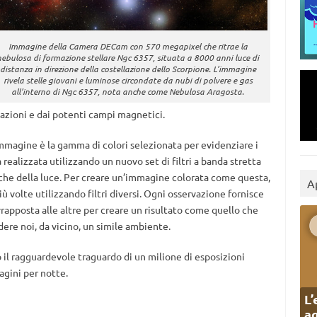
Immagine della Camera DECam con 570 megapixel che ritrae la
nebulosa di formazione stellare Ngc 6357, situata a 8000 anni luce di
distanza in direzione della costellazione dello Scorpione. L’immagine
rivela stelle giovani e luminose circondate da nubi di polvere e gas
all’interno di Ngc 6357, nota anche come Nebulosa Aragosta.
diazioni e dai potenti campi magnetici.
mmagine è la gamma di colori selezionata per evidenziare i
a realizzata utilizzando un nuovo set di filtri a banda stretta
che della luce. Per creare un’immagine colorata come questa,
A
ù volte utilizzando filtri diversi. Ogni osservazione fornisce
apposta alle altre per creare un risultato come quello che
re noi, da vicino, un simile ambiente.
il ragguardevole traguardo di un milione di esposizioni
agini per notte.
L’
ag