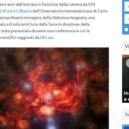
ci anni dall’entrata in funzione della camera da 570
ri
Víctor M. Blanco
dell’Osservatorio Interamericano di Cerro
straordinaria immagine della Nebulosa Aragosta, una
ata a 8 mila anni luce dalla Terra in direzione della
 stata presentata durante una conferenza in cui la
scientifici raggiunti da
DECam
.
V
In
a 
S