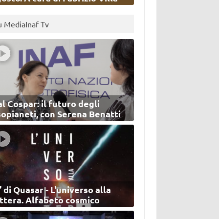
u MediaInaf Tv
l Cospar: il futuro degli
sopianeti, con Serena Benatti
’ di Quasar - L'universo alla
ettera. Alfabeto cosmico