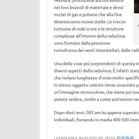
neonate, protostelle ancora avvolte
nei loro bozzoli di materiale e densi
nuclei di gas e polvere che alla fine
diventeranno nuove stelle. Le trecce
tortuose di nubi scure e le strutture
complesse all’interno della nebulosa
sono formate dalla pressione
tumultuosa dei venti interstellari, dalle ra
Una delle cose più sorprendenti di questa i
diversi aspetti della nebulosa. È infatti stat
che isolano lunghezze d’onda molto specifi
lo stesso oggetto celeste viene osservato pi
un’immagine monocolore, che viene poi sovr
potete vedere, simile a come potremmo vede
Dopo dieci anni, DECam ha appena superato 
individuali, fornendo in media 400-500 imm
LICENZA PER IL RIUTILIZZO DEL TESTO: