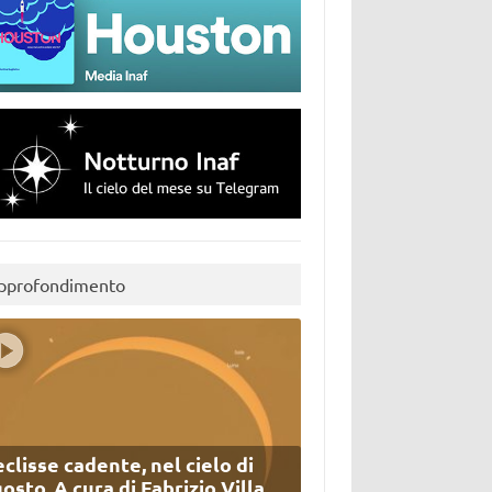
pprofondimento
eclisse cadente, nel cielo di
osto. A cura di Fabrizio Villa