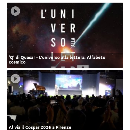
‘Q’ di Quasar - L'universo alla lettera. Alfabeto
cosmico
Al via il Cospar 2026 a Firenze