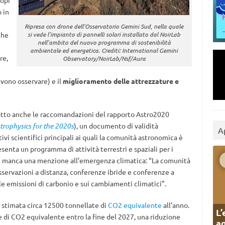
copi
 in
Ripresa con drone dell’Osservatorio Gemini Sud, nella quale
che
si vede l’impianto di pannelli solari installato dal NoirLab
nell’ambito del nuovo programma di sostenibilità
ambientale ed energetica. Crediti: International Gemini
re,
Observatory/NoirLab/Nsf/Aura
vono osservare) e il
miglioramento delle attrezzature e
atto anche le raccomandazioni del rapporto Astro2020
rophysics for the 2020s
), un documento di validità
A
tivi scientifici principali ai quali la comunità astronomica è
senta un programma di attività terrestri e spaziali per i
on manca una menzione all’emergenza climatica: “La comunità
servazioni a distanza, conferenze ibride e conferenze a
lle emissioni di carbonio e sui cambiamenti climatici”.
è stimata circa 12500 tonnellate di
CO2 equivalente
all’anno.
L’
e di CO2 equivalente entro la fine del 2027, una riduzione
ag