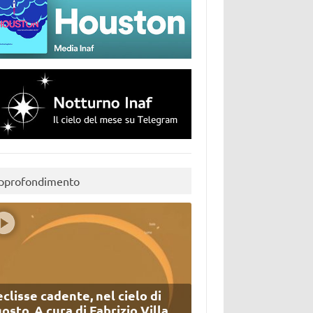
pprofondimento
eclisse cadente, nel cielo di
osto. A cura di Fabrizio Villa