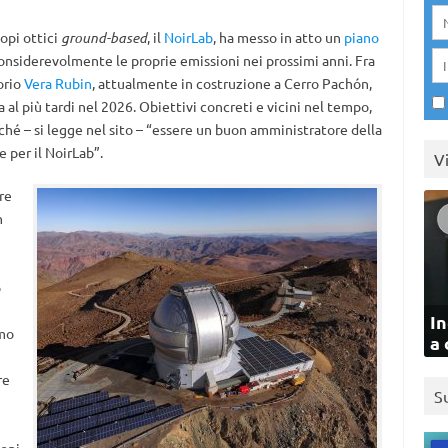
opi ottici
ground-based
, il
NoirLab
, ha messo in atto un
piano
considerevolmente le proprie emissioni nei prossimi anni. Fra
orio
Vera Rubin
, attualmente in costruzione a Cerro Pachón,
ta al più tardi nel 2026. Obiettivi concreti e vicini nel tempo,
erché – si legge nel sito – “essere un buon amministratore della
 per il NoirLab”.
V
re
n
o
In
amo
a 
re
S