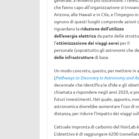
generale, a renderlo più sostenibile. I teles
che fanno capo all’organizzazione si trovano
Arizona, alle Hawaii e in Cile, e l’impegno in
ognuno di questi luoghi comprende azioni 
riguardano la
riduzione dell’utilizzo
dell’energia elettrica
da parte delle struttu
l’
ottimizzazione dei viaggi aerei
per il
personale (soprattutto gli astronomi che de
delle infrastrutture
di base.
Un modo concreto, questo, per mettere in 
(
Pathways to Discovery in Astronomy and Ast
decennale che identifica le sfide e gli obiet
chiamata a rispondere negli anni 2020, e pre
futuri investimenti. Nel quale, appunto, n
astronomica dovrebbe aumentare l’uso di os
distanza, per ridurre l’impatto dei viaggi su
L’attuale impronta di carbonio del NoirLab 
L’obiettivo è di raggiungere 6200 tonnellat