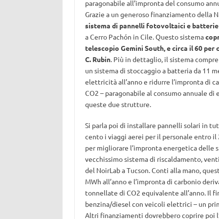
paragonabile all’impronta del consumo annual
Grazie a un generoso finanziamento della Na
sistema di pannelli fotovoltaici e batterie
a Cerro Pachón in Cile. Questo sistema
copr
telescopio Gemini South, e circa il 60 per 
C. Rubin
. Più in dettaglio, il sistema comp
un sistema di stoccaggio a batteria da 11 
elettricità all’anno e ridurre l’impronta di
CO2 – paragonabile al consumo annuale di ele
queste due strutture.
Si parla poi di installare pannelli solari in 
cento i viaggi aerei per il personale entro i
per migliorare l’impronta energetica delle s
vecchissimo sistema di riscaldamento, venti
del NoirLab a Tucson. Conti alla mano, ques
MWh all’anno e l’impronta di carbonio derivan
tonnellate di CO2 equivalente all’anno. Il f
benzina/diesel con veicoli elettrici – un pri
Altri finanziamenti dovrebbero coprire poi l’