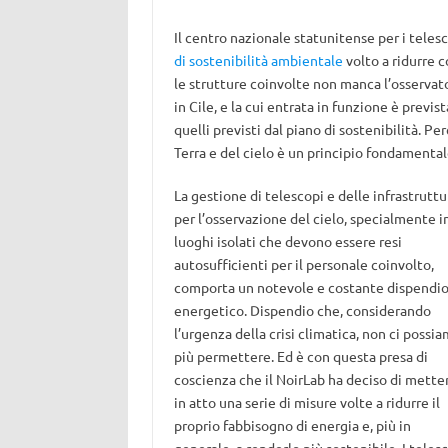
Il centro nazionale statunitense per i telesc
di sostenibilità ambientale
volto a ridurre 
le strutture coinvolte non manca l’osservat
in Cile, e la cui entrata in funzione è previs
quelli previsti dal piano di sostenibilità. P
Terra e del cielo è un principio fondamentale
La gestione di telescopi e delle infrastruttu
per l’osservazione del cielo, specialmente i
luoghi isolati che devono essere resi
autosufficienti per il personale coinvolto,
comporta un notevole e costante dispendi
energetico. Dispendio che, considerando
l’urgenza della crisi climatica, non ci possi
più permettere. Ed è con questa presa di
coscienza che il NoirLab ha deciso di mette
in atto una serie di misure volte a ridurre il
proprio fabbisogno di energia e, più in