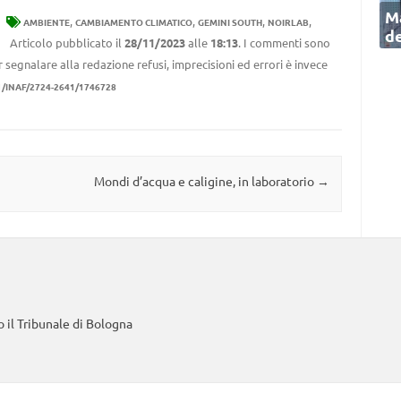
Ma
,
,
,
,
AMBIENTE
CAMBIAMENTO CLIMATICO
GEMINI SOUTH
NOIRLAB
de
Articolo pubblicato il
28/11/2023
alle
18:13
. I commenti sono
r segnalare alla redazione refusi, imprecisioni ed errori è invece
1/INAF/2724-2641/1746728
Mondi d’acqua e caligine, in laboratorio
→
 il Tribunale di Bologna