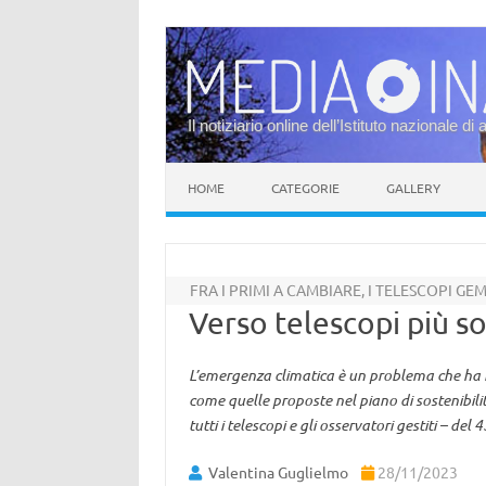
Il notiziario online dell’Istituto nazionale di 
Vai al contenuto
HOME
CATEGORIE
GALLERY
FRA I PRIMI A CAMBIARE, I TELESCOPI GE
Verso telescopi più so
L’emergenza climatica è un problema che ha bi
come quelle proposte nel piano di sostenibilit
tutti i telescopi e gli osservatori gestiti – de
Valentina Guglielmo
28/11/2023