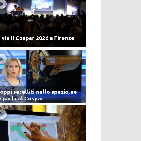
 via il Cospar 2026 a Firenze
oppi satelliti nello spazio, se
 parla al Cospar