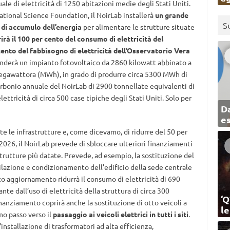
e di elettricità di 1250 abitazioni medie degli Stati Uniti.
tional Science Foundation, il NoirLab installerà
un grande
S
 di accumulo dell’energia
per alimentare le strutture situate
irà il 100 per cento del consumo di elettricità del
cento del fabbisogno di elettricità dell’Osservatorio Vera
renderà un impianto fotovoltaico da 2860 kilowatt abbinato a
megawattora (MWh), in grado di produrre circa 5300 MWh di
 carbonio annuale del NoirLab di 2900 tonnellate equivalenti di
ttricità di circa 500 case tipiche degli Stati Uniti. Solo per
Da
e
tutte le infrastrutture e, come dicevamo, di ridurre del 50 per
l 2026, il NoirLab prevede di sbloccare ulteriori finanziamenti
trutture più datate. Prevede, ad esempio, la sostituzione del
lazione e condizionamento dell’edificio della sede centrale
to aggiornamento ridurrà il consumo di elettricità di 690
te dall’uso di elettricità della struttura di circa 300
‘Q
inanziamento coprirà anche la sostituzione di otto veicoli a
l
mo passo verso il
passaggio ai veicoli elettrici in tutti i siti
.
installazione di trasformatori ad alta efficienza,