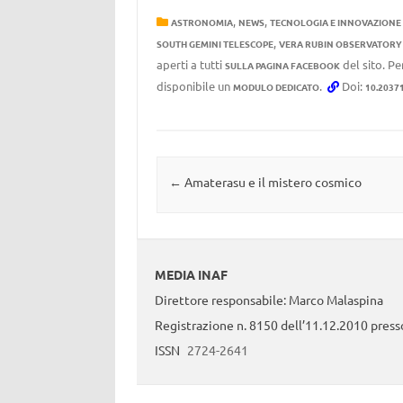
,
,
ASTRONOMIA
NEWS
TECNOLOGIA E INNOVAZIONE
,
SOUTH GEMINI TELESCOPE
VERA RUBIN OBSERVATORY
aperti a tutti
del sito. Pe
SULLA PAGINA FACEBOOK
disponibile un
.
Doi:
MODULO DEDICATO
10.2037
Navigazione articolo
←
Amaterasu e il mistero cosmico
MEDIA INAF
Direttore responsabile: Marco Malaspina
Registrazione n. 8150 dell’11.12.2010 presso
ISSN
2724-2641