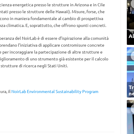
icienza energetica presso le strutture in Arizona e in Cile
ati presso le strutture delle Hawaii). Misure, forse, che
cono in maniera fondamentale al cambio di prospettiva
a climatica. E, soprattutto, che offrono spunti concreti.
Al
 speranza del NoirLab è di essere d’ispirazione alla comunità
prendano l’iniziativa di applicare contromisure concrete
e per incoraggiare la partecipazione di altre strutture e
 miglioramento di uno strumento già esistente per il calcolo
strutture di ricerca negli Stati Uniti.
Tr
ura, il
NoirLab Environmental Sustainability Program
ne