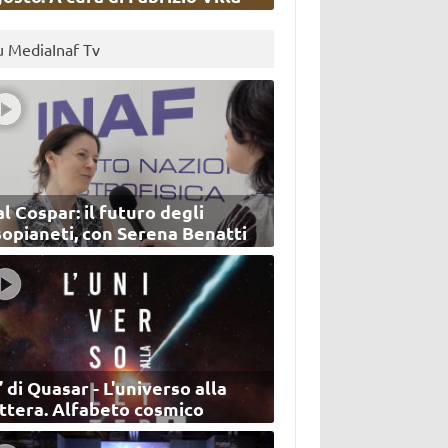
u MediaInaf Tv
l Cospar: il futuro degli
sopianeti, con Serena Benatti
’ di Quasar - L'universo alla
ettera. Alfabeto cosmico