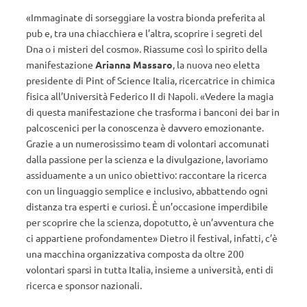
«Immaginate di sorseggiare la vostra bionda preferita al
pub e, tra una chiacchiera e l’altra, scoprire i segreti del
Dna o i misteri del cosmo». Riassume così lo spirito della
manifestazione
Arianna Massaro
, la nuova neo eletta
presidente di Pint of Science Italia, ricercatrice in chimica
fisica all’Università Federico II di Napoli. «Vedere la magia
di questa manifestazione che trasforma i banconi dei bar in
palcoscenici per la conoscenza è davvero emozionante.
Grazie a un numerosissimo team di volontari accomunati
dalla passione per la scienza e la divulgazione, lavoriamo
assiduamente a un unico obiettivo: raccontare la ricerca
con un linguaggio semplice e inclusivo, abbattendo ogni
distanza tra esperti e curiosi. È un’occasione imperdibile
per scoprire che la scienza, dopotutto, è un’avventura che
ci appartiene profondamente» Dietro il festival, infatti, c’è
una macchina organizzativa composta da oltre 200
volontari sparsi in tutta Italia, insieme a università, enti di
ricerca e sponsor nazionali.