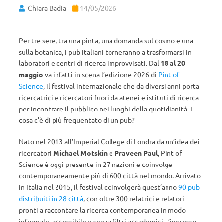
Chiara Badia
14/05/2026
Per tre sere, tra una pinta, una domanda sul cosmo e una
sulla botanica, i pub italiani torneranno a trasformarsi in
laboratori e centri di ricerca improvvisati. Dal
18 al 20
maggio
va infatti in scena l’edizione 2026 di
Pint of
Science
, il festival internazionale che da diversi anni porta
ricercatrici e ricercatori fuori da atenei e istituti di ricerca
per incontrare il pubblico nei luoghi della quotidianità. E
cosa c’è di più frequentato di un pub?
Nato nel 2013 all’Imperial College di Londra da un’idea dei
ricercatori
Michael Motskin
e
Praveen Paul
, Pint of
Science è oggi presente in 27 nazioni e coinvolge
contemporaneamente più di 600 città nel mondo. Arrivato
in Italia nel 2015, il festival coinvolgerà quest’anno
90 pub
distribuiti in 28 città
, con oltre 300 relatrici e relatori
pronti a raccontare la ricerca contemporanea in modo
informale, accessibile e senza filtri accademici. L’ingresso,