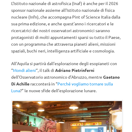
L’Istituto nazionale di astrofisica (Inaf) è anche per il 2026
sponsor nazionale assieme all’Istituto nazionale di fisica
nucleare (Infn), che accompagna Pint of Science Italia dalla
sua prima edizione, e anche quest’anno i ricercatori e le
ricercatrici dei nostri osservatori astronomici saranno
protagonisti di molti appuntamenti sparsi su tutto il Paese,
con un programma che attraversa pianeti alieni, missioni
spaziali, buchi neri, intelligenza artificiale e cosmologia.
All’Aquila si partirà dall’esplorazione degli esopianeti con
“
Mondi alieni
“, il talk di
Adriano Pietrinferni
dell’Osservatorio astronomico d’Abruzzo, mentre
Gaetano
Di Achille
racconterà in “
Perché vogliamo tornare sulla
Luna
?” le nuove sfide dell’esplorazione lunare.