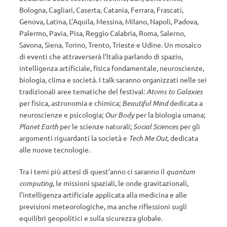
Bologna, Cagliari, Caserta, Catania, Ferrara, Frascati,
Genova, Latina, L’Aquila, Messina, Milano, Napoli, Padova,
Palermo, Pavia, Pisa, Reggio Calabria, Roma, Salerno,
Savona, Siena, Torino, Trento, Trieste e Udine. Un mosaico
di eventi che attraverserà l’Italia parlando di spazio,
intelligenza artificiale, fisica fondamentale, neuroscienze,
biologia, clima e società. I talk saranno organizzati nelle sei
tradizionali aree tematiche del festival:
Atoms to Galaxies
per fisica, astronomia e chimica;
Beautiful Mind
dedicata a
neuroscienze e psicologia;
Our Body
per la biologia umana;
Planet Earth
per le scienze naturali;
Social Sciences
per gli
argomenti riguardanti la società e
Tech Me Out
, dedicata
alle nuove tecnologie.
Tra i temi più attesi di quest’anno ci saranno il
quantum
computing
, le missioni spaziali, le onde gravitazionali,
l’intelligenza artificiale applicata alla medicina e alle
previsioni meteorologiche, ma anche riflessioni sugli
equilibri geopolitici e sulla sicurezza globale.