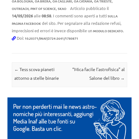
,
,
,
,
,
OA BOLOGNA
OA BRERA
OA CAGLIARI
OA CATANIA
OA TRIESTE
,
,
Articolo pubblicato il
OUTREACH
PINT OF SCIENCE
SKAO
14/05/2026
alle
08:58
. I commenti sono aperti a tutti
SULLA
del sito. Per segnalare alla redazione refusi,
PAGINA FACEBOOK
imprecisioni ed errori è invece disponibile un
.
MODULO DEDICATO
Doi:
10.20371/INAF/2724-2641/1780871
Navigazione articolo
←
Tess scova pianeti
“Mica facile l’astrofisica” al
attorno a stelle binarie
Salone del libro
→