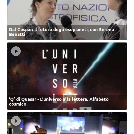
Dal Cospar: il futuro degli esopianeti, con Serena
Benatti
‘Q’ di Quasar - L'universo alla lettera. Alfabeto
cosmico