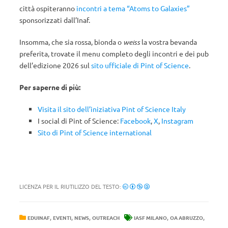
città ospiteranno
incontri a tema “Atoms to Galaxies”
sponsorizzati dall’Inaf.
Insomma, che sia rossa, bionda o
weiss
la vostra bevanda
preferita, trovate il menu completo degli incontri e dei pub
dell’edizione 2026 sul
sito ufficiale di Pint of Science
.
Per saperne di più:
Visita il sito dell’iniziativa Pint of Science Italy
I social di Pint of Science:
Facebook
,
X
,
Instagram
Sito di Pint of Science international
LICENZA PER IL RIUTILIZZO DEL TESTO:
,
,
,
,
,
EDUINAF
EVENTI
NEWS
OUTREACH
IASF MILANO
OA ABRUZZO