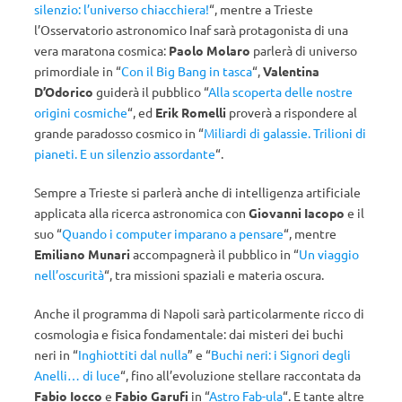
silenzio: l’universo chiacchiera!
“, mentre a Trieste
l’Osservatorio astronomico Inaf sarà protagonista di una
vera maratona cosmica:
Paolo Molaro
parlerà di universo
primordiale in “
Con il Big Bang in tasca
“,
Valentina
D’Odorico
guiderà il pubblico “
Alla scoperta delle nostre
origini cosmiche
“, ed
Erik Romelli
proverà a rispondere al
grande paradosso cosmico in “
Miliardi di galassie. Trilioni di
pianeti. E un silenzio assordante
“.
Sempre a Trieste si parlerà anche di intelligenza artificiale
applicata alla ricerca astronomica con
Giovanni Iacopo
e il
suo “
Quando i computer imparano a pensare
“, mentre
Emiliano Munari
accompagnerà il pubblico in “
Un viaggio
nell’oscurità
“, tra missioni spaziali e materia oscura.
Anche il programma di Napoli sarà particolarmente ricco di
cosmologia e fisica fondamentale: dai misteri dei buchi
neri in “
Inghiottiti dal nulla
” e “
Buchi neri: i Signori degli
Anelli… di luce
“, fino all’evoluzione stellare raccontata da
Fabio Iocco
e
Fabio Garufi
in “
Astro Fab-ula
“. E tante altre