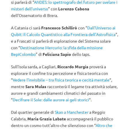
si parlerà di “
ANDES: lo spettrografo del futuro per svelare i
misteri dell’universo
” con
Lorenzo Cabona
dell’Osservatorio di Brera.
A Catania ci sarà
Francesco Schillirò
con “
Dall’Universo ai
Qubit: il Calcolo Quantistico alla Frontiera dell’Astrofisica
“,
e a Frascati si parlerà di esplorazione del Sistema solare
con “
Destinazione Mercurio: la sfida della missione
BepiColombo
” di
Feliciana Sapio
dello Iaps.
Sull’isola sarda, a Cagliari,
Riccardo Murgia
proverà a
esplorare il confine tra percezione e fisica teorica con
“
Vedere l’invisibile – tra fisica teorica e cecità mentale
“,
mentre
Sara Mulas
racconterà il legame tra attività solare,
aurore e grandi cambiamenti climatici del passato in
“
Decifrare il Sole: dalle aurore ai geli storici
“.
Dal quartier generale di
Skao a Manchester
a Reggio
Calabria,
Maria Grazia Labate
accompagnerà il pubblico
dentro un cosmo tutt’altro che silenzioso con “
Altro che