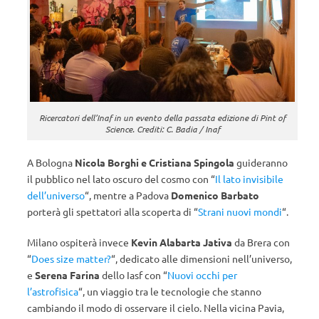
Ricercatori dell’Inaf in un evento della passata edizione di Pint of
Science. Crediti: C. Badia / Inaf
A Bologna
Nicola Borghi e Cristiana Spingola
guideranno
il pubblico nel lato oscuro del cosmo con “
Il lato invisibile
dell’universo
“, mentre a Padova
Domenico Barbato
porterà gli spettatori alla scoperta di “
Strani nuovi mondi
“.
Milano ospiterà invece
Kevin Alabarta Jativa
da Brera con
“
Does size matter?
“, dedicato alle dimensioni nell’universo,
e
Serena Farina
dello Iasf con “
Nuovi occhi per
l’astrofisica
“, un viaggio tra le tecnologie che stanno
cambiando il modo di osservare il cielo. Nella vicina Pavia,