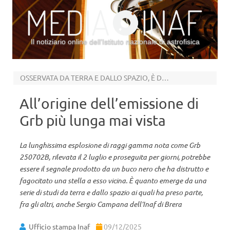
Il notiziario online dell’Istituto nazionale di astrofisica
Vai al contenuto
OSSERVATA DA TERRA E DALLO SPAZIO, È DURATA PER GIORNI
All’origine dell’emissione di
Grb più lunga mai vista
La lunghissima esplosione di raggi gamma nota come Grb
250702B, rilevata il 2 luglio e proseguita per giorni, potrebbe
essere il segnale prodotto da un buco nero che ha distrutto e
fagocitato una stella a esso vicina. È quanto emerge da una
serie di studi da terra e dallo spazio ai quali ha preso parte,
fra gli altri, anche Sergio Campana dell’Inaf di Brera
Ufficio stampa Inaf
09/12/2025