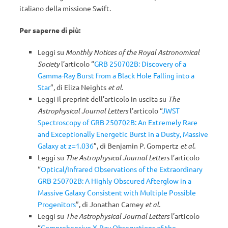
italiano della missione Swift.
Per saperne di più:
Leggi su
Monthly Notices of the Royal Astronomical
Society
l’articolo “
GRB 250702B: Discovery of a
Gamma-Ray Burst from a Black Hole Falling into a
Star
”, di Eliza Neights
et al.
Leggi il preprint dell’articolo in uscita su
The
Astrophysical Journal Letters
l’articolo “
JWST
Spectroscopy of GRB 250702B: An Extremely Rare
and Exceptionally Energetic Burst in a Dusty, Massive
Galaxy at z=1.036
”, di Benjamin P. Gompertz
et al.
Leggi su
The Astrophysical Journal Letters
l’articolo
“
Optical/Infrared Observations of the Extraordinary
GRB 250702B: A Highly Obscured Afterglow in a
Massive Galaxy Consistent with Multiple Possible
Progenitors
”, di Jonathan Carney
et al.
Leggi su
The Astrophysical Journal Letters
l’articolo
“
Comprehensive X-Ray Observations of the