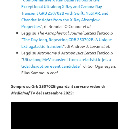
Exceptional Ultralong X-Ray and Gamma-Ray
Transient GRB 250702B with Swift, NuSTAR, and
Chandra: Insights from the X-Ray Afterglow
Properties
”, di Brendan O’Connor
et al.
Leggi su
The Astrophysical Journal Letters
l’articolo
“
The Day-long, Repeating GRB 250702B: A Unique
Extragalactic Transient
”, di Andrew J. Levan
et al.
Leggi su
Astronomy & Astrophysics Letters
l’articolo
“
Ultra-long MeV transient from a relativistic jet: a
tidal disruption event candidate
”, di Gor Oganesyan,
Elias Kammoun
et al.
Sempre su Grb 250702B guarda il servizio video di
MediaInaf
Tv del settembre 2025: