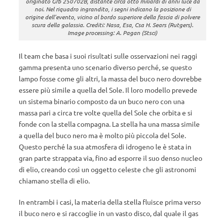
originato Grb 250702B, distante circa otto miliardi di anni luce da
noi. Nel riquadro ingrandito, i segni indicano la posizione di
origine dell’evento, vicino al bordo superiore della fascia di polvere
scura della galassia. Crediti: Nasa, Esa, Csa H. Sears (Rutgers).
Image processing: A. Pagan (Stsci)
Il team che basa i suoi risultati sulle osservazioni nei raggi
gamma presenta uno scenario diverso perché, se questo
lampo fosse come gli altri, la massa del buco nero dovrebbe
essere più simile a quella del Sole. Il loro modello prevede
un sistema binario composto da un buco nero con una
massa pari a circa tre volte quella del Sole che orbita e si
fonde con la stella compagna. La stella ha una massa simile
a quella del buco nero ma è molto più piccola del Sole.
Questo perché la sua atmosfera di idrogeno le è stata in
gran parte strappata via, fino ad esporre il suo denso nucleo
di elio, creando così un oggetto celeste che gli astronomi
chiamano stella di elio.
In entrambi i casi, la materia della stella fluisce prima verso
il buco nero e si raccoglie in un vasto disco, dal quale il gas