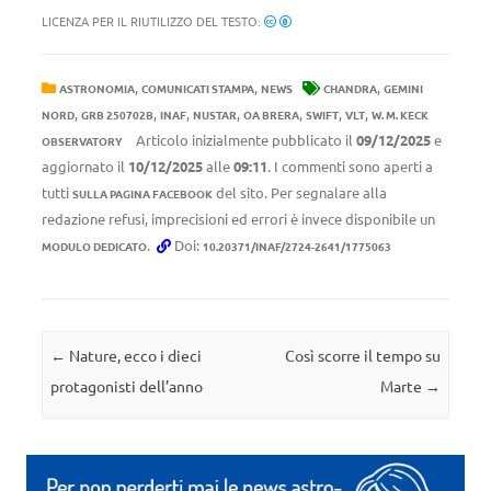
LICENZA PER IL RIUTILIZZO DEL TESTO:
,
,
,
ASTRONOMIA
COMUNICATI STAMPA
NEWS
CHANDRA
GEMINI
,
,
,
,
,
,
,
NORD
GRB 250702B
INAF
NUSTAR
OA BRERA
SWIFT
VLT
W. M. KECK
Articolo inizialmente pubblicato il
09/12/2025
e
OBSERVATORY
aggiornato il
10/12/2025
alle
09:11
. I commenti sono aperti a
tutti
del sito. Per segnalare alla
SULLA PAGINA FACEBOOK
redazione refusi, imprecisioni ed errori è invece disponibile un
.
Doi:
MODULO DEDICATO
10.20371/INAF/2724-2641/1775063
Navigazione articolo
←
Nature, ecco i dieci
Così scorre il tempo su
protagonisti dell’anno
Marte
→