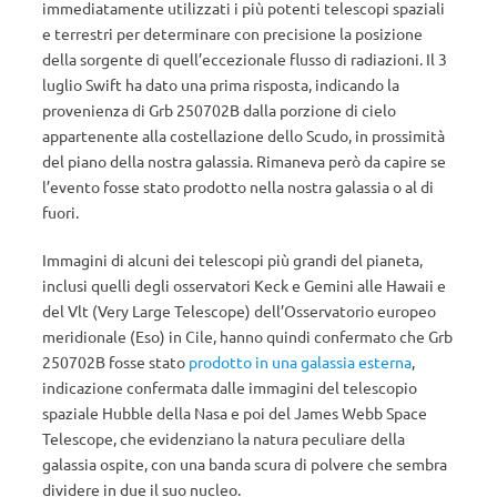
immediatamente utilizzati i più potenti telescopi spaziali
e terrestri per determinare con precisione la posizione
della sorgente di quell’eccezionale flusso di radiazioni. Il 3
luglio Swift ha dato una prima risposta, indicando la
provenienza di Grb 250702B dalla porzione di cielo
appartenente alla costellazione dello Scudo, in prossimità
del piano della nostra galassia. Rimaneva però da capire se
l’evento fosse stato prodotto nella nostra galassia o al di
fuori.
Immagini di alcuni dei telescopi più grandi del pianeta,
inclusi quelli degli osservatori Keck e Gemini alle Hawaii e
del Vlt (Very Large Telescope) dell’Osservatorio europeo
meridionale (Eso) in Cile, hanno quindi confermato che Grb
250702B fosse stato
prodotto in una galassia esterna
,
indicazione confermata dalle immagini del telescopio
spaziale Hubble della Nasa e poi del James Webb Space
Telescope, che evidenziano la natura peculiare della
galassia ospite, con una banda scura di polvere che sembra
dividere in due il suo nucleo.