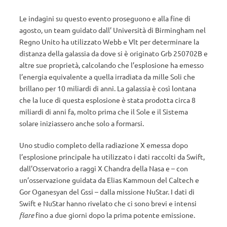
Le indagini su questo evento proseguono e alla fine di
agosto, un team guidato dall’ Università di Birmingham nel
Regno Unito ha utilizzato Webb e Vlt per determinare la
distanza della galassia da dove si è originato Grb 250702B e
altre sue proprietà, calcolando che l’esplosione ha emesso
l’energia equivalente a quella irradiata da mille Soli che
brillano per 10 miliardi di anni. La galassia è così lontana
che la luce di questa esplosione è stata prodotta circa 8
miliardi di anni fa, molto prima che il Sole e il Sistema
solare iniziassero anche solo a formarsi.
Uno studio completo della radiazione X emessa dopo
l’esplosione principale ha utilizzato i dati raccolti da Swift,
dall’Osservatorio a raggi X Chandra della Nasa e – con
un’osservazione guidata da Elias Kammoun del Caltech e
Gor Oganesyan del Gssi – dalla missione NuStar. I dati di
Swift e NuStar hanno rivelato che ci sono brevi e intensi
flare
fino a due giorni dopo la prima potente emissione.