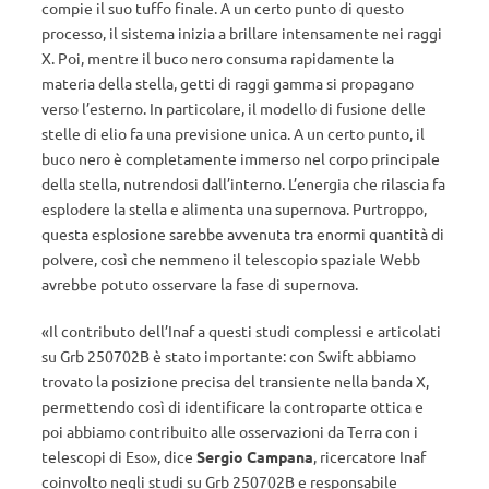
compie il suo tuffo finale. A un certo punto di questo
processo, il sistema inizia a brillare intensamente nei raggi
X. Poi, mentre il buco nero consuma rapidamente la
materia della stella, getti di raggi gamma si propagano
verso l’esterno. In particolare, il modello di fusione delle
stelle di elio fa una previsione unica. A un certo punto, il
buco nero è completamente immerso nel corpo principale
della stella, nutrendosi dall’interno. L’energia che rilascia fa
esplodere la stella e alimenta una supernova. Purtroppo,
questa esplosione sarebbe avvenuta tra enormi quantità di
polvere, così che nemmeno il telescopio spaziale Webb
avrebbe potuto osservare la fase di supernova.
«Il contributo dell’Inaf a questi studi complessi e articolati
su Grb 250702B è stato importante: con Swift abbiamo
trovato la posizione precisa del transiente nella banda X,
permettendo così di identificare la controparte ottica e
poi abbiamo contribuito alle osservazioni da Terra con i
telescopi di Eso», dice
Sergio Campana
, ricercatore Inaf
coinvolto negli studi su Grb 250702B e responsabile