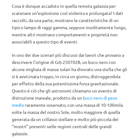
Cosa è dunque accaduto in quella remota galassia per
scatenare un’esplosione così violenta e prolungata? I dati
raccolti, da una parte, mostrano le caratteristiche di un
tipico lampo di raggi gamma, seppure insolitamente lungo,
mentre altri mostrano comportamenti e proprietà non
associabili a questo tipo di eventi.
In uno dei due scenari più discussi dai lavori che provano a
descrivere l’origine di Grb 250702B, un buco nero con
alcune migliaia di masse solari ha divorato una stella che gli
si è avvicinata troppo, in circa un giorno, distruggendola
per effetto della sua potentissima forza gravitazionale.
Questo è ciò che gli astronomi chiamano un evento di
distruzione mareale, prodotto da un
buco nero di peso
medio
raramente osservato, con una massa di 10-100mila
volte la massa del nostro Sole, molto maggiore di quella
generata da un collasso stellare e molto più piccola dei
“mostri” presenti nelle regioni centrali delle grandi
galassie.