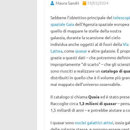
Maura Sandri
19/03/2024
Sebbene l’obiettivo principale del
telescop
spaziale Gaia
dell’Agenzia spaziale europea 
quello di mappare le stelle della nostra
galassia, durante la scansione del cielo
individua anche oggetti al di fuori della
Via
Lattea
, come
quasar
e altre galassie. È propr
grazie a questi dati – che potremmo definir
impropriamente “di scarto” – che gli scienzi
sono riusciti a realizzare un
catalogo di qu
distribuiti in quello che è il volume più gra
mai mappato dell’universo osservabile.
Il catalogo si chiama
Quaia
ed è stato pres
Raccoglie circa
1,3 milioni di quasar
– pensa
1,5 miliardi di anni – e potrebbe aiutare a
I quasar sono
nuclei galattici attivi
, ossia g
delle galassie stesse, e possono essere cent