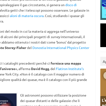
spiraleggiare il gas circostante, si genera un
disco di
olta getti che i telescopi possono osservare. Le galassie in
assicci
aloni di materia oscura
. Così, studiando i quasar gli
ra.
oni del modo in cui la materia si aggrega nell’universo
di alcuni dei principali progetti di
survey
internazionali, il
e abbiamo ottenuto i nostri dati come ‘bonus’ dal progetto
te Storey-Fisher
del
Donostia International Physics Center
A
ti i cataloghi precedenti perché ci
fornisce una mappa
l’universo
», afferma
David Hogg
, del
Flatiron Institute’s
ew York City. «Non è il catalogo con il maggior numero di
igliore qualità dei quasar, ma è il catalogo con il più grande
Gli astronomi possono utilizzare la posizione
L’
dei quasar distanti e delle galassie che li
ag