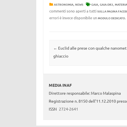
,
,
,
ASTRONOMIA
NEWS
GAIA
GAIA-DR3
MATERI
commenti sono aperti a tutti
SULLA PAGINA FACE
errori è invece disponibile un
MODULO DEDICATO
Navigazione articolo
←
Euclid alle prese con qualche nanomet
ghiaccio
MEDIA INAF
Direttore responsabile: Marco Malaspina
Registrazione n. 8150 dell’11.12.2010 presso
ISSN
2724-2641