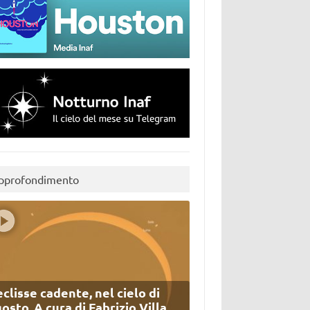
pprofondimento
eclisse cadente, nel cielo di
osto. A cura di Fabrizio Villa