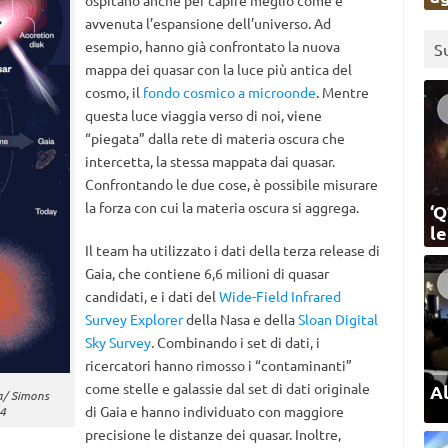
ospitano anche per capire meglio come è
avvenuta l’espansione dell’universo. Ad
esempio, hanno già confrontato la nuova
S
mappa dei quasar con la luce più antica del
cosmo, il
fondo cosmico a microonde
. Mentre
questa luce viaggia verso di noi, viene
“piegata” dalla rete di materia oscura che
intercetta, la stessa mappata dai quasar.
Confrontando le due cose, è possibile misurare
la forza con cui la materia oscura si aggrega.
‘Q
l
Il team ha utilizzato i dati della terza release di
Gaia, che contiene 6,6 milioni di quasar
candidati, e i dati del
Wide-Field Infrared
Survey Explorer
della Nasa e della
Sloan Digital
Sky Survey
. Combinando i set di dati, i
ricercatori hanno rimosso i “contaminanti”
come stelle e galassie dal set di dati originale
Al
a/ Simons
di Gaia e hanno individuato con maggiore
24
precisione le distanze dei quasar. Inoltre,