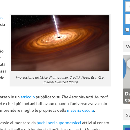
io
sia
V
io
e
ati
asar
nde
Impressione artistica di un quasar. Crediti: Nasa, Esa, Csa,
Joseph Olmsted (Stsci)
Da
entato in un
articolo
pubblicato su
The Astrophysical Journal
.
e
te che i più lontani brillavano quando l’universo aveva solo
 comprendere meglio le proprietà della
materia oscura
.
S
alassie alimentate da
buchi neri supermassicci
attivi al centro
inaia di volte più luminosi di un’intera galassia. Quando