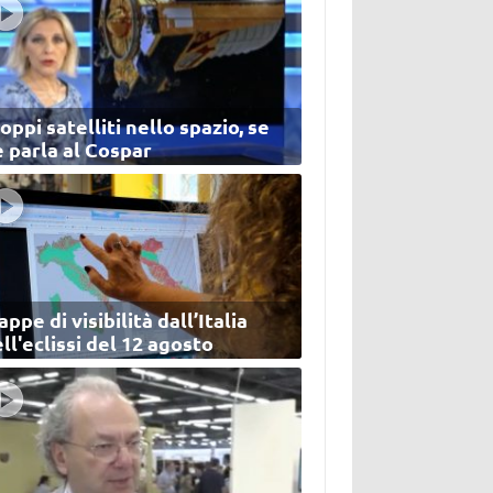
oppi satelliti nello spazio, se
 parla al Cospar
ppe di visibilità dall’Italia
ll'eclissi del 12 agosto