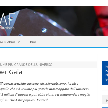
astrofisica
MEDIAINAF TV
INAF
UME PIÙ GRANDE DELL’UNIVERSO
per Gaia
'Agenzia spaziale europea, gli scienziati sono riusciti a
in quello che è il volume più grande mai mappato dell'universo
 1,3 milioni di quasar e potrebbe aiutare a comprendere meglio
Is
tagli su The Astrophysical Journal