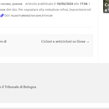
,
Articolo pubblicato il
19/03/2024
alle
17:56
. I
C
A OSCURA
QUASAR
a
del sito. Per segnalare alla redazione refusi, imprecisioni ed
BOOK
.
Doi:
10.20371/INAF/2724-2641/1751330
ro di
Cicloni e anticicloni su Giove
→
 il Tribunale di Bologna