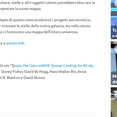
ere, stelle e altri oggetti celesti potrebbero bloccare la
terpretare la nuova mappa.
pio di quanto siano produttivi i progetti astronomici»,
misurare le stelle della nostra galassia, ma nello stesso
Tr
e ci forniscono una mappa dell’intero universo».
ne
te a
questo link
.
rticolo “Q
uaia, the Gaia-unWISE Quasar Catalog: An All-sky
e Storey-Fisher, David W. Hogg, Hans-Walter Rix, Anna-
Ma
ael R. Blanton e David Alonso
de