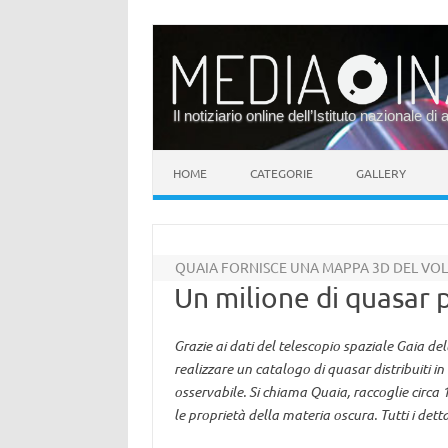
Il notiziario online dell’Istituto nazionale di 
Vai al contenuto
HOME
CATEGORIE
GALLERY
QUAIA FORNISCE UNA MAPPA 3D DEL VOL
Un milione di quasar 
Grazie ai dati del telescopio spaziale Gaia dell
realizzare un catalogo di quasar distribuiti 
osservabile. Si chiama Quaia, raccoglie circa
le proprietà della materia oscura. Tutti i det