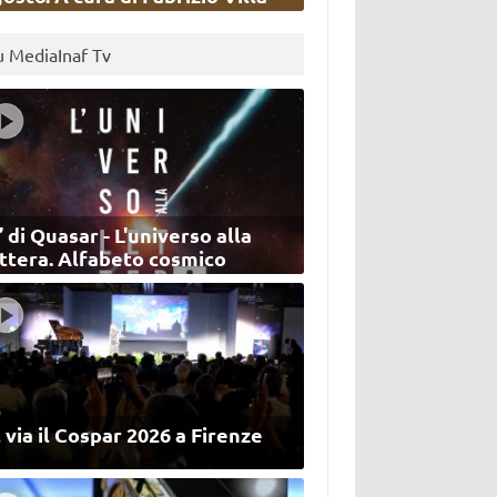
u MediaInaf Tv
’ di Quasar - L'universo alla
ettera. Alfabeto cosmico
 via il Cospar 2026 a Firenze