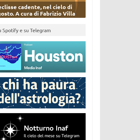
eclisse cadente, nel cielo di
osto. A cura di Fabrizio Villa
u Spotify e su Telegram