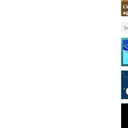
L’
ag
S