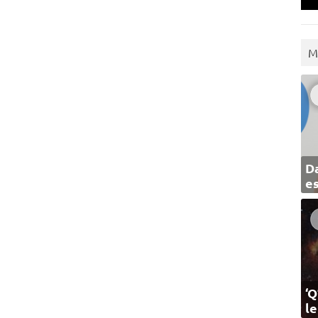
M
Da
e
‘Q
l