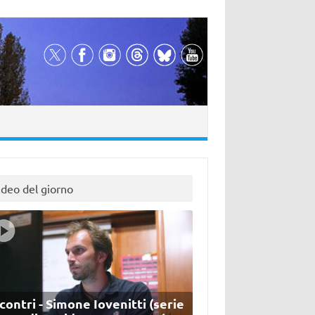
ideo del giorno
contri - Simone Iovenitti (serie