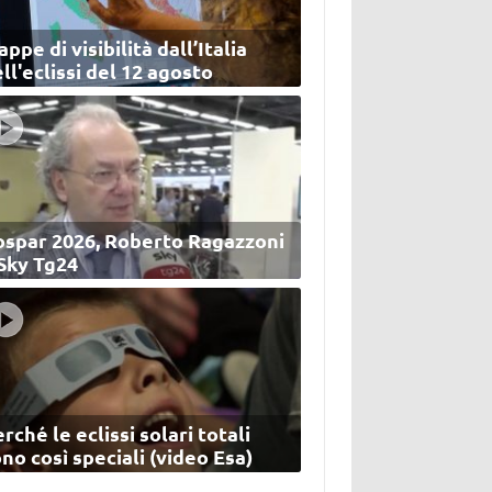
ppe di visibilità dall’Italia
ll'eclissi del 12 agosto
ospar 2026, Roberto Ragazzoni
 Sky Tg24
rché le eclissi solari totali
no così speciali (video Esa)