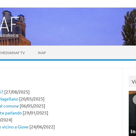
astrofisica
MEDIAINAF TV
INAF
V
i?
[27/08/2025]
 Magellano
[20/05/2025]
 dal comune
[06/05/2025]
nte parlando
[29/01/2025]
/2024]
e vicino a Giove
[24/06/2022]
In