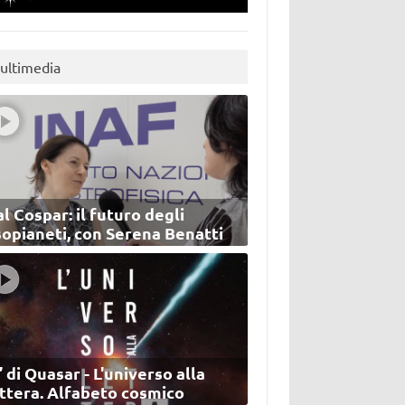
ultimedia
l Cospar: il futuro degli
sopianeti, con Serena Benatti
’ di Quasar - L'universo alla
ettera. Alfabeto cosmico