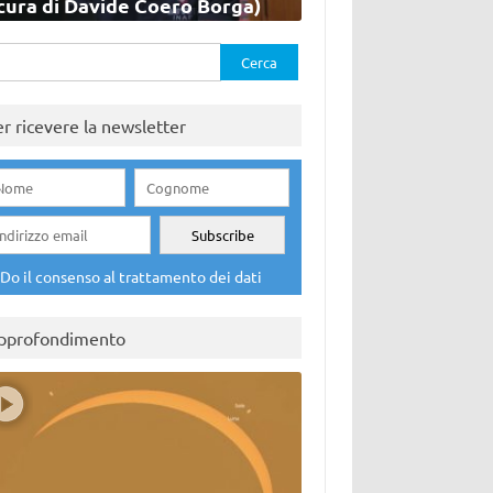
cura di Davide Coero Borga)
rca
er ricevere la newsletter
Do il consenso al trattamento dei dati
pprofondimento