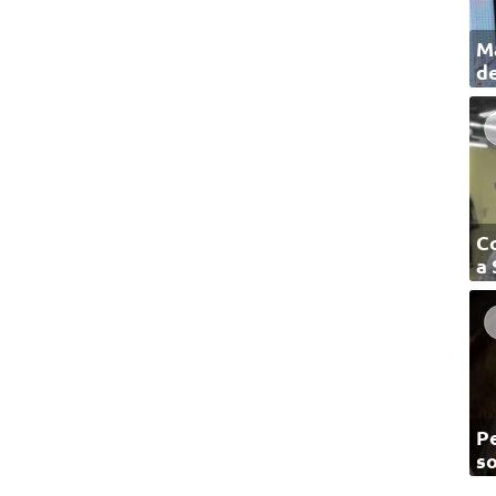
Ma
de
C
a
Pe
so