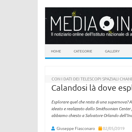
Il notiziario online dell’Istituto nazionale di 
Vai al contenuto
HOME
CATEGORIE
GALLERY
CON I DATI DEI TELESCOPI SPAZIALI CHAN
Calandosi là dove esp
Esplorare quel che resta di una supernova? Ad
ideato e realizzato dallo Smithsonian Center 
abbiamo chiesto a Salvatore Orlando dell’In
Giuseppe Fiasconaro
02/05/2019