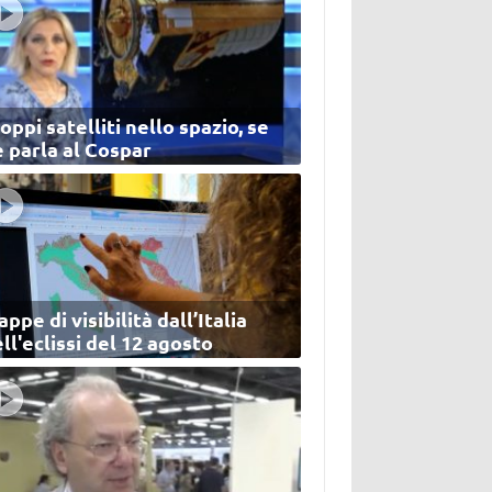
oppi satelliti nello spazio, se
 parla al Cospar
ppe di visibilità dall’Italia
ll'eclissi del 12 agosto