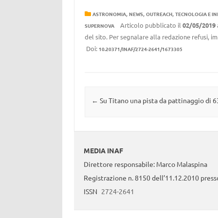
,
,
,
ASTRONOMIA
NEWS
OUTREACH
TECNOLOGIA E I
Articolo pubblicato il
02/05/2019
SUPERNOVA
del sito. Per segnalare alla redazione refusi, i
Doi:
10.20371/INAF/2724-2641/1673305
Navigazione articolo
←
Su Titano una pista da pattinaggio di 
MEDIA INAF
Direttore responsabile: Marco Malaspina
Registrazione n. 8150 dell’11.12.2010 presso
ISSN
2724-2641