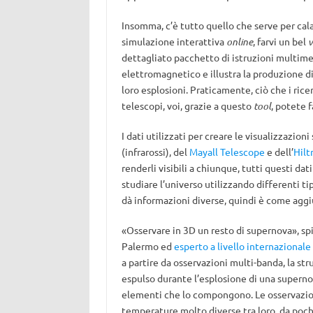
Insomma, c’è tutto quello che serve per calar
simulazione interattiva
online
, farvi un bel
v
dettagliato pacchetto di istruzioni multimed
elettromagnetico e illustra la produzione d
loro esplosioni. Praticamente, ciò che i rice
telescopi, voi, grazie a questo
tool
, potete 
I dati utilizzati per creare le visualizzazion
(infrarossi), del
Mayall Telescope
e dell’
Hilt
renderli visibili a chiunque, tutti questi da
studiare l’universo utilizzando differenti ti
dà informazioni diverse, quindi è come aggi
«Osservare in 3D un resto di supernova», sp
Palermo ed
esperto a livello internazionale
a partire da osservazioni multi-banda, la str
espulso durante l’esplosione di una superno
elementi che lo compongono. Le osservazion
temperature molto diverse tra loro, da poche 