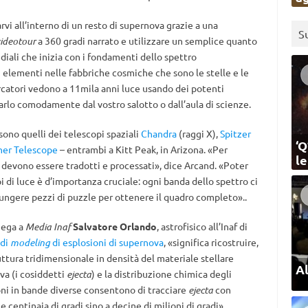
vi all’interno di un resto di supernova grazie a una
S
ideotour
a 360 gradi narrato e utilizzare un semplice quanto
iali che inizia con i fondamenti dello spettro
i elementi nelle fabbriche cosmiche che sono le stelle e le
rcatori
vedono a 11mila anni luce usando dei potenti
farlo comodamente dal vostro salotto o dall’aula di scienze.
i sono quelli dei telescopi spaziali
Chandra
(raggi X),
Spitzer
‘Q
ner Telescope
– entrambi a Kitt Peak, in Arizona. «Per
l
ti devono essere tradotti e processati», dice Arcand. «Poter
pi di luce è d’importanza cruciale: ogni banda dello spettro ci
ungere pezzi di puzzle per ottenere il quadro completo»..
iega a
Media Inaf
Salvatore Orlando
, astrofisico all’Inaf di
 di
modeling
di esplosioni di supernova
, «significa ricostruire,
uttura tridimensionale in densità del materiale stellare
Al
va (i cosiddetti
ejecta
) e la distribuzione chimica degli
i in bande diverse consentono di tracciare
ejecta
con
centinaia di gradi sino a decine di milioni di gradi».