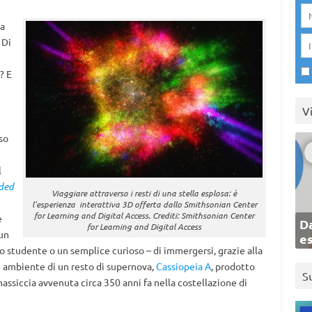
a
 Di
? E
V
so
l
ded
Viaggiare attraverso i resti di una stella esplosa: è
l’esperienza interattiva 3D offerta dallo Smithsonian Center
for Learning and Digital Access. Crediti: Smithsonian Center
e
Da
for Learning and Digital Access
un
e
o studente o un semplice curioso – di immergersi, grazie alla
te ambiente di un resto di supernova,
Cassiopeia A
, prodotto
S
assiccia avvenuta circa 350 anni fa nella costellazione di