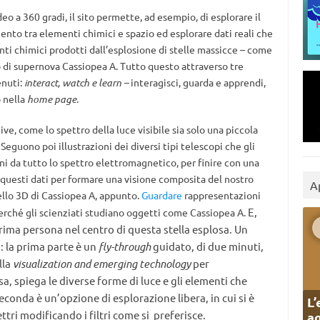
o a 360 gradi, il sito permette, ad esempio, di esplorare il
gamento tra elementi chimici e spazio ed e
splorare dati reali che
nti chimici prodotti dall’esplosione di stelle massicce – come
o di supernova Cassiopea A.
Tutto questo attraverso
tre
enuti:
interact, watch e learn –
interagisci, guarda e apprendi,
o nella
home page
.
tive, come lo spettro della luce visibile sia solo una piccola
eguono poi illustrazioni dei diversi tipi telescopi che gli
ni da tutto lo spettro elettromagnetico, per finire con una
 questi dati per formare una visione composita del nostro
A
ello 3D di Cassiopea A, appunto.
Guardare
rappresentazioni
E,
perché gli scienziati studiano oggetti come Cassiopea A.
rima persona nel centro di questa stella esplosa. Un
:
la prima parte è un
fly-through
guidato, di due minuti,
lla
visualization and emerging technology
per
sa,
spiega le diverse forme di luce e gli elementi che
econda è un’opzione di esplorazione libera, in cui si è
L’
ttri modificando i filtri come si preferisce.
ag