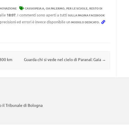
,
,
,
NNOVAZIONE
CASSIOPEIA A
OA PALERMO
PER LE SCUOLE
RESTO DI
alle
18:07
. I commenti sono aperti a tutti
SULLA PAGINA FACEBOOK
mprecisioni ed errori è invece disponibile un
.
MODULO DEDICATO
6300 km
Guarda chi si vede nel cielo di Paranal: Gaia
→
 il Tribunale di Bologna