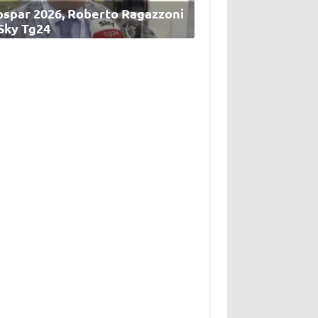
ospar 2026, Roberto Ragazzoni
 Sky Tg24