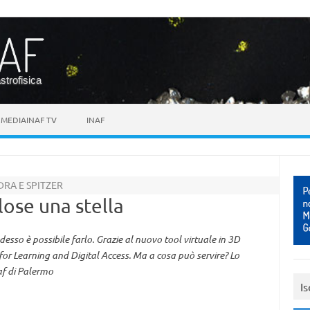
astrofisica
MEDIAINAF TV
INAF
DRA E SPITZER
lose una stella
esso è possibile farlo. Grazie al nuovo tool virtuale in 3D
for Learning and Digital Access. Ma a cosa può servire? Lo
af di Palermo
Is