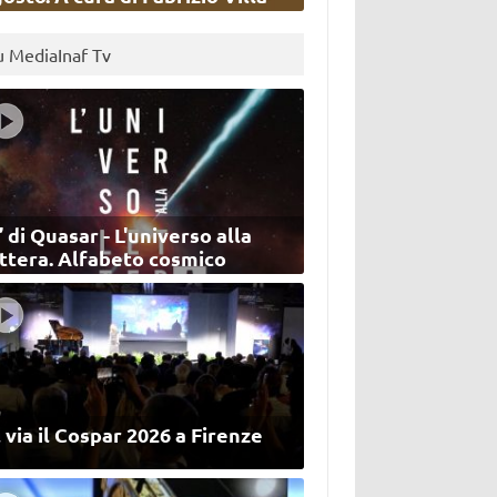
u MediaInaf Tv
’ di Quasar - L'universo alla
ettera. Alfabeto cosmico
 via il Cospar 2026 a Firenze