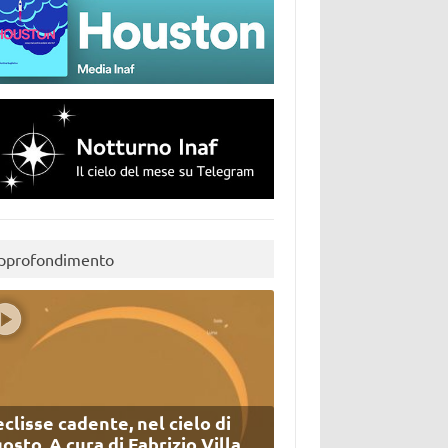
pprofondimento
eclisse cadente, nel cielo di
osto. A cura di Fabrizio Villa