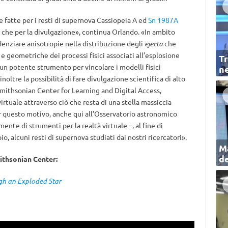
 fatte per i resti di supernova Cassiopeia A ed
Sn 1987A
ca che per la divulgazione», continua Orlando. «In ambito
denziare anisotropie nella distribuzione degli
ejecta
che
e geometriche dei processi fisici associati all’esplosione
Tr
 un potente strumento per vincolare i modelli fisici
ne
noltre la possibilità di fare divulgazione scientifica di alto
 Smithsonian Center for Learning and Digital Access,
irtuale attraverso ciò che resta di una stella massiccia
er questo motivo, anche qui all’Osservatorio astronomico
ente di strumenti per la realtà virtuale –, al fine di
o, alcuni resti di supernova studiati dai nostri ricercatori».
Ma
de
mithsonian Center:
gh an Exploded Star