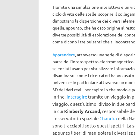
Tramite una simulazione interattiva e un vide
ciclo di vita delle stelle, scoprire il colle
dimostrano la dispersione dei diversi eleme
quella, appunto, che ha dato origine al rest
diverse possibilità di esplorazione dei cont
come dicono i tre pulsanti che si incontran
Apprendere
, attraverso una serie di diaposi
parte dell’intero spettro elettromagnetico. S
scienziati usano per visualizzare informazio
disamina sul come i ricercatori hanno usato
universo – in particolare attraverso un mod
3D dei dati reali, per capire in che modo e 
infine,
interagire
tramite
un viaggio in p
viaggio, quest’ultimo, diviso in due parti
in cui
Kimberly Arcand
,
responsabile de
l’osservatorio spaziale
Chandra
della Na
sono tracciabili sotto questi spettri.
La s
appunto liberi di manipolare i diversi spe