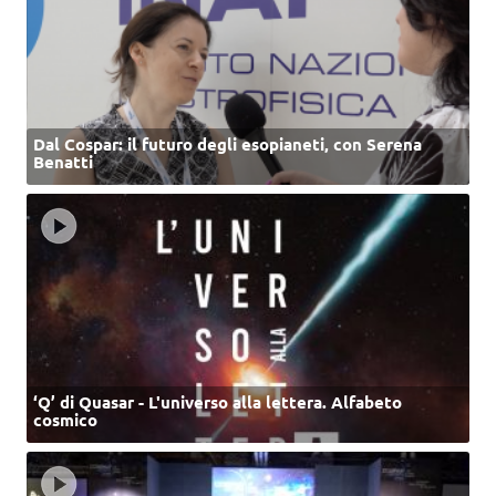
Dal Cospar: il futuro degli esopianeti, con Serena
Benatti
‘Q’ di Quasar - L'universo alla lettera. Alfabeto
cosmico