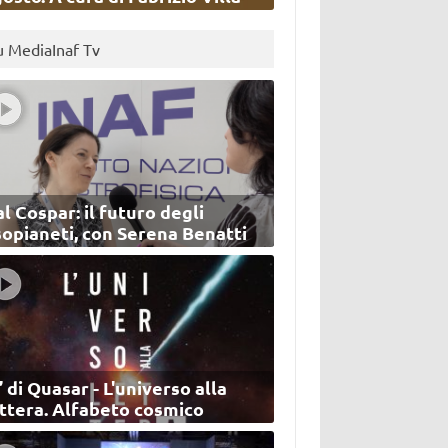
u MediaInaf Tv
l Cospar: il futuro degli
sopianeti, con Serena Benatti
’ di Quasar - L'universo alla
ettera. Alfabeto cosmico