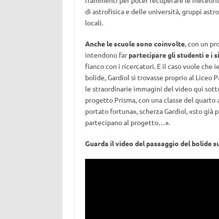
frammenti per poter recuperare le meteoriti
di astrofisica e delle università, gruppi ast
locali.
Anche le scuole sono coinvolte
, con un pr
intendono far
partecipare gli studenti e i s
fianco con i ricercatori. E il caso vuole che
bolide, Gardiol si trovasse proprio al Liceo
le straordinarie immagini del video qui sotto 
progetto Prisma, con una classe del quarto
portato fortuna», scherza Gardiol, «sto già p
partecipano al progetto…».
Guarda il video del passaggio del bolide s