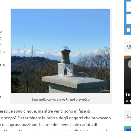
o
o
di
V
lla
ale
In
l-
Una delle camere all-sky del progetto
a 
rative sono cinque, ma altre venti sono in fase di
S
o. Lo scopo? Determinare le orbite degli oggetti che provocano
 di approssimazione, le aree dell’eventuale caduta di