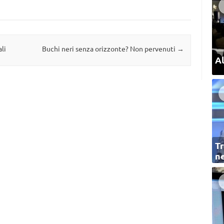
li
Buchi neri senza orizzonte? Non pervenuti
→
Al
Tr
ne