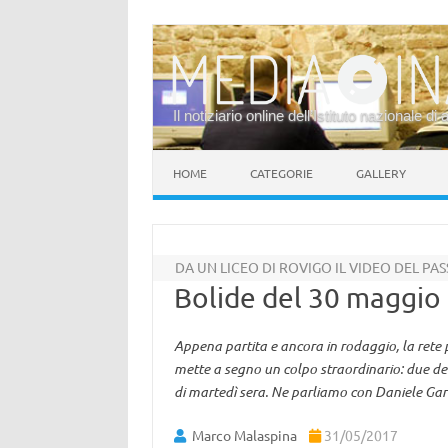
Il notiziario online dell’Istituto nazionale di 
Vai al contenuto
HOME
CATEGORIE
GALLERY
DA UN LICEO DI ROVIGO IL VIDEO DEL PA
Bolide del 30 maggio
Appena partita e ancora in rodaggio, la rete 
mette a segno un colpo straordinario: due del
di martedì sera. Ne parliamo con Daniele Gar
Marco Malaspina
31/05/2017