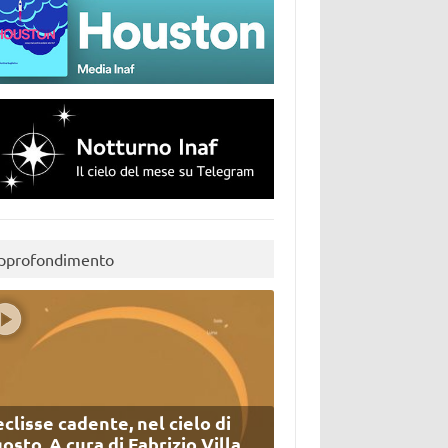
pprofondimento
eclisse cadente, nel cielo di
osto. A cura di Fabrizio Villa