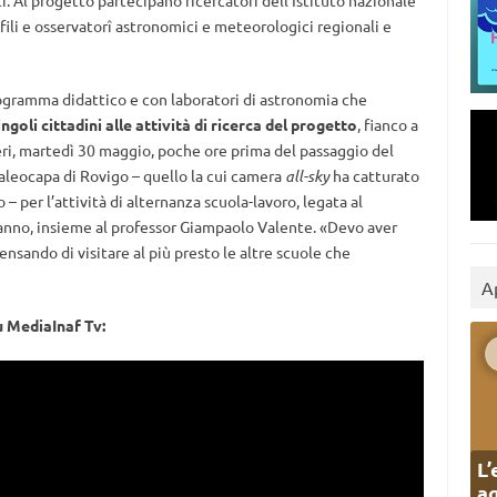
. Al progetto partecipano ricercatori dell’Istituto nazionale
rofili e osservatorî astronomici e meteorologici regionali e
ogramma didattico e con laboratori di astronomia che
ingoli cittadini alle attività di ricerca del progetto
, fianco a
 ieri, martedì 30 maggio, poche ore prima del passaggio del
 Paleocapa di Rovigo – quello la cui camera
all-sky
ha catturato
– per l’attività di alternanza scuola-lavoro, legata al
 anno, insieme al professor Giampaolo Valente. «Devo aver
ensando di visitare al più presto le altre scuole che
A
u MediaInaf Tv:
L’
ag