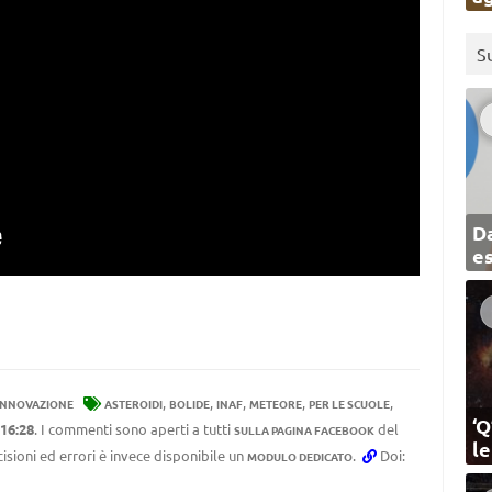
S
Da
e
,
,
,
,
,
INNOVAZIONE
ASTEROIDI
BOLIDE
INAF
METEORE
PER LE SCUOLE
‘Q
16:28
. I commenti sono aperti a tutti
del
SULLA PAGINA FACEBOOK
l
cisioni ed errori è invece disponibile un
.
Doi:
MODULO DEDICATO