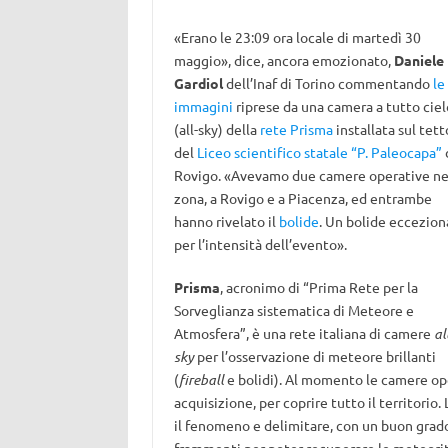
«Erano le 23:09 ora locale di martedì 30
maggio», dice, ancora emozionato,
Daniele
Gardiol
dell’Inaf di Torino commentando
le
immagini
riprese da una camera a tutto ciel
(all-sky) della
rete Prisma
installata sul tett
del
Liceo scientifico statale “P. Paleocapa”
Rovigo. «Avevamo due camere operative ne
zona, a Rovigo e a Piacenza, ed entrambe
hanno rivelato il
bolide
. Un bolide eccezion
per l’intensità dell’evento».
Prisma
, acronimo di “Prima Rete per la
Sorveglianza sistematica di Meteore e
Atmosfera”, è una rete italiana di camere
al
sky
per l’osservazione di meteore brillanti
(
fireball
e bolidi). Al momento le camere ope
acquisizione, per coprire tutto il territori
il fenomeno e delimitare, con un buon grado