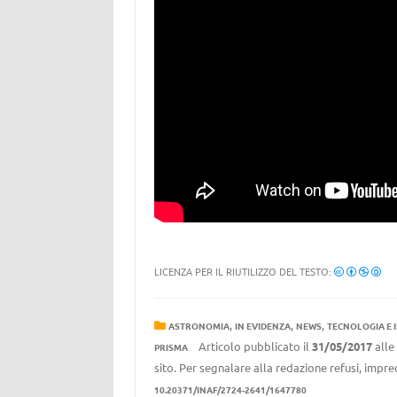
LICENZA PER IL RIUTILIZZO DEL TESTO:
,
,
,
ASTRONOMIA
IN EVIDENZA
NEWS
TECNOLOGIA E 
Articolo pubblicato il
31/05/2017
alle
PRISMA
sito. Per segnalare alla redazione refusi, impre
10.20371/INAF/2724-2641/1647780