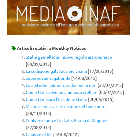
Il notiziario online dell’Istituto nazionale di astrofisica
Vai al contenuto
Articoli relativi a
Monthly Notices
Stelle gemelle: un nuovo regolo astronomico
[04/09/2015]
La collisione galattica più vicina
[17/08/2015]
Supernovae vagabonde
[14/08/2015]
Le abitudini alimentari dei buchi neri
[23/07/2015]
Come ti dissolvo un ammasso stellare
[08/07/2015]
Come ti misuro l’età delle stelle
[30/06/2015]
Misurate massa e rotazione del buco nero
[28/11/2013]
L’universo non è frattale. Parola di WiggleZ
[22/08/2012]
Galassie di bit
[16/08/2012]