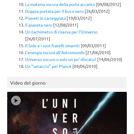
La materia oscura della porta accanto
[09/08/2012]
Doppia portata per il buco nero
[26/03/2012]
Pianeti in carreggiata
[19/03/2012]
Il pianeta nero
[12/08/2011]
Un tachimetro di riserva per l’Universo
[26/07/2011]
Il Sole e i suoi fratelli smarriti
[09/03/2011]
L’energia oscura all’Astromondo
[21/06/2010]
Universo oscuro o solo un po’ sfocato?
[14/06/2010]
Un “setaccio” per Planck
[09/06/2010]
Video del giorno