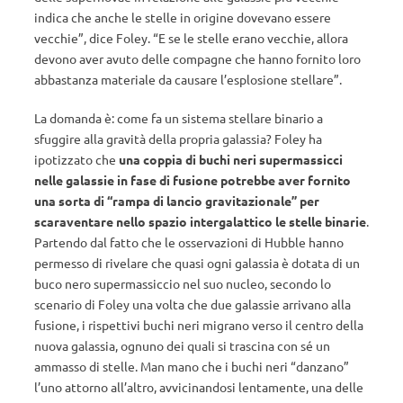
indica che anche le stelle in origine dovevano essere
vecchie”, dice Foley. “E se le stelle erano vecchie, allora
devono aver avuto delle compagne che hanno fornito loro
abbastanza materiale da causare l’esplosione stellare”.
La domanda è: come fa un sistema stellare binario a
sfuggire alla gravità della propria galassia? Foley ha
ipotizzato che
una coppia di buchi neri supermassicci
nelle galassie in fase di fusione potrebbe aver fornito
una sorta di “rampa di lancio gravitazionale” per
scaraventare nello spazio intergalattico le stelle binarie
.
Partendo dal fatto che le osservazioni di Hubble hanno
permesso di rivelare che quasi ogni galassia è dotata di un
buco nero supermassiccio nel suo nucleo, secondo lo
scenario di Foley una volta che due galassie arrivano alla
fusione, i rispettivi buchi neri migrano verso il centro della
nuova galassia, ognuno dei quali si trascina con sé un
ammasso di stelle. Man mano che i buchi neri “danzano”
l’uno attorno all’altro, avvicinandosi lentamente, una delle