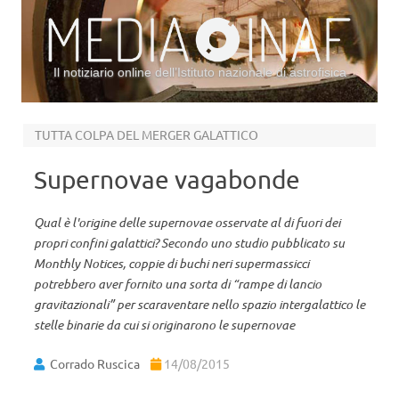
Il notiziario online dell’Istituto nazionale di astrofisica
Vai al contenuto
TUTTA COLPA DEL MERGER GALATTICO
Supernovae vagabonde
Qual è l'origine delle supernovae osservate al di fuori dei
propri confini galattici? Secondo uno studio pubblicato su
Monthly Notices, coppie di buchi neri supermassicci
potrebbero aver fornito una sorta di “rampe di lancio
gravitazionali” per scaraventare nello spazio intergalattico le
stelle binarie da cui si originarono le supernovae
Corrado Ruscica
14/08/2015