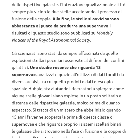
delle rispettive galassie. L’interazione gravitazionale attirò
sempre più vicino le due stelle accelerando il processo di
fusione della coppia.
Alla fine, le stelle si avvicinarono
abbastanza al punto da produrre una supernova
. I
risultati di questo studio sono pubblicati su
Monthly
Notices of the Royal Astronomical Society
.
Gli scienziati sono stati da sempre affascinati da quelle
esplosioni stellari peculiari osservate al di fuori dei confini
galattici.
Uno studio recente che riguarda 13
supernovae
, analizzate grazie all’utilizzo di dati forniti da
diversi archivi, tra cui quello prodotto dal telescopio
spaziale Hubble, sta aiutando i ricercatori a spiegare come
alcune stelle giovani siano esplose in un posto solitario e
distante dalle rispettive galassie, molto prima di quanto
aspettato. Si tratta di un mistero che ebbe inizio quando
15 anni fa venne scoperta la prima di questa classe di
supernovae e che riguarda proprio i sistemi stellari binari,
le galassie che si trovano nella fase di fusione e le coppie di