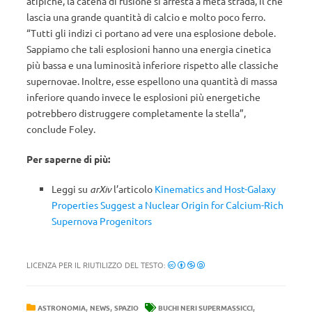
atipiche, la catena di fusione si arresta a metà strada, il che
lascia una grande quantità di calcio e molto poco ferro.
“Tutti gli indizi ci portano ad vere una esplosione debole.
Sappiamo che tali esplosioni hanno una energia cinetica
più bassa e una luminosità inferiore rispetto alle classiche
supernovae. Inoltre, esse espellono una quantità di massa
inferiore quando invece le esplosioni più energetiche
potrebbero distruggere completamente la stella”,
conclude Foley.
Per saperne di più:
Leggi su
arXiv
l’articolo
Kinematics and Host-Galaxy
Properties Suggest a Nuclear Origin for Calcium-Rich
Supernova Progenitors
LICENZA PER IL RIUTILIZZO DEL TESTO:
,
,
,
ASTRONOMIA
NEWS
SPAZIO
BUCHI NERI SUPERMASSICCI