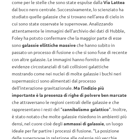
come per le stelle che sono state espulse dalla
Via Lattea
dal buco nero centrale. Successivamente, lo scienziato ha
studiato quelle galassie che si trovano nell’area di cielo in
cui sono state osservate le supernovae. Analizzando
attentamente le immagini dell’archivio dei dati di Hubble,
Foley ha potuto confermare che la maggior parte di esse
sono
galassie ellittiche massive
che hanno subito in
passato un processo di fusione o che si sono fuse di recente
con altre galassie. Le immagini hanno fornito delle
evidenze circostanziali di tali collisioni galattiche
mostrando come nei nuclei di molte galassie i buchi neri
supermassicci sono alimentati dal processo
dell’interazione gravitazionale.
Ma l’indizio più
importante è la presenza di righe di polvere ben marcate
che attraversano le regioni centrali delle galassie e che
rappresentano i resti del “
cannibalismo galattico
”. Inoltre,
è stato notato che molte galassie risiedono in ambienti più
densi, nel cuore cioè degli
ammassi di galassie
, un luogo
ideale per far partire i processi di fusione. “La posizione
delle supernovae in relazione alle galassie più vecchie