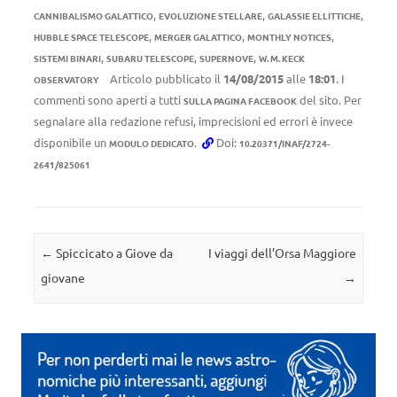
,
,
,
CANNIBALISMO GALATTICO
EVOLUZIONE STELLARE
GALASSIE ELLITTICHE
,
,
,
HUBBLE SPACE TELESCOPE
MERGER GALATTICO
MONTHLY NOTICES
,
,
,
SISTEMI BINARI
SUBARU TELESCOPE
SUPERNOVE
W. M. KECK
Articolo pubblicato il
14/08/2015
alle
18:01
. I
OBSERVATORY
commenti sono aperti a tutti
del sito. Per
SULLA PAGINA FACEBOOK
segnalare alla redazione refusi, imprecisioni ed errori è invece
disponibile un
.
Doi:
MODULO DEDICATO
10.20371/INAF/2724-
2641/825061
Navigazione articolo
←
Spiccicato a Giove da
I viaggi dell’Orsa Maggiore
giovane
→