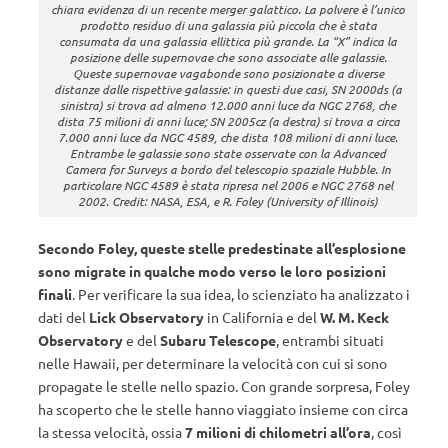
chiara evidenza di un recente merger galattico. La polvere è l’unico
prodotto residuo di una galassia più piccola che è stata
consumata da una galassia ellittica più grande. La “X” indica la
posizione delle supernovae che sono associate alle galassie.
Queste supernovae vagabonde sono posizionate a diverse
distanze dalle rispettive galassie: in questi due casi, SN 2000ds (a
sinistra) si trova ad almeno 12.000 anni luce da NGC 2768, che
dista 75 milioni di anni luce; SN 2005cz (a destra) si trova a circa
7.000 anni luce da NGC 4589, che dista 108 milioni di anni luce.
Entrambe le galassie sono state osservate con la Advanced
Camera for Surveys a bordo del telescopio spaziale Hubble. In
particolare NGC 4589 è stata ripresa nel 2006 e NGC 2768 nel
2002. Credit: NASA, ESA, e R. Foley (University of Illinois)
Secondo Foley, queste stelle predestinate all’esplosione
sono migrate in qualche modo verso le loro posizioni
finali
. Per verificare la sua idea, lo scienziato ha analizzato i
dati del
Lick Observatory
in California e del
W. M. Keck
Observatory
e del
Subaru Telescope
, entrambi situati
nelle Hawaii, per determinare la velocità con cui si sono
propagate le stelle nello spazio. Con grande sorpresa, Foley
ha scoperto che le stelle hanno viaggiato insieme con circa
la stessa velocità, ossia
7 milioni di chilometri all’ora
, così