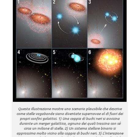
Questa illustrazione mostra uno scenario plausibile che descrive
come stelle vagabonde siano diventate supernovae al di fuori dei
propri confini galattici. 1) Una coppia di buchi neri si avvicina
durante un merger galattico, ognuno dei quali trascina con sé
circa un milione di stelle. 2) Un sistema stellare binario si
approssima molto vicino alla coppia di buchi neri. 3) L’interazione