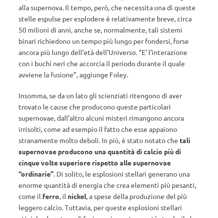
alla supernova. Il tempo, però, che necessita una di queste
stelle espulse per esplodere è relativamente breve, circa
50 milioni di anni, anche se, normalmente, tali sistemi
binari richiedono un tempo più lungo per fondersi, forse
ancora più lungo dell’età dell’Universo. “E’ l’interazione
con i buchi neri che accorcia il periodo durante il quale
avviene la fusione”, aggiunge Foley.
Insomma, se da un lato gli scienziati ritengono di aver
trovato le cause che producono queste particolari
supernovae, dall’altro alcuni misteri rimangono ancora
irrisolti, come ad esempio il fatto che esse appaiono
stranamente molto deboli. In più, è stato notato che
tali
supernovae producono una quantità di calcio più di
cinque volte superiore rispetto alle supernovae
“ordinarie”
. Di solito, le esplosioni stellari generano una
enorme quantità di energia che crea elementi più pesanti,
come il
ferro
, il
nickel
, a spese della produzione del più
leggero calcio. Tuttavia, per queste esplosioni stellari