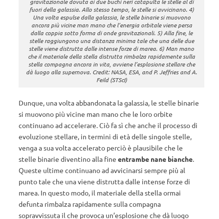
gravitazionale dovuta ai due buchi neri catapulta le stelle al di
fuori della galassia. Allo stesso tempo, le stelle si avvicinano. 4)
Una volta espulse dalla galassia, le stelle binarie si muovono
ancora più vicine man mano che l’energia orbitale viene persa
dalla coppia sotto forma di onde gravitazionali. 5) Alla fine, le
stelle raggiungono una distanza minima tale che una delle due
stelle viene distrutta dalle intense forze di marea. 6) Man mano
che il materiale della stella distrutta rimbalza rapidamente sulla
stella compagna ancora in vita, avviene l’esplosione stellare che
dà luogo alla supernova. Credit: NASA, ESA, and P. Jeffries and A.
Feild (STScI)
Dunque, una volta abbandonata la galassia, le stelle binarie
si muovono più vicine man mano che le loro orbite
continuano ad accelerare. Ciò fa sì che anche il processo di
evoluzione stellare, in termini di età delle singole stelle,
venga a sua volta accelerato perciò è plausibile che le
stelle binarie diventino alla fine
entrambe
nane bianche
.
Queste ultime continuano ad avvicinarsi sempre più al
punto tale che una viene distrutta dalle intense forze di
marea. In questo modo, il materiale della stella ormai
defunta rimbalza rapidamente sulla compagna
sopravvissuta il che provoca un’esplosione che dà luogo