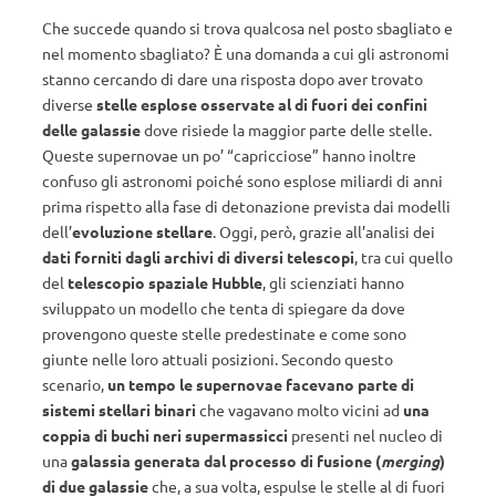
Che succede quando si trova qualcosa nel posto sbagliato e
nel momento sbagliato? È una domanda a cui gli astronomi
stanno cercando di dare una risposta dopo aver trovato
diverse
stelle esplose osservate al di fuori dei confini
delle galassie
dove risiede la maggior parte delle stelle.
Queste supernovae un po’ “capricciose” hanno inoltre
confuso gli astronomi poiché sono esplose miliardi di anni
prima rispetto alla fase di detonazione prevista dai modelli
dell’
evoluzione stellare
. Oggi, però, grazie all’analisi dei
dati forniti dagli archivi di diversi telescopi
, tra cui quello
del
telescopio spaziale
Hubble
, gli scienziati hanno
sviluppato un modello che tenta di spiegare da dove
provengono queste stelle predestinate e come sono
giunte nelle loro attuali posizioni. Secondo questo
scenario,
un tempo le supernovae facevano parte di
sistemi stellari binari
che vagavano molto vicini ad
una
coppia di buchi neri supermassicci
presenti nel nucleo di
una
galassia generata dal processo di fusione (
merging
)
di due galassie
che, a sua volta, espulse le stelle al di fuori