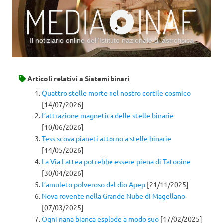
Il notiziario online dell’Istituto nazionale di astrofisica
Vai al contenuto
Articoli relativi a
Sistemi binari
Quattro stelle morte nel nostro cortile cosmico
[14/07/2026]
L’attrazione magnetica delle stelle binarie
[10/06/2026]
Tess scova pianeti attorno a stelle binarie
[14/05/2026]
La Via Lattea potrebbe essere piena di Tatooine
[30/04/2026]
L’amuleto polveroso del dio Apep
[21/11/2025]
Nova rovente nella Grande Nube di Magellano
[07/03/2025]
Ogni nana bianca esplode a modo suo
[17/02/2025]