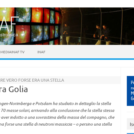
astrofisica
MEDIAINAF TV
INAF
RE VERO FORSE ERA UNA STELLA
a Golia
angen-Norimberga e Potsdam ha studiato in dettaglio la stella
0 masse solari, arrivando alla conclusione che la stella stessa
 aver indotto a una sovrastima della massa del compagno, che
Is
a forse una stella di neutroni massiccia – o persino una stella