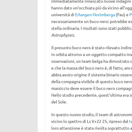
immediatamente innescato nuove indagini teo
hanno dato un’occhiata più da vicino all’og
università di
Erlangen-Norimberga
(Fau) e
P
necessariamente un buco nero: potrebbe e
stella ordinaria. I risultati sono stati pubbli
Astrophysics
.
Il presunto buco nero è stato rilevato ind
in orbita attorno a un oggetto compatto invi
osservazioni, un team belga ha dimostrato c
e che la massa del buco nero è, di fatto, a
abbia avuto origine il sistema binario osser
della compagna visibile di questo buco nero:
massiccio deve essere il buco nero compagno
Nello studio precedente, quest’ultima era s
del Sole.
In questo nuovo studio, il team di astronomi
vicino lo spettro di Ls V+22 25, ripreso dal
t
loro attenzione è stata rivolta soprattutto 