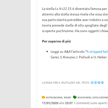
La stella Ls V+22 25 è diventata famosa pe
attento alla stella stessa rivela che essa st
sua particolarità potrebbe aver indotto a u
teoria prevede stelle di elio spogliate degli
scoperte pochissime. Ma sono oggetti chiave
Per saperne di più:
Leggi su
A&A
l’articolo “
A stripped hel
Geier, S. Kreuzer, I. Pelisoli e U. Heber
LICENZA PER IL RIUTILIZZO DEL TESTO:
,
,
ASTRONOMIA
NEWS
BUCHI NERI
EVOLUZIONE
17/01/2020
alle
23:37
. I commenti sono aperti 