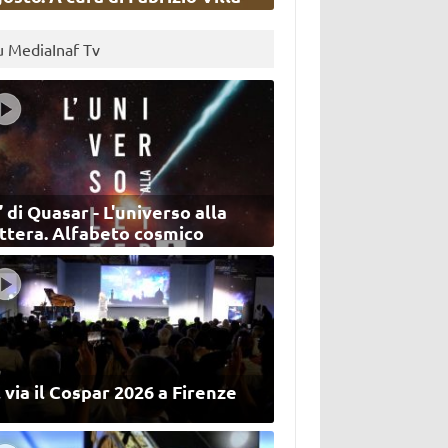
u MediaInaf Tv
’ di Quasar - L'universo alla
ettera. Alfabeto cosmico
 via il Cospar 2026 a Firenze