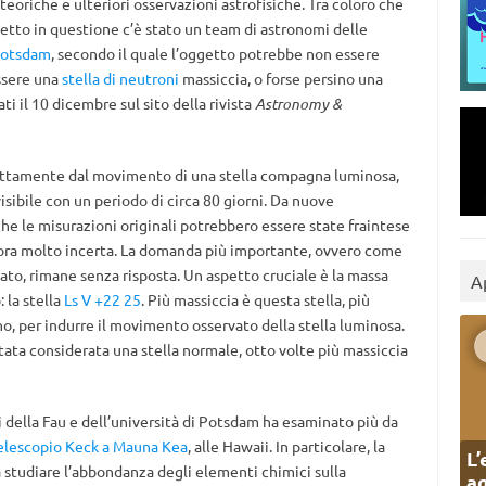
riche e ulteriori osservazioni astrofisiche. Tra coloro che
getto in questione c’è stato un team di astronomi delle
otsdam
, secondo il quale l’oggetto potrebbe non essere
ssere una
stella di neutroni
massiccia, o forse persino una
cati il 10 dicembre sul sito della rivista
Astronomy &
irettamente dal movimento di una stella compagna luminosa,
sibile con un periodo di circa 80 giorni. Da nuove
he le misurazioni originali potrebbero essere state fraintese
ncora molto incerta. La domanda più importante, ovvero come
vato, rimane senza risposta. Un aspetto cruciale è la massa
A
 la stella
Ls V +22 25
. Più massiccia è questa stella, più
, per indurre il movimento osservato della stella luminosa.
tata considerata una stella normale, otto volte più massiccia
 della Fau e dell’università di Potsdam ha esaminato più da
elescopio Keck a Mauna Kea
, alle Hawaii. In particolare, la
L’
a studiare l’abbondanza degli elementi chimici sulla
ag