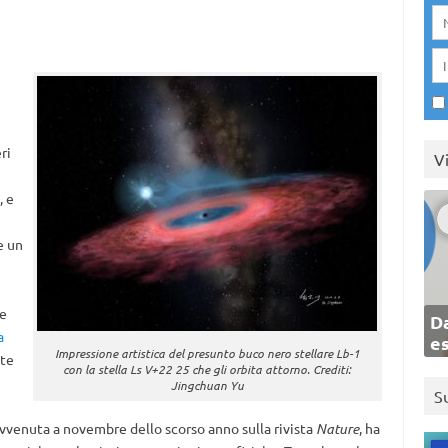
e
ri
V
, e
e un
ze
Da
a
e
Impressione artistica del presunto buco nero stellare Lb-1
lte
con la stella Ls V+22 25 che gli orbita attorno. Crediti:
Jingchuan Yu
S
avvenuta a novembre dello scorso anno sulla rivista
Nature
, ha