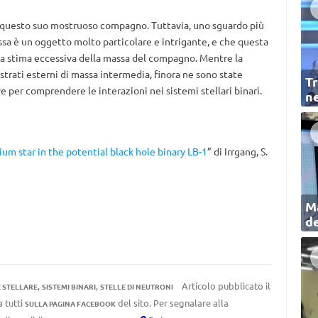
r questo suo mostruoso compagno. Tuttavia, uno sguardo più
essa è un oggetto molto particolare e intrigante, e che questa
na stima eccessiva della massa del compagno. Mentre la
 strati esterni di massa intermedia, finora ne sono state
Tr
 per comprendere le interazioni nei sistemi stellari binari.
ne
ium star in the potential black hole binary LB-1
” di Irrgang, S.
Ma
de
,
,
Articolo pubblicato il
 STELLARE
SISTEMI BINARI
STELLE DI NEUTRONI
a tutti
del sito. Per segnalare alla
SULLA PAGINA FACEBOOK