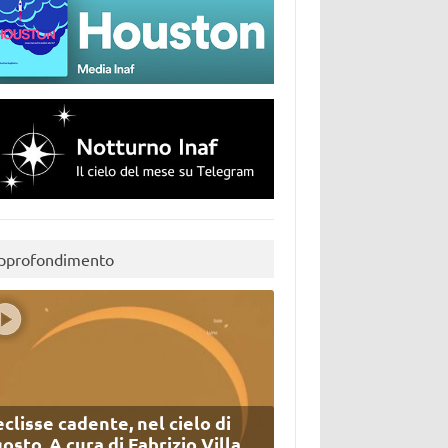
pprofondimento
eclisse cadente, nel cielo di
osto. A cura di Fabrizio Villa