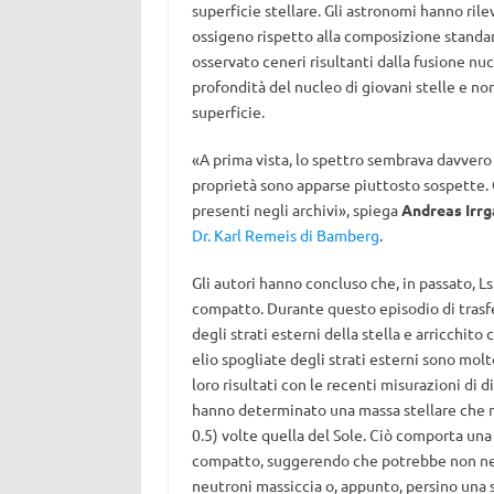
superficie stellare. Gli astronomi hanno ril
ossigeno rispetto alla composizione standard
osservato ceneri risultanti dalla fusione nu
profondità del nucleo di giovani stelle e no
superficie.
«A prima vista, lo spettro sembrava davvero 
proprietà sono apparse piuttosto sospette. 
presenti negli archivi», spiega
Andreas Irr
Dr. Karl Remeis di Bamberg
.
Gli autori hanno concluso che, in passato, 
compatto. Durante questo episodio di trasferi
degli strati esterni della stella e arricchito
elio spogliate degli strati esterni sono mol
loro risultati con le recenti misurazioni di 
hanno determinato una massa stellare che mo
0.5) volte quella del Sole. Ciò comporta un
compatto, suggerendo che potrebbe non nec
neutroni massiccia o, appunto, persino una 