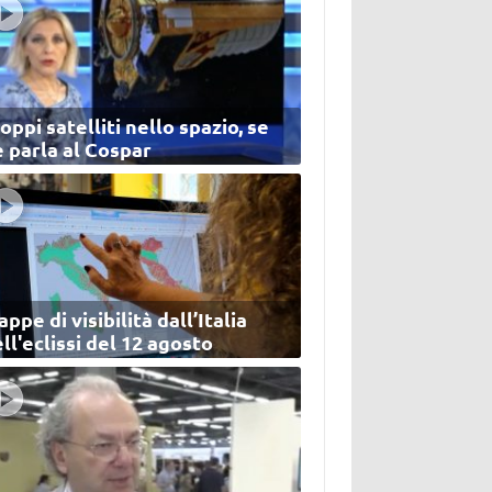
oppi satelliti nello spazio, se
 parla al Cospar
ppe di visibilità dall’Italia
ll'eclissi del 12 agosto