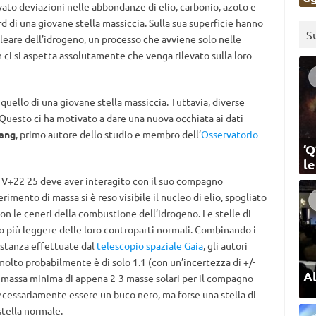
evato deviazioni nelle abbondanze di elio, carbonio, azoto e
 di una giovane stella massiccia. Sulla sua superficie hanno
S
cleare dell’idrogeno, un processo che avviene solo nelle
n ci si aspetta assolutamente che venga rilevato sulla loro
quello di una giovane stella massiccia. Tuttavia, diverse
Questo ci ha motivato a dare una nuova occhiata ai dati
gang
, primo autore dello studio e membro dell’
Osservatorio
‘Q
l
Ls V+22 25 deve aver interagito con il suo compagno
mento di massa si è reso visibile il nucleo di elio, spogliato
 con le ceneri della combustione dell’idrogeno. Le stelle di
to più leggere delle loro controparti normali. Combinando i
distanza effettuate dal
telescopio spaziale Gaia
, gli autori
lto probabilmente è di solo 1.1 (con un’incertezza di +/-
Al
a massa minima di appena 2-3 masse solari per il compagno
essariamente essere un buco nero, ma forse una stella di
stella normale.