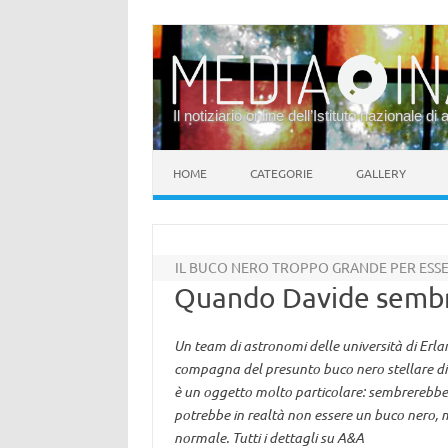
Il notiziario online dell’Istituto nazionale di 
Vai al contenuto
HOME
CATEGORIE
GALLERY
IL BUCO NERO TROPPO GRANDE PER ESSE
Quando Davide sembr
Un team di astronomi delle università di Erl
compagna del presunto buco nero stellare di 7
è un oggetto molto particolare: sembrerebbe
potrebbe in realtà non essere un buco nero, m
normale. Tutti i dettagli su A&A