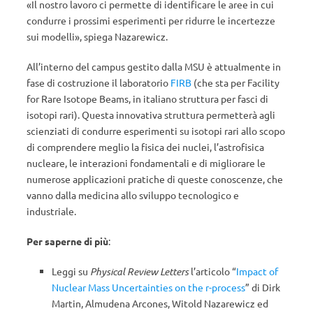
«Il nostro lavoro ci permette di identificare le aree in cui
condurre i prossimi esperimenti per ridurre le incertezze
sui modelli», spiega Nazarewicz.
All’interno del campus gestito dalla MSU è attualmente in
fase di costruzione il laboratorio
FIRB
(che sta per Facility
for Rare Isotope Beams, in italiano struttura per fasci di
isotopi rari). Questa innovativa struttura permetterà agli
scienziati di condurre esperimenti su isotopi rari allo scopo
di comprendere meglio la fisica dei nuclei, l’astrofisica
nucleare, le interazioni fondamentali e di migliorare le
numerose applicazioni pratiche di queste conoscenze, che
vanno dalla medicina allo sviluppo tecnologico e
industriale.
Per saperne di più
:
Leggi su
Physical Review Letters
l’articolo “
Impact of
Nuclear Mass Uncertainties on the r-process
” di Dirk
Martin, Almudena Arcones, Witold Nazarewicz ed