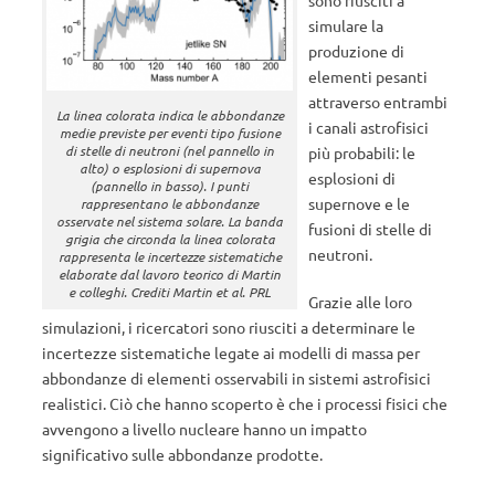
sono riusciti a
simulare la
produzione di
elementi pesanti
attraverso entrambi
La linea colorata indica le abbondanze
i canali astrofisici
medie previste per eventi tipo fusione
di stelle di neutroni (nel pannello in
più probabili: le
alto) o esplosioni di supernova
esplosioni di
(pannello in basso). I punti
supernove e le
rappresentano le abbondanze
osservate nel sistema solare. La banda
fusioni di stelle di
grigia che circonda la linea colorata
neutroni.
rappresenta le incertezze sistematiche
elaborate dal lavoro teorico di Martin
e colleghi. Crediti Martin et al. PRL
Grazie alle loro
simulazioni, i ricercatori sono riusciti a determinare le
incertezze sistematiche legate ai modelli di massa per
abbondanze di elementi osservabili in sistemi astrofisici
realistici. Ciò che hanno scoperto è che i processi fisici che
avvengono a livello nucleare hanno un impatto
significativo sulle abbondanze prodotte.