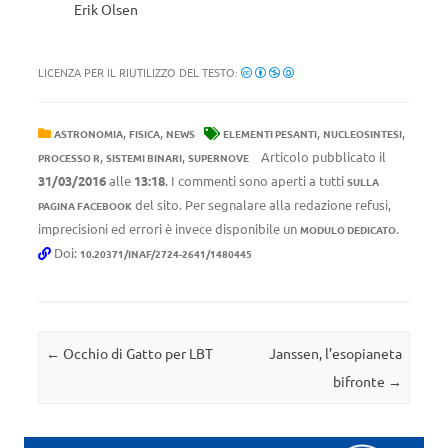
Erik Olsen
LICENZA PER IL RIUTILIZZO DEL TESTO:
,
,
,
,
ASTRONOMIA
FISICA
NEWS
ELEMENTI PESANTI
NUCLEOSINTESI
,
,
Articolo pubblicato il
PROCESSO R
SISTEMI BINARI
SUPERNOVE
31/03/2016
alle
13:18
. I commenti sono aperti a tutti
SULLA
del sito. Per segnalare alla redazione refusi,
PAGINA FACEBOOK
imprecisioni ed errori è invece disponibile un
.
MODULO DEDICATO
Doi:
10.20371/INAF/2724-2641/1480445
Navigazione articolo
←
Occhio di Gatto per LBT
Janssen, l’esopianeta
bifronte
→