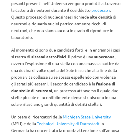
pesanti presenti nell’Universo vengono prodotti attraverso
la cattura di neutroni durante il cosiddetto
processo r
.
Questo processo di nucleosintesi richiede alte densità di
neutroni e riguarda nuclei particolarmente ricchi di
neutroni, che non siamo ancora in grado di riprodurre in
laboratorio.
Al momento ci sono due candidati forti, e in entrambi i casi
si tratta di
sistemi astrofisici
. Il primo è una
supernova
,
ovvero l’esplosione di una stella con una massa a partire da
una decina di volte quella del Sole in su che alla fine della
propria vita collassa su se stessa espellendo con violenza
gli strati più esterni. Il secondo candidato è la
fusione di
due stelle di neutroni
, un processo attraverso il quale due
stelle piccole e incredibilmente dense si uniscono in una
sola e rilasciano grandi quantità di detriti stellari.
Un team di ricercatori della
Michigan State University
(MSU) e della
Technical University di Darmstadt
in
Germania ha concentrato la propria attenzione sull’annosa