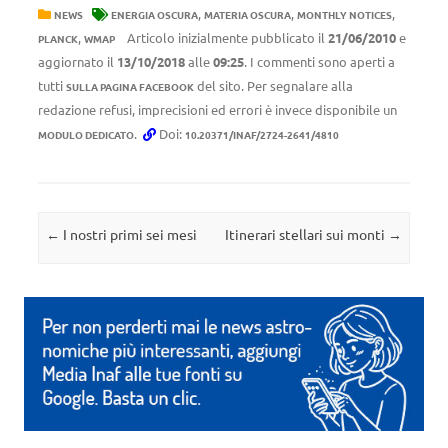
,
,
,
NEWS
ENERGIA OSCURA
MATERIA OSCURA
MONTHLY NOTICES
,
Articolo inizialmente pubblicato il
21/06/2010
e
PLANCK
WMAP
aggiornato il
13/10/2018
alle
09:25
. I commenti sono aperti a
tutti
del sito. Per segnalare alla
SULLA PAGINA FACEBOOK
redazione refusi, imprecisioni ed errori è invece disponibile un
.
Doi:
MODULO DEDICATO
10.20371/INAF/2724-2641/4810
Navigazione articolo
←
I nostri primi sei mesi
Itinerari stellari sui monti
→