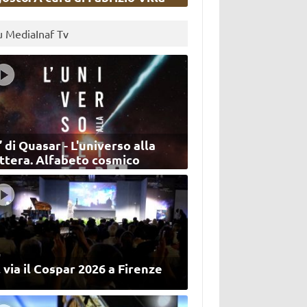
u MediaInaf Tv
’ di Quasar - L'universo alla
ettera. Alfabeto cosmico
 via il Cospar 2026 a Firenze