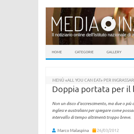
Il notiziario online dell’Istituto nazionale di 
Vai al contenuto
HOME
CATEGORIE
GALLERY
MENÙ «ALL YOU CAN EAT» PER INGRASSAR
Doppia portata per il
Non un disco d’accrescimento, ma due o più al
inglesi e australiani per spiegare come possan
intervallo di tempo altrimenti troppo breve.
Marco Malaspina
26/03/2012