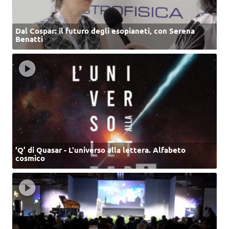
Dal Cospar: il futuro degli esopianeti, con Serena
Benatti
‘Q’ di Quasar - L'universo alla lettera. Alfabeto
cosmico