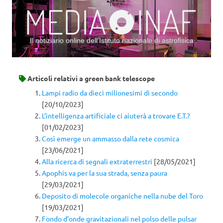
Il notiziario online dell’Istituto nazionale di astrofisica
Vai al contenuto
Articoli relativi a
green bank telescope
Lampi radio da dieci milionesimi di secondo
[20/10/2023]
L’intelligenza artificiale ci aiuterà a trovare E.T.?
[01/02/2023]
Così emerge un ammasso dalla rete cosmica
[23/06/2021]
Alla ricerca di segnali extraterrestri
[28/05/2021]
Apophis va per la sua strada, senza paura
[29/03/2021]
Deposito di molecole organiche nella nube del Toro
[19/03/2021]
Fondo d’onde gravitazionali nel polso delle pulsar