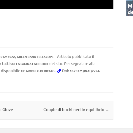
Ma
de
,
Articolo pubblicato il
20121102A
GREEN BANK TELESCOPE
a tutti
del sito. Per segnalare alla
SULLA PAGINA FACEBOOK
e disponibile un
.
Doi:
MODULO DEDICATO
10.20371/INAF/2724-
u Giove
Coppie di buchi neri in equilibrio
→