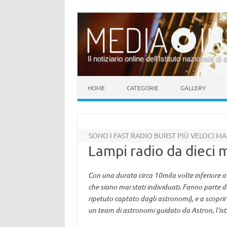
Il notiziario online dell’Istituto nazionale di 
Vai al contenuto
HOME
CATEGORIE
GALLERY
SONO I FAST RADIO BURST PIÙ VELOCI MA
Lampi radio da dieci 
Con una durata circa 10mila volte inferiore a q
che siano mai stati individuati. Fanno parte d
ripetuto captato dagli astronomi), e a scoprirl
un team di astronomi guidato da Astron, l’is