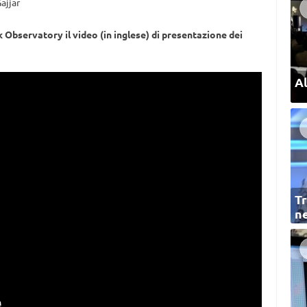
Gajjar
Observatory il video (in inglese) di presentazione dei
Al
Tr
ne