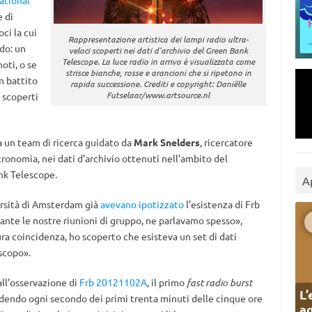
ational
e di
ci la cui
Rappresentazione artistica dei lampi radio ultra-
do: un
veloci scoperti nei dati d’archivio del Green Bank
Telescope. La luce radio in arrivo è visualizzata come
oti, o se
strisce bianche, rosse e arancioni che si ripetono in
n battito
rapida successione. Crediti e copyright: Daniëlle
Futselaar/www.artsource.nl
 scoperti
da un team di ricerca guidato da
Mark Snelders
, ricercatore
stronomia, nei dati d’archivio ottenuti nell’ambito del
nk Telescope.
A
versità di Amsterdam già
avevano ipotizzato
l’esistenza di Frb
ante le nostre riunioni di gruppo, ne parlavamo spesso»,
ra coincidenza, ho scoperto che esisteva un set di dati
scopo».
all’osservazione di
Frb 20121102A
, il primo
fast radio burst
L’
idendo ogni secondo dei primi trenta minuti delle cinque ore
ag