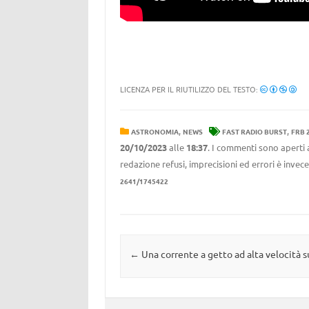
LICENZA PER IL RIUTILIZZO DEL TESTO:
,
,
ASTRONOMIA
NEWS
FAST RADIO BURST
FRB 
20/10/2023
alle
18:37
. I commenti sono aperti 
redazione refusi, imprecisioni ed errori è invec
2641/1745422
Navigazione articolo
←
Una corrente a getto ad alta velocità s