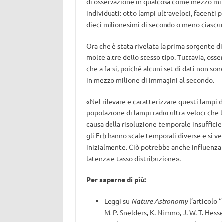
di osservazione in qualcosa come mezzo milio
individuati: otto lampi ultraveloci, facenti 
dieci milionesimi di secondo o meno ciascu
Ora che è stata rivelata la prima sorgente di 
molte altre dello stesso tipo. Tuttavia, osser
che a farsi, poiché alcuni set di dati non s
in mezzo milione di immagini al secondo.
«Nel rilevare e caratterizzare questi lampi
popolazione di lampi radio ultra-veloci che 
causa della risoluzione temporale insufficie
gli Frb hanno scale temporali diverse e si 
inizialmente. Ciò potrebbe anche influenzar
latenza e tasso distribuzione».
Per saperne di più:
Leggi su
Nature Astronomy
l’articolo “
M. P. Snelders, K. Nimmo, J. W. T. Hesse