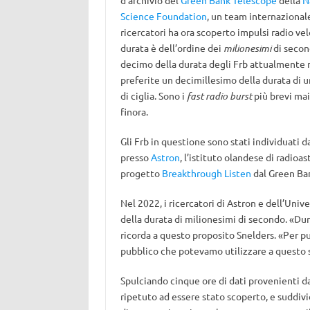
d’archivio del
Green Bank Telescope
della
N
Science Foundation
, un team internazional
ricercatori ha ora scoperto impulsi radio velo
durata è dell’ordine dei
milionesimi
di secon
decimo della durata degli Frb attualmente n
preferite un decimillesimo della durata di u
di ciglia. Sono i
fast radio burst
più brevi mai
finora.
Gli Frb in questione sono stati individuati 
presso
Astron
, l’istituto olandese di radioa
progetto
Breakthrough Listen
dal Green Ba
Nel 2022, i ricercatori di Astron e dell’Uni
della durata di milionesimi di secondo. «Dur
ricorda a questo proposito Snelders. «Per pu
pubblico che potevamo utilizzare a questo 
Spulciando cinque ore di dati provenienti d
ripetuto ad essere stato scoperto, e suddiv