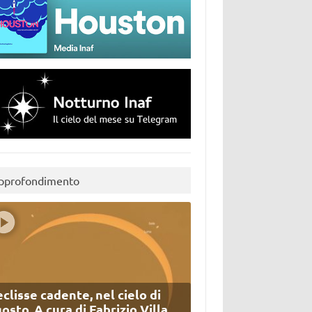
pprofondimento
eclisse cadente, nel cielo di
osto. A cura di Fabrizio Villa