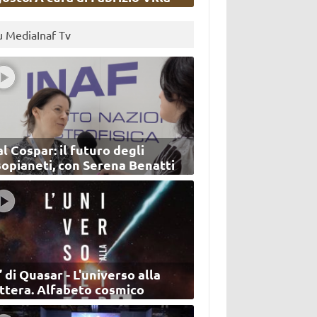
u MediaInaf Tv
l Cospar: il futuro degli
sopianeti, con Serena Benatti
’ di Quasar - L'universo alla
ettera. Alfabeto cosmico