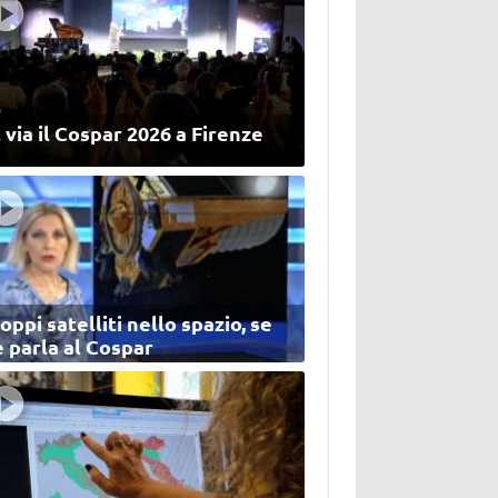
 via il Cospar 2026 a Firenze
oppi satelliti nello spazio, se
 parla al Cospar