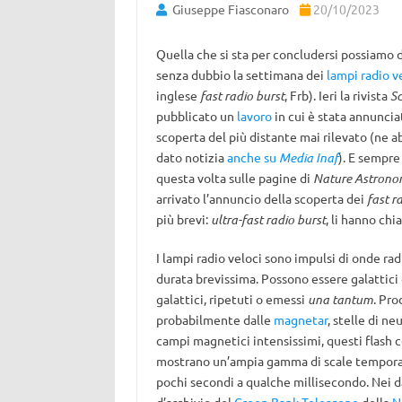
Giuseppe Fiasconaro
20/10/2023
Quella che si sta per concludersi possiamo d
senza dubbio la settimana dei
lampi radio v
inglese
fast radio burst
, Frb). Ieri la rivista
Sc
pubblicato un
lavoro
in cui è stata annuncia
scoperta del più distante mai rilevato (ne 
dato notizia
anche su
Media Inaf
). E sempre 
questa volta sulle pagine di
Nature Astron
arrivato l’annuncio della scoperta dei
fast r
più brevi:
ultra-fast radio burst
, li hanno chi
I lampi radio veloci sono impulsi di onde rad
durata brevissima. Possono essere galattici 
galattici, ripetuti o emessi
una tantum
. Pro
probabilmente dalle
magnetar
, stelle di ne
campi magnetici intensissimi, questi flash 
mostrano un’ampia gamma di scale temporal
pochi secondi a qualche millisecondo. Nei d