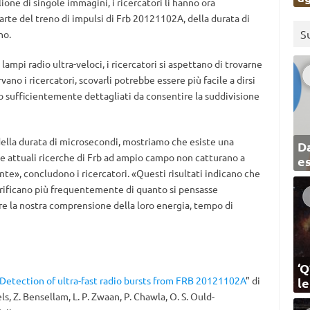
ne di singole immagini, i ricercatori li hanno ora
parte del treno di impulsi di Frb 20121102A, della durata di
S
no.
lampi radio ultra-veloci, i ricercatori si aspettano di trovarne
vano i ricercatori, scovarli potrebbe essere più facile a dirsi
ono sufficientemente dettagliati da consentire la suddivisione
 della durata di microsecondi, mostriamo che esiste una
Da
le attuali ricerche di Frb ad ampio campo non catturano a
e
nte», concludono i ricercatori. «Questi risultati indicano che
verificano più frequentemente di quanto si pensasse
e la nostra comprensione della loro energia, tempo di
‘Q
Detection of ultra-fast radio bursts from FRB 20121102A
” di
l
ls, Z. Bensellam, L. P. Zwaan, P. Chawla, O. S. Ould-