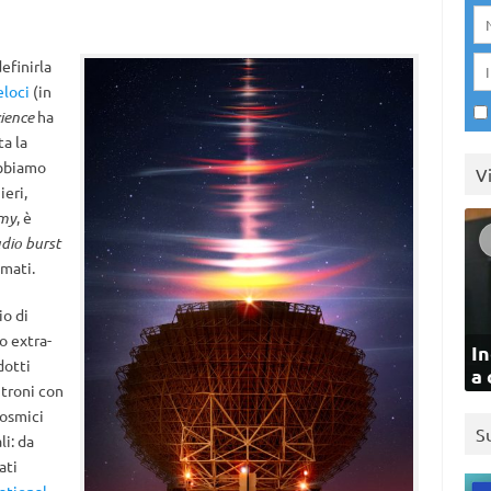
efinirla
eloci
(in
ience
ha
ta la
abbiamo
V
ieri,
omy
, è
adio burst
amati.
io di
o extra-
In
dotti
a 
utroni con
cosmici
S
i: da
ati