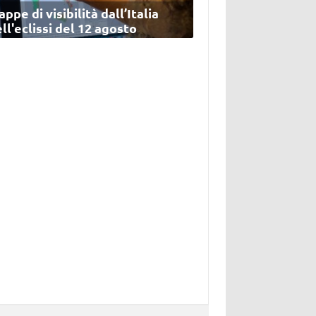
ppe di visibilità dall’Italia
ll'eclissi del 12 agosto