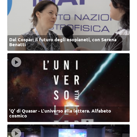
Dal Cospar: il futuro degli esopianeti, con Serena
Benatti
‘Q’ di Quasar - L'universo alla lettera. Alfabeto
cosmico