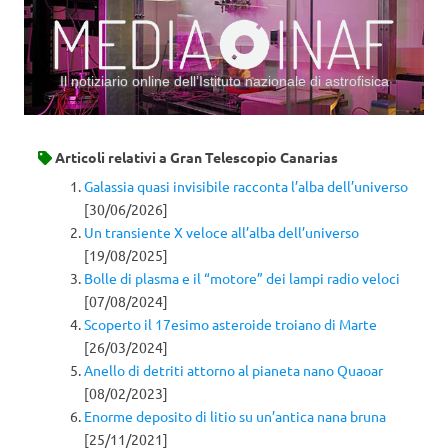
Il notiziario online dell’Istituto nazionale di astrofisica
Vai al contenuto
Articoli relativi a
Gran Telescopio Canarias
Galassia quasi invisibile racconta l’alba dell’universo
[30/06/2026]
Un transiente X veloce all’alba dell’universo
[19/08/2025]
Bolle di plasma e il “motore” dei lampi radio veloci
[07/08/2024]
Scoperto il 17esimo asteroide troiano di Marte
[26/03/2024]
Anello di detriti attorno al pianeta nano Quaoar
[08/02/2023]
Enorme deposito di litio su un’antica nana bruna
[25/11/2021]