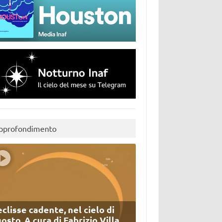
pprofondimento
eclisse cadente, nel cielo di
osto. A cura di Fabrizio Villa