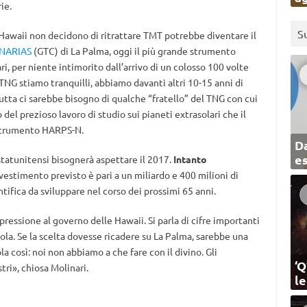
ie.
S
le Hawaii non decidono di ritrattare TMT potrebbe diventare il
ANARIAS
(GTC) di La Palma, oggi il più grande strumento
i, per niente intimorito dall’arrivo di un colosso 100 volte
 TNG stiamo tranquilli, abbiamo davanti altri 10-15 anni di
 tutta ci sarebbe bisogno di qualche “fratello” del TNG con cui
o del prezioso lavoro di studio sui pianeti extrasolari che il
o strumento HARPS-N.
Da
e
statunitensi bisognerà aspettare il 2017.
Intanto
investimento previsto è pari a un miliardo e 400 milioni di
entifica da sviluppare nel corso dei prossimi 65 anni.
pressione al governo delle Hawaii. Si parla di cifre importanti
ola. Se la scelta dovesse ricadere su La Palma, sarebbe una
a così: noi non abbiamo a che fare con il divino. Gli
‘Q
tri», chiosa Molinari.
l