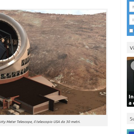
V
In
a 
S
irty Meter Telescope, il telescopio USA da 30 metri.