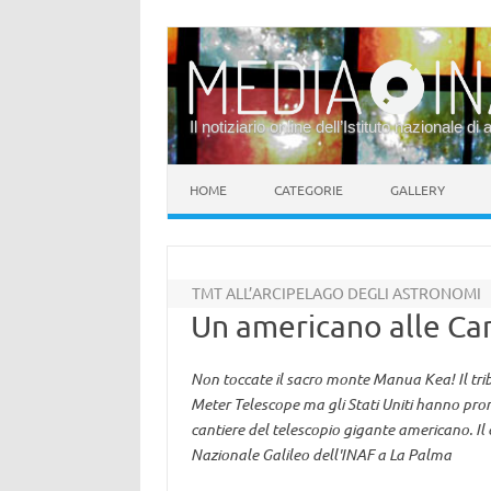
Il notiziario online dell’Istituto nazionale di 
Vai al contenuto
HOME
CATEGORIE
GALLERY
TMT ALL’ARCIPELAGO DEGLI ASTRONOMI
Un americano alle Ca
Non toccate il sacro monte Manua Kea! Il tri
Meter Telescope ma gli Stati Uniti hanno pron
cantiere del telescopio gigante americano. Il
Nazionale Galileo dell'INAF a La Palma