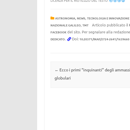
LICENZA PER IL RIUTILIZZO DEL TESTO:
,
,
ASTRONOMIA
NEWS
TECNOLOGIA E INNOVAZIONE
,
Articolo pubblicato il
NAZIONALE GALILEO
TMT
del sito. Per segnalare alla redazione
FACEBOOK
.
Doi:
DEDICATO
10.20371/INAF/2724-2641/1639660
Navigazione articolo
←
Ecco i primi “inquinanti” degli ammass
globulari