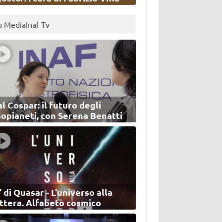
u MediaInaf Tv
l Cospar: il futuro degli
sopianeti, con Serena Benatti
’ di Quasar - L'universo alla
ettera. Alfabeto cosmico