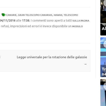
,
,
,
CANARIE
GRAN TELESCOPIO CANARIAS
HAWAII
TELESCOPIO
04/11/2016
alle
17:38
. I commenti sono aperti a tutti
SULLA PAGINA
 refusi, imprecisioni ed errori è invece disponibile un
MODULO
Al
i
Legge universale per la rotazione delle galassie
→
Tr
ne