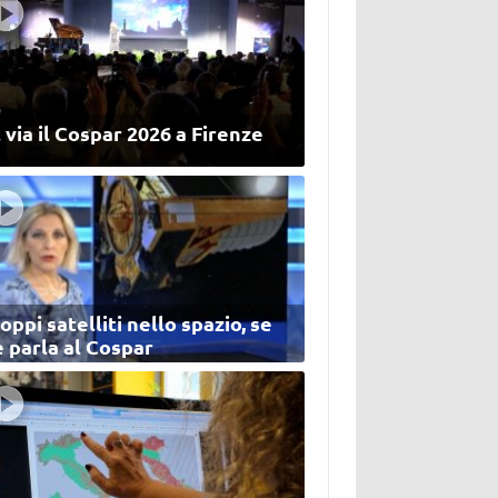
 via il Cospar 2026 a Firenze
oppi satelliti nello spazio, se
 parla al Cospar