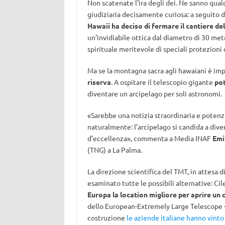
Non scatenate l’ira degli dei. Ne sanno qual
giudiziaria decisamente curiosa: a seguito 
Hawaii ha deciso di fermare il cantiere d
un’invidiabile ottica dal diametro di 30 metr
spirituale meritevole di speciali protezioni c
Ma se la montagna sacra agli hawaiani è imp
riserva
. A ospitare il telescopio gigante
pot
diventare un arcipelago per soli astronomi.
«Sarebbe una notizia straordinaria e potenz
naturalmente: l’arcipelago si candida a dive
d’eccellenza», commenta a Media INAF
Emi
(TNG) a La Palma.
La direzione scientifica del TMT, in attesa d
esaminato tutte le possibili alternative: Cil
Europa la location migliore per aprire un
dello European-Extremely Large Telescope – 
costruzione
le aziende italiane hanno vint