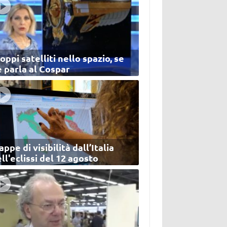
oppi satelliti nello spazio, se
 parla al Cospar
ppe di visibilità dall’Italia
ll'eclissi del 12 agosto