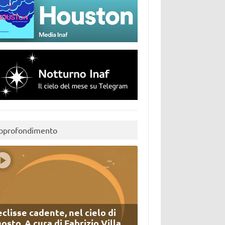
pprofondimento
eclisse cadente, nel cielo di
osto. A cura di Fabrizio Villa