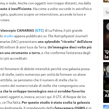
mma, e male. Anche con oggetti non troppo distanti, ma dalla
rasto è insufficiente
. Ma come a volte succede in astrofisica
S
igato, qualcuno scopre un interruttore, accende la luce e
 cose».
Telescopio CANARIAS
(
GTC
) di La Palma, il più grande
llo
studio
appena pubblicato su
The Astrophysical Journal
i
Canarias (IAC) presentano
uno splendido “ritratto” dell’alone
500 milioni di anni luce da Terra.
Un’immagine dieci volte più
‘Q
con uno strumento a terra
, e che conferma l’esistenza degli
l
ci più accreditati.
ti fenomeni di debole intensità: perché una galassia possa
o di stelle, tanto numeroso per unità da formare un alone
cettibile, se pensiamo che il numero di stelle che lo
ercento del numero totale di stelle che compongono una
a che lo sviluppo tecnologico non ci avrebbe favorito
Al
uesti oggetti e, invece, eccoci qui. Il GTC di Roque de los
 ce l’ha fatta.
Per questo studio è stata scelta la galassia
gina Andromeda. Il grandangolo della
fotocamera OSIRIS
è in