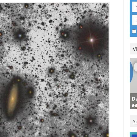
V
Da
e
S