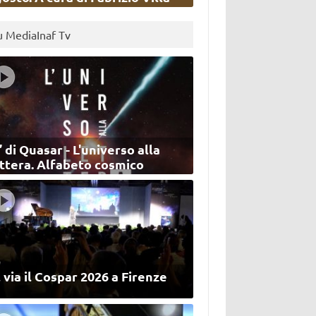
u MediaInaf Tv
’ di Quasar - L'universo alla
ettera. Alfabeto cosmico
 via il Cospar 2026 a Firenze