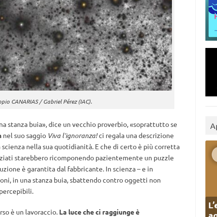
copio CANARIAS / Gabriel Pérez (IAC).
una stanza buia», dice un vecchio proverbio, «soprattutto se
A
n
nel suo saggio
Viva l’ignoranza!
ci regala una descrizione
cienza nella sua quotidianità. E che di certo è più corretta
enziati starebbero ricomponendo pazientemente un puzzle
uzione è garantita dal fabbricante. In scienza – e in
toni, in una stanza buia, sbattendo contro oggetti non
ercepibili.
L’
rso è un lavoraccio.
La luce che ci raggiunge è
ag