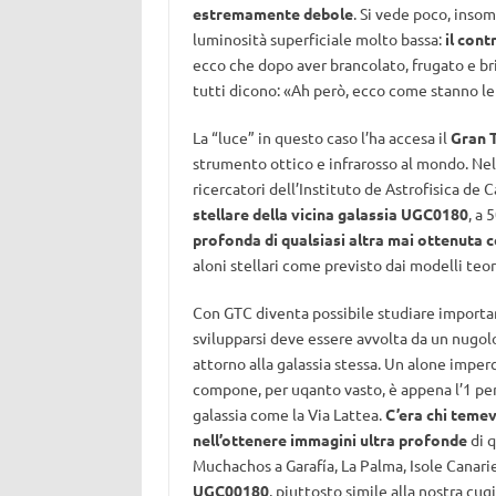
estremamente debole
. Si vede poco, inso
luminosità superficiale molto bassa:
il cont
ecco che dopo aver brancolato, frugato e br
tutti dicono: «Ah però, ecco come stanno le
La “luce” in questo caso l’ha accesa il
Gran 
strumento ottico e infrarosso al mondo. Ne
ricercatori dell’Instituto de Astrofisica de 
stellare della vicina galassia UGC0180
, a 
profonda di qualsiasi altra mai ottenuta 
aloni stellari come previsto dai modelli teori
Con GTC diventa possibile studiare importan
svilupparsi deve essere avvolta da un nugol
attorno alla galassia stessa. Un alone imper
compone, per uqanto vasto, è appena l’1 p
galassia come la Via Lattea.
C’era chi temev
nell’ottenere immagini ultra profonde
di q
Muchachos a Garafía, La Palma, Isole Canarie,
UGC00180
, piuttosto simile alla nostra cu