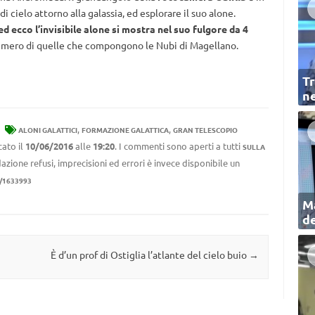
 cielo attorno alla galassia, ed esplorare il suo alone.
d ecco l’invisibile alone si mostra nel suo fulgore da 4
numero di quelle che compongono le Nubi di Magellano.
Tr
ne
,
,
ALONI GALATTICI
FORMAZIONE GALATTICA
GRAN TELESCOPIO
cato il
10/06/2016
alle
19:20
. I commenti sono aperti a tutti
SULLA
azione refusi, imprecisioni ed errori è invece disponibile un
1/1633993
Ma
de
È d’un prof di Ostiglia l’atlante del cielo buio
→