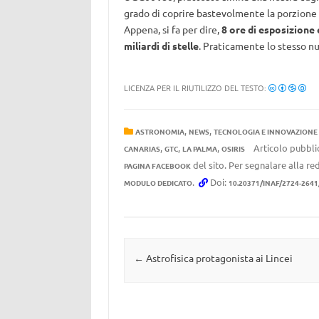
grado di coprire bastevolmente la porzione di
Appena, si fa per dire,
8 ore di esposizione e
miliardi di stelle
. Praticamente lo stesso 
LICENZA PER IL RIUTILIZZO DEL TESTO:
,
,
ASTRONOMIA
NEWS
TECNOLOGIA E INNOVAZIONE
,
,
,
Articolo pubbli
CANARIAS
GTC
LA PALMA
OSIRIS
del sito. Per segnalare alla red
PAGINA FACEBOOK
.
Doi:
MODULO DEDICATO
10.20371/INAF/2724-264
Navigazione articolo
←
Astrofisica protagonista ai Lincei