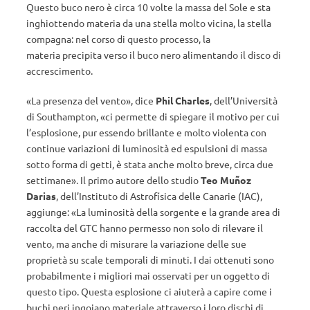
Questo buco nero è circa 10 volte la massa del Sole e sta
inghiottendo materia da una stella molto vicina, la stella
compagna: nel corso di questo processo, la
materia precipita verso il buco nero alimentando il disco di
accrescimento.
«La presenza del vento», dice
Phil Charles
, dell’Università
di Southampton, «ci permette di spiegare il motivo per cui
l’esplosione, pur essendo brillante e molto violenta con
continue variazioni di luminosità ed espulsioni di massa
sotto forma di getti, è stata anche molto breve, circa due
settimane». Il primo autore dello studio
Teo Muñoz
Darias
, dell’Instituto di Astrofísica delle Canarie (IAC),
aggiunge: «La luminosità della sorgente e la grande area di
raccolta del GTC hanno permesso non solo di rilevare il
vento, ma anche di misurare la variazione delle sue
proprietà su scale temporali di minuti. I dai ottenuti sono
probabilmente i migliori mai osservati per un oggetto di
questo tipo. Questa esplosione ci aiuterà a capire come i
buchi neri ingoiano materiale attraverso i loro dischi di