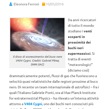
Eleonora Ferroni
10/05/2016
Da anni ricercatori
di tutto il mondo
studiano i
venti
scoperti in
prossimità dei
buchi neri
supermassicci
. Si
Il disco di accrescimento del buco nero
tratta di eventi
V404 Cygni. Crediti: Gabriel Pérez,
SMM (IAC)
“meteorologici”
(diciamo così)
drammaticamente potenti, flussi di gas che fuoriescono a
velocità quasi relativistiche dalle regioni prossime al buco
nero. Di recente un team internazionale di astrofisici – fra i
quali l’italiano Gabriele Ponti, ora al Max Planck Institute
for extraterrestrial Physics – ha rilevato un’intensa attività
attorno a
V404 Cygni
, uno dei buchi neri conosciuti più