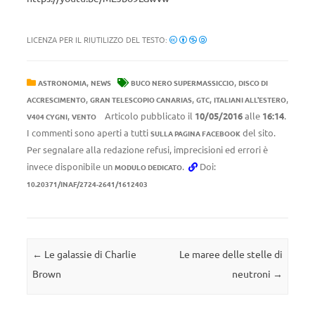
LICENZA PER IL RIUTILIZZO DEL TESTO:
,
,
ASTRONOMIA
NEWS
BUCO NERO SUPERMASSICCIO
DISCO DI
,
,
,
,
ACCRESCIMENTO
GRAN TELESCOPIO CANARIAS
GTC
ITALIANI ALL'ESTERO
,
Articolo pubblicato il
10/05/2016
alle
16:14
.
V404 CYGNI
VENTO
I commenti sono aperti a tutti
del sito.
SULLA PAGINA FACEBOOK
Per segnalare alla redazione refusi, imprecisioni ed errori è
invece disponibile un
.
Doi:
MODULO DEDICATO
10.20371/INAF/2724-2641/1612403
Navigazione articolo
←
Le galassie di Charlie
Le maree delle stelle di
Brown
neutroni
→