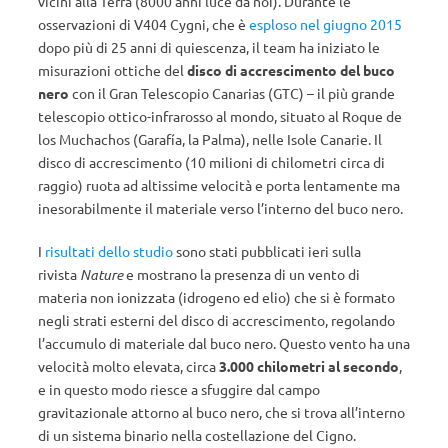
vicini alla Terra (8000 anni luce da noi). Durante le
osservazioni di V404 Cygni, che è
esploso nel giugno 2015
dopo più di 25 anni di quiescenza, il team ha iniziato le
misurazioni ottiche del
disco di accrescimento del buco
nero
con il Gran Telescopio Canarias (GTC) – il più grande
telescopio ottico-infrarosso al mondo, situato al Roque de
los Muchachos (Garafía, la Palma), nelle Isole Canarie. Il
disco di accrescimento (10 milioni di chilometri circa di
raggio) ruota ad altissime velocità e porta lentamente ma
inesorabilmente il materiale verso l’interno del buco nero.
I
risultati dello studio
sono stati pubblicati ieri sulla
rivista
Nature
e mostrano la presenza di un vento di
materia non ionizzata (idrogeno ed elio) che si è formato
negli strati esterni del disco di accrescimento, regolando
l’accumulo di materiale dal buco nero. Questo vento ha una
velocità molto elevata, circa
3.000 chilometri al secondo
,
e in questo modo riesce a sfuggire dal campo
gravitazionale attorno al buco nero, che si trova all’interno
di un sistema binario nella costellazione del Cigno.