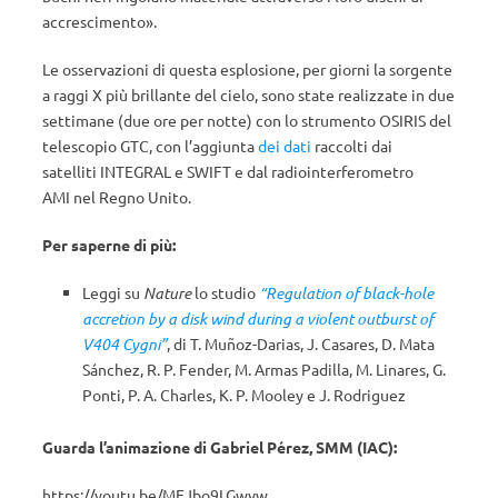
accrescimento».
Le osservazioni di questa esplosione, per giorni la sorgente
a raggi X più brillante del cielo, sono state realizzate in due
settimane (due ore per notte) con lo strumento OSIRIS del
telescopio GTC, con l’aggiunta
dei dati
raccolti dai
satelliti INTEGRAL e SWIFT e dal radiointerferometro
AMI nel Regno Unito.
Per saperne di più:
Leggi su
Nature
lo studio
“Regulation of black-hole
accretion by a disk wind during a violent outburst of
V404 Cygni”
, di T. Muñoz-Darias, J. Casares, D. Mata
Sánchez, R. P. Fender, M. Armas Padilla, M. Linares, G.
Ponti, P. A. Charles, K. P. Mooley e J. Rodriguez
Guarda l’animazione di Gabriel Pérez, SMM (IAC):
https://youtu.be/MEJbo9LGwvw