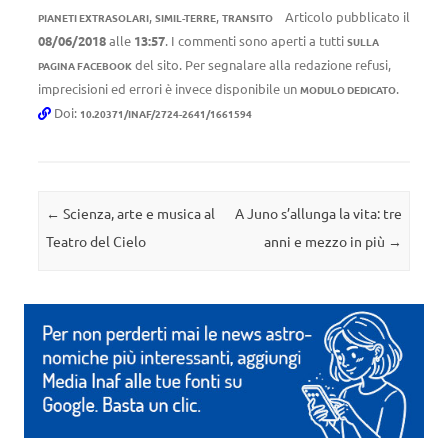
,
,
Articolo pubblicato il
PIANETI EXTRASOLARI
SIMIL-TERRE
TRANSITO
08/06/2018
alle
13:57
. I commenti sono aperti a tutti
SULLA
del sito. Per segnalare alla redazione refusi,
PAGINA FACEBOOK
imprecisioni ed errori è invece disponibile un
.
MODULO DEDICATO
Doi:
10.20371/INAF/2724-2641/1661594
Navigazione articolo
←
Scienza, arte e musica al
A Juno s’allunga la vita: tre
Teatro del Cielo
anni e mezzo in più
→