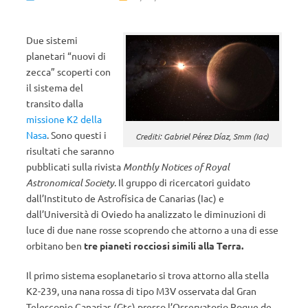
Due sistemi
planetari “nuovi di
zecca” scoperti con
il sistema del
transito dalla
missione K2 della
Nasa
. Sono questi i
Crediti: Gabriel Pérez Díaz, Smm (Iac)
risultati che saranno
pubblicati sulla rivista
Monthly Notices of Royal
Astronomical Society
. Il gruppo di ricercatori guidato
dall’Instituto de Astrofísica de Canarias (Iac) e
dall’Università di Oviedo ha analizzato le diminuzioni di
luce di due nane rosse scoprendo che attorno a una di esse
orbitano ben
tre pianeti rocciosi simili alla Terra.
Il primo sistema esoplanetario si trova attorno alla stella
K2-239, una nana rossa di tipo M3V osservata dal Gran
Telescopio Canarias (Gtc) presso l’Osservatorio Roque de