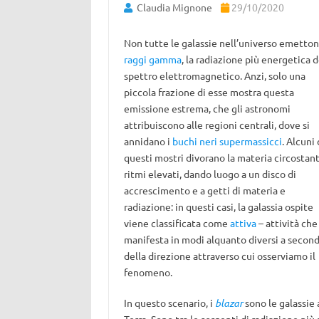
Claudia Mignone
29/10/2020
Non tutte le galassie nell’universo emetto
raggi gamma
, la radiazione più energetica d
spettro elettromagnetico. Anzi, solo una
piccola frazione di esse mostra questa
emissione estrema, che gli astronomi
attribuiscono alle regioni centrali, dove si
annidano i
buchi neri supermassicci
.
Alcuni 
questi mostri divorano la materia circostan
ritmi elevati, dando luogo a un disco di
accrescimento e a getti di materia e
radiazione: in questi casi, la galassia ospite
viene classificata come
attiva
– attività che 
manifesta in modi alquanto diversi a secon
della direzione attraverso cui osserviamo il
fenomeno.
In questo scenario, i
blazar
sono le galassie 