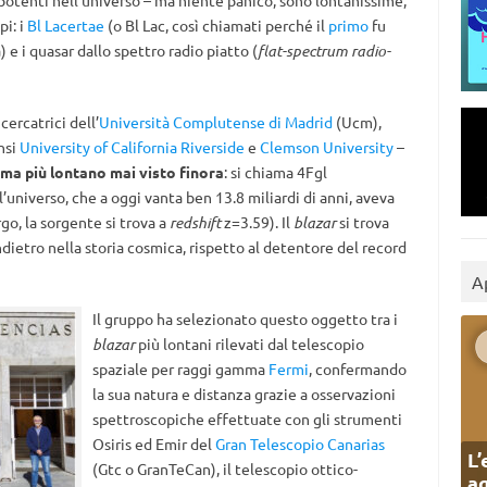
ù potenti nell’universo – ma niente panico, sono lontanissime,
pi: i
Bl Lacertae
(o Bl Lac, così chiamati perché il
primo
fu
 e i quasar dallo spettro radio piatto (
flat-spectrum radio-
cercatrici dell’
Università Complutense di Madrid
(Ucm),
nsi
University of California Riverside
e
Clemson University
–
mma più lontano mai visto finora
: si chiama 4Fgl
universo, che a oggi vanta ben 13.8 miliardi di anni, aveva
rgo, la sorgente si trova a
redshift
z=3.59). Il
blazar
si trova
indietro nella storia cosmica, rispetto al detentore del record
A
Il gruppo ha selezionato questo oggetto tra i
blazar
più lontani rilevati dal telescopio
spaziale per raggi gamma
Fermi
, confermando
la sua natura e distanza grazie a osservazioni
spettroscopiche effettuate con gli strumenti
Osiris ed Emir del
Gran Telescopio Canarias
L’
(Gtc o GranTeCan), il telescopio ottico-
ag