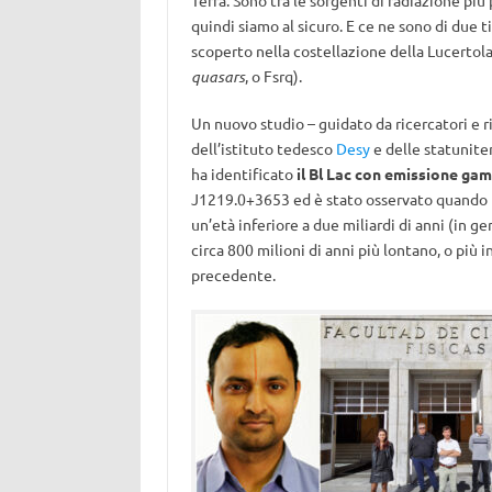
Terra. Sono tra le sorgenti di radiazione pi
quindi siamo al sicuro. E ce ne sono di due ti
scoperto nella costellazione della Lucertola)
quasars
, o Fsrq).
Un nuovo studio – guidato da ricercatori e ri
dell’istituto tedesco
Desy
e delle statunite
ha identificato
il Bl Lac con emissione ga
J1219.0+3653 ed è stato osservato quando l’
un’età inferiore a due miliardi di anni (in ge
circa 800 milioni di anni più lontano, o più 
precedente.