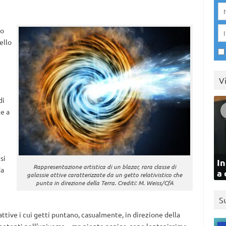
no
ello
V
di
te a
si
In
Rappresentazione artistica di un blazar, rara classe di
da
a 
galassie attive caratterizzate da un getto relativistico che
punta in direzione della Terra. Crediti: M. Weiss/CfA
S
attive i cui getti puntano, casualmente, in direzione della