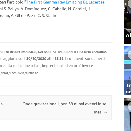
ters
l’articolo “
The First Gamma-Ray Emitting BL Lacertae
hi S. Paliya,
A. Domínguez
,
C. Cabello
,
N. Cardiel
,
J.
tmann
,
A. Gil de Paz
e
C. S. Stalin
Al
,
,
CHI NERI SUPERMASSICCI
GALASSIE ATTIVE
GRAN TELESCOPIO CANARIAS
e aggiornato il
30/10/2020
alle
15:58
. I commenti sono aperti a
re alla redazione refusi, imprecisioni ed errori è invece
1/INAF/2724-2641/1698432
Tr
ne
la
Onde gravitazionali, ben 39 nuovi eventi in sei
mesi
→