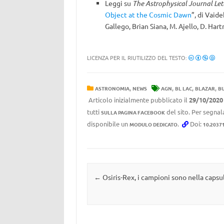
Leggi su
The Astrophysical Journal Let
Object at the Cosmic Dawn
”, di Vaide
Gallego
,
Brian Siana
,
M. Ajello
,
D. Har
LICENZA PER IL RIUTILIZZO DEL TESTO:
,
,
,
,
ASTRONOMIA
NEWS
AGN
BL LAC
BLAZAR
BU
Articolo inizialmente pubblicato il
29/10/2020
tutti
del sito. Per segnala
SULLA PAGINA FACEBOOK
disponibile un
.
Doi:
MODULO DEDICATO
10.2037
Navigazione articolo
←
Osiris-Rex, i campioni sono nella capsu