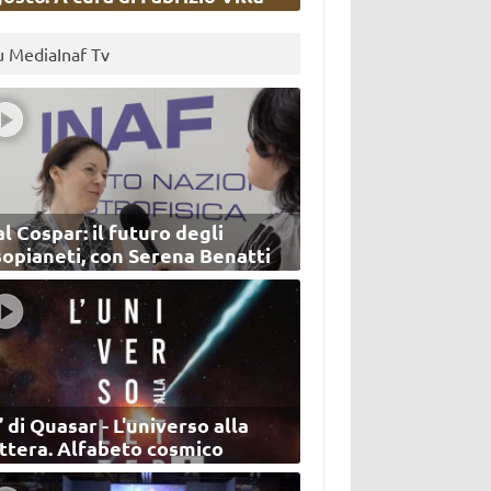
u MediaInaf Tv
l Cospar: il futuro degli
sopianeti, con Serena Benatti
’ di Quasar - L'universo alla
ettera. Alfabeto cosmico