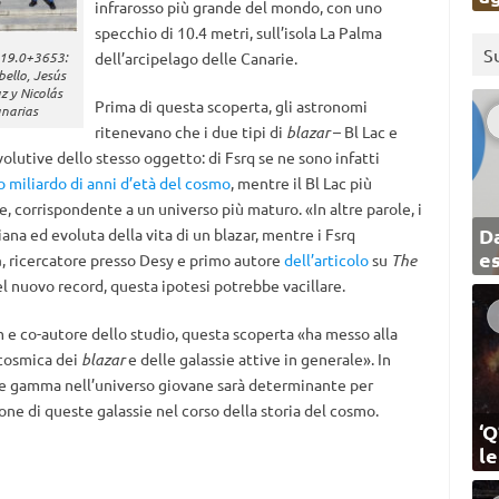
infrarosso più grande del mondo, con uno
specchio di 10.4 metri, sull’isola La Palma
S
1219.0+3653:
dell’arcipelago delle Canarie.
bello, Jesús
z y Nicolás
Prima di questa scoperta, gli astronomi
anarias
ritenevano che i due tipi di
blazar
– Bl Lac e
olutive dello stesso oggetto: di Fsrq se ne sono infatti
o miliardo di anni d’età del cosmo
, mentre il Bl Lac più
 corrispondente a un universo più maturo. «In altre parole, i
Da
ana ed evoluta della vita di un blazar, mentre i Fsrq
e
a
, ricercatore presso Desy e primo autore
dell’articolo
su
The
del nuovo record, questa ipotesi potrebbe vacillare.
m e co-autore dello studio, questa scoperta «ha messo alla
 cosmica dei
blazar
e delle galassie attive in generale». In
ione gamma nell’universo giovane sarà determinante per
one di queste galassie nel corso della storia del cosmo.
‘Q
l