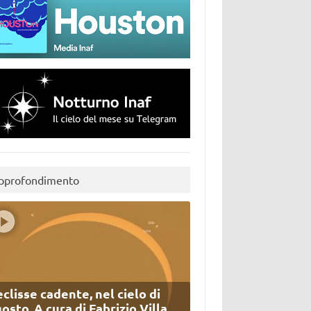
pprofondimento
eclisse cadente, nel cielo di
osto. A cura di Fabrizio Villa