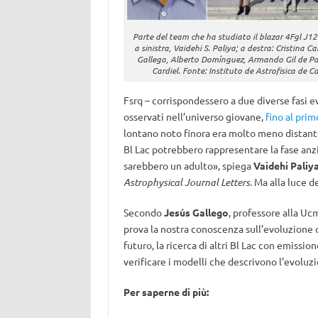
Parte del team che ha studiato il blazar 4Fgl J
a sinistra, Vaidehi S. Paliya; a destra: Cristina Ca
Gallego, Alberto Domínguez, Armando Gil de Pa
Cardiel. Fonte: Instituto de Astrofisica de C
Fsrq – corrispondessero a due diverse fasi ev
osservati nell’universo giovane,
fino al prim
lontano noto finora era molto meno distante,
Bl Lac potrebbero rappresentare la fase anzi
sarebbero un adulto», spiega
Vaidehi Paliy
Astrophysical Journal Letters
. Ma alla luce 
Secondo
Jesús Gallego
, professore alla Uc
prova la nostra conoscenza sull’evoluzione
futuro, la ricerca di altri Bl Lac con emiss
verificare i modelli che descrivono l’evoluzi
Per saperne di più: