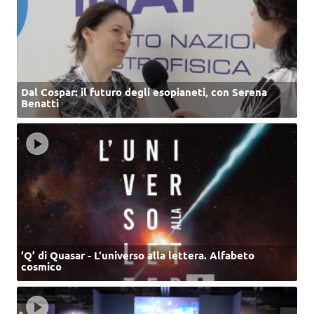
Dal Cospar: il futuro degli esopianeti, con Serena
Benatti
‘Q’ di Quasar - L'universo alla lettera. Alfabeto
cosmico