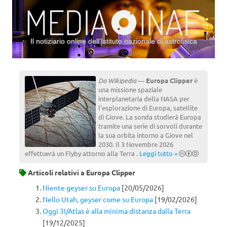
Il notiziario online dell’Istituto nazionale di astrofisica
Vai al contenuto
Da Wikipedia
—
Europa Clipper
è
una missione spaziale
interplanetaria della NASA per
l'esplorazione di Europa, satellite
di Giove. La sonda studierà Europa
tramite una serie di sorvoli durante
la sua orbita intorno a Giove nel
2030. Il 3 Novembre 2026
effettuerà un Flyby attorno alla Terra .
Leggi tutto »
Articoli relativi a
Europa Clipper
Niente geyser su Europa
[20/05/2026]
Nello Utah, geyser come su Europa
[19/02/2026]
Oggi 3I/Atlas è alla minima distanza dalla Terra
[19/12/2025]