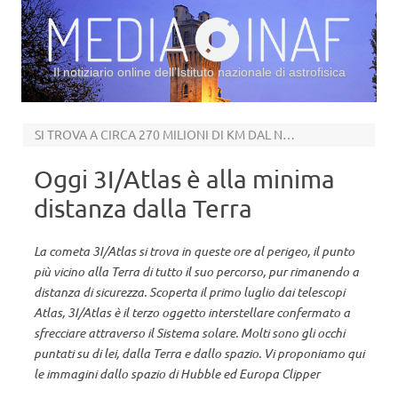
Il notiziario online dell’Istituto nazionale di astrofisica
Vai al contenuto
SI TROVA A CIRCA 270 MILIONI DI KM DAL NOSTRO PIANETA
Oggi 3I/Atlas è alla minima
distanza dalla Terra
La cometa 3I/Atlas si trova in queste ore al perigeo, il punto
più vicino alla Terra di tutto il suo percorso, pur rimanendo a
distanza di sicurezza. Scoperta il primo luglio dai telescopi
Atlas, 3I/Atlas è il terzo oggetto interstellare confermato a
sfrecciare attraverso il Sistema solare. Molti sono gli occhi
puntati su di lei, dalla Terra e dallo spazio. Vi proponiamo qui
le immagini dallo spazio di Hubble ed Europa Clipper