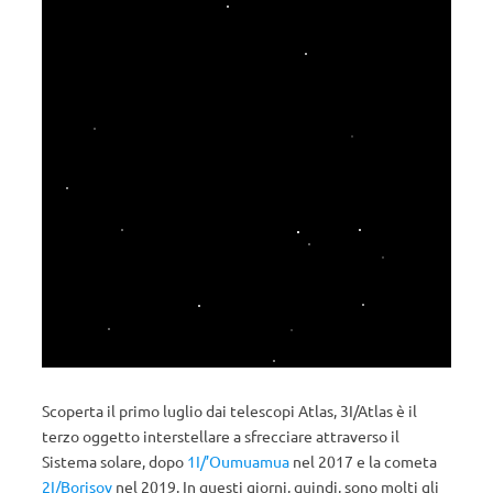
Scoperta il primo luglio dai telescopi Atlas, 3I/Atlas è il
terzo oggetto interstellare a sfrecciare attraverso il
Sistema solare, dopo
1I/’Oumuamua
nel 2017 e la cometa
2I/Borisov
nel 2019. In questi giorni, quindi, sono molti gli