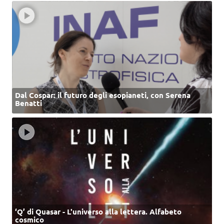
Dal Cospar: il futuro degli esopianeti, con Serena
Benatti
‘Q’ di Quasar - L'universo alla lettera. Alfabeto
cosmico