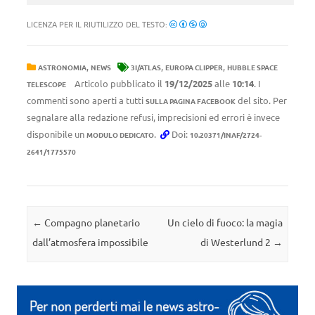
LICENZA PER IL RIUTILIZZO DEL TESTO:
,
,
,
ASTRONOMIA
NEWS
3I/ATLAS
EUROPA CLIPPER
HUBBLE SPACE
Articolo pubblicato il
19/12/2025
alle
10:14
. I
TELESCOPE
commenti sono aperti a tutti
del sito. Per
SULLA PAGINA FACEBOOK
segnalare alla redazione refusi, imprecisioni ed errori è invece
disponibile un
.
Doi:
MODULO DEDICATO
10.20371/INAF/2724-
2641/1775570
Navigazione articolo
←
Compagno planetario
Un cielo di fuoco: la magia
dall’atmosfera impossibile
di Westerlund 2
→