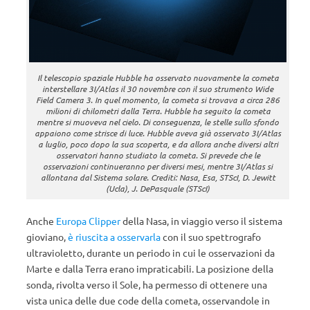
Il telescopio spaziale Hubble ha osservato nuovamente la cometa
interstellare 3I/Atlas il 30 novembre con il suo strumento Wide
Field Camera 3. In quel momento, la cometa si trovava a circa 286
milioni di chilometri dalla Terra. Hubble ha seguito la cometa
mentre si muoveva nel cielo. Di conseguenza, le stelle sullo sfondo
appaiono come strisce di luce. Hubble aveva già osservato 3I/Atlas
a luglio, poco dopo la sua scoperta, e da allora anche diversi altri
osservatori hanno studiato la cometa. Si prevede che le
osservazioni continueranno per diversi mesi, mentre 3I/Atlas si
allontana dal Sistema solare. Crediti: Nasa, Esa, STScI, D. Jewitt
(Ucla), J. DePasquale (STScI)
Anche
Europa Clipper
della Nasa, in viaggio verso il sistema
gioviano,
è riuscita a osservarla
con il suo spettrografo
ultravioletto, durante un periodo in cui le osservazioni da
Marte e dalla Terra erano impraticabili. La posizione della
sonda, rivolta verso il Sole, ha permesso di ottenere una
vista unica delle due code della cometa, osservandole in