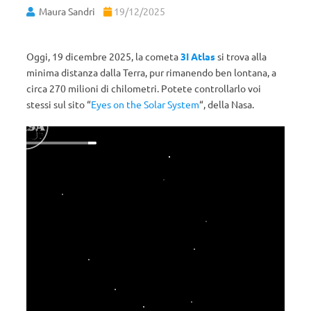
Maura Sandri
19/12/2025
Oggi, 19 dicembre 2025, la cometa
3I Atlas
si trova alla
minima distanza dalla Terra, pur rimanendo ben lontana, a
circa 270 milioni di chilometri. Potete controllarlo voi
stessi sul sito “
Eyes on the Solar System
“, della Nasa.