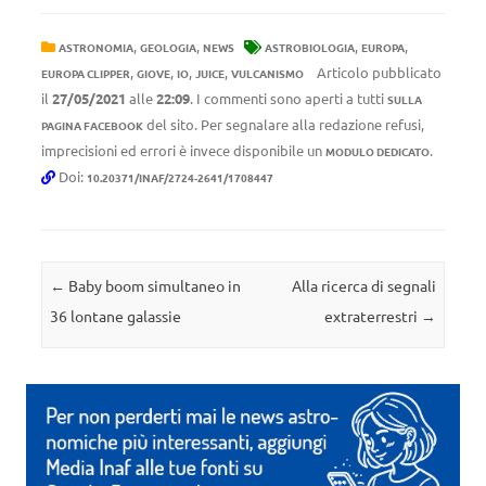
,
,
,
,
ASTRONOMIA
GEOLOGIA
NEWS
ASTROBIOLOGIA
EUROPA
,
,
,
,
Articolo pubblicato
EUROPA CLIPPER
GIOVE
IO
JUICE
VULCANISMO
il
27/05/2021
alle
22:09
. I commenti sono aperti a tutti
SULLA
del sito. Per segnalare alla redazione refusi,
PAGINA FACEBOOK
imprecisioni ed errori è invece disponibile un
.
MODULO DEDICATO
Doi:
10.20371/INAF/2724-2641/1708447
Navigazione articolo
←
Baby boom simultaneo in
Alla ricerca di segnali
36 lontane galassie
extraterrestri
→