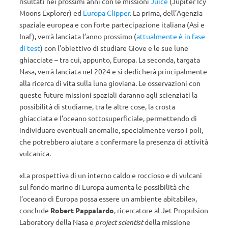
risultati nei prossimi anni con le missioni
Juice
(Jupiter Icy
Moons Explorer) ed
Europa Clipper
. La prima, dell’Agenzia
spaziale europea e con forte partecipazione italiana (Asi e
Inaf), verrà lanciata l’anno prossimo (
attualmente è in fase
di test
) con l’obiettivo di studiare Giove e le sue lune
ghiacciate – tra cui, appunto, Europa. La seconda, targata
Nasa, verrà lanciata nel 2024 e si dedicherà principalmente
alla ricerca di vita sulla luna gioviana.
Le osservazioni con
queste future missioni spaziali daranno agli scienziati la
possibilità di studiarne, tra le altre cose, la crosta
ghiacciata e l’oceano sottosuperficiale, permettendo di
individuare eventuali anomalie, specialmente verso i poli,
che potrebbero aiutare a confermare la presenza di attività
vulcanica.
«La prospettiva di un interno caldo e roccioso e di vulcani
sul fondo marino di Europa aumenta le possibilità che
l’oceano di Europa possa essere un ambiente abitabile»,
conclude
Robert Pappalardo
, ricercatore al Jet Propulsion
Laboratory della Nasa e
project scientist
della missione