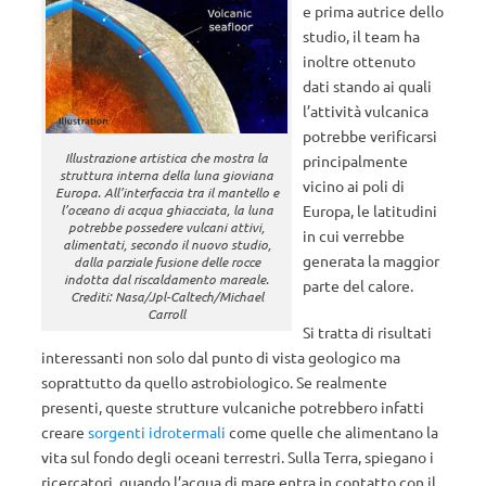
e prima autrice dello
studio, il team ha
inoltre ottenuto
dati stando ai quali
l’attività vulcanica
potrebbe verificarsi
Illustrazione artistica che mostra la
principalmente
struttura interna della luna gioviana
vicino ai poli di
Europa. All’interfaccia tra il mantello e
Europa, le latitudini
l’oceano di acqua ghiacciata, la luna
potrebbe possedere vulcani attivi,
in cui verrebbe
alimentati, secondo il nuovo studio,
generata la maggior
dalla parziale fusione delle rocce
indotta dal riscaldamento mareale.
parte del calore.
Crediti: Nasa/Jpl-Caltech/Michael
Carroll
Si tratta di risultati
interessanti non solo dal punto di vista geologico ma
soprattutto da quello astrobiologico. Se realmente
presenti, queste strutture vulcaniche potrebbero infatti
creare
sorgenti idrotermali
come quelle che alimentano la
vita sul fondo degli oceani terrestri. Sulla Terra, spiegano i
ricercatori, quando l’acqua di mare entra in contatto con il