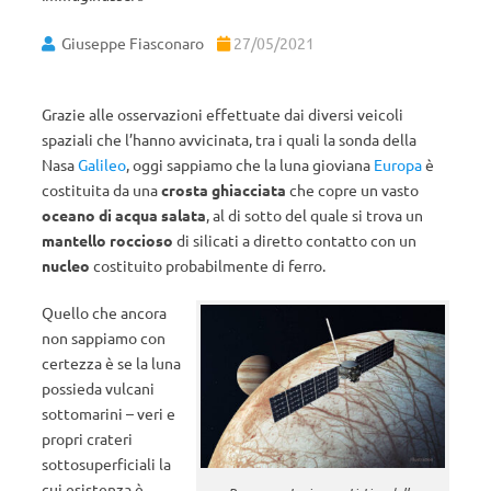
Giuseppe Fiasconaro
27/05/2021
Grazie alle osservazioni effettuate dai diversi veicoli
spaziali che l’hanno avvicinata, tra i quali la sonda della
Nasa
Galileo
, oggi sappiamo che la luna gioviana
Europa
è
costituita da una
crosta ghiacciata
che copre un vasto
oceano di acqua salata
, al di sotto del quale si trova un
mantello roccioso
di silicati a diretto contatto con un
nucleo
costituito probabilmente di ferro.
Quello che ancora
non sappiamo con
certezza è se la luna
possieda vulcani
sottomarini – veri e
propri crateri
sottosuperficiali la
cui esistenza è