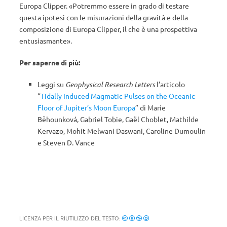
Europa Clipper. «Potremmo essere in grado di testare
questa ipotesi con le misurazioni della gravità e della
composizione di Europa Clipper, il che è una prospettiva
entusiasmante».
Per saperne di più:
Leggi su
Geophysical Research Letters
l’articolo
“
Tidally Induced Magmatic Pulses on the Oceanic
Floor of Jupiter’s Moon Europa
” di
Marie
Běhounková
,
Gabriel Tobie
,
Gaël Choblet
,
Mathilde
Kervazo
,
Mohit Melwani Daswani
,
Caroline Dumoulin
e
Steven D. Vance
LICENZA PER IL RIUTILIZZO DEL TESTO: