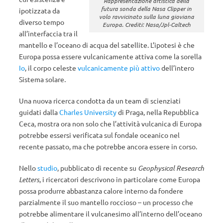
Rappresentazione artistica della
futura sonda della Nasa Clipper in
ipotizzata da
volo ravvicinato sulla luna gioviana
diverso tempo
Europa. Crediti: Nasa/Jpl-Caltech
all’interfaccia tra il
mantello e l’oceano di acqua del satellite. L’ipotesi è che
Europa possa essere vulcanicamente attiva come la sorella
Io
, il corpo celeste
vulcanicamente più attivo
dell’intero
Sistema solare
.
Una nuova ricerca condotta da un team di scienziati
guidati dalla
Charles University
di Praga, nella Repubblica
Ceca, mostra ora non solo che l’attività vulcanica di Europa
potrebbe essersi verificata sul fondale oceanico nel
recente passato, ma che potrebbe ancora essere in corso.
Nello
studio
, pubblicato di recente su
Geophysical Research
Letters
, i ricercatori descrivono in particolare come Europa
possa produrre abbastanza calore interno da fondere
parzialmente il suo mantello roccioso – un processo che
potrebbe alimentare il vulcanesimo all’interno dell’oceano