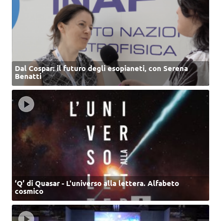
Dal Cospar: il futuro degli esopianeti, con Serena
Benatti
‘Q’ di Quasar - L'universo alla lettera. Alfabeto
cosmico