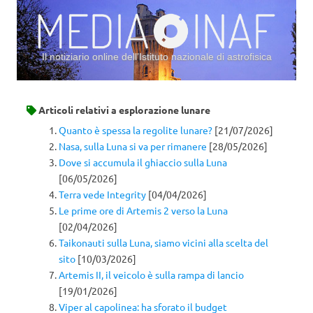
Il notiziario online dell’Istituto nazionale di astrofisica
Vai al contenuto
Articoli relativi a
esplorazione lunare
Quanto è spessa la regolite lunare?
[21/07/2026]
Nasa, sulla Luna si va per rimanere
[28/05/2026]
Dove si accumula il ghiaccio sulla Luna
[06/05/2026]
Terra vede Integrity
[04/04/2026]
Le prime ore di Artemis 2 verso la Luna
[02/04/2026]
Taikonauti sulla Luna, siamo vicini alla scelta del
sito
[10/03/2026]
Artemis II, il veicolo è sulla rampa di lancio
[19/01/2026]
Viper al capolinea: ha sforato il budget