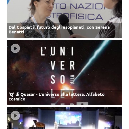
Dal Cospar: il futuro degli esopianeti, con Serena
Benatti
‘Q’ di Quasar - L'universo alla lettera. Alfabeto
cosmico