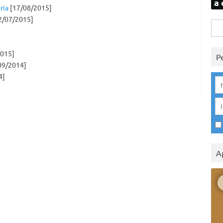
a 
ria
[17/08/2015]
2/07/2015]
Rice
per:
015]
P
09/2014]
4]
A