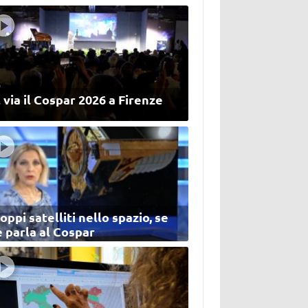
 via il Cospar 2026 a Firenze
oppi satelliti nello spazio, se
 parla al Cospar