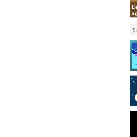
L’
ag
S