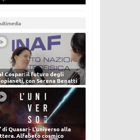
ultimedia
l Cospar: il futuro degli
sopianeti, con Serena Benatti
’ di Quasar - L'universo alla
ettera. Alfabeto cosmico