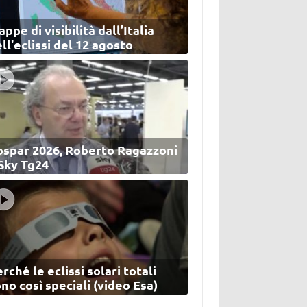
ppe di visibilità dall’Italia
ll'eclissi del 12 agosto
ospar 2026, Roberto Ragazzoni
 Sky Tg24
rché le eclissi solari totali
no così speciali (video Esa)