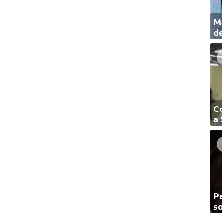
Ma
de
C
a
Pe
so