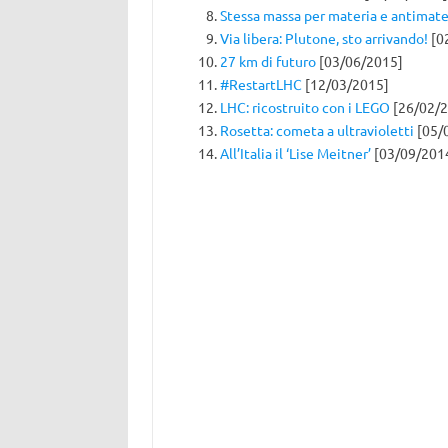
Stessa massa per materia e antimate
Via libera: Plutone, sto arrivando!
[0
27 km di futuro
[03/06/2015]
#RestartLHC
[12/03/2015]
LHC: ricostruito con i LEGO
[26/02/2
Rosetta: cometa a ultravioletti
[05/
All’Italia il ‘Lise Meitner’
[03/09/201