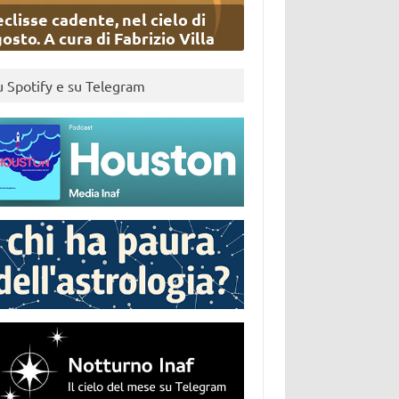
eclisse cadente, nel cielo di
osto. A cura di Fabrizio Villa
u Spotify e su Telegram