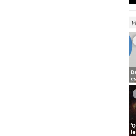
M
Da
e
‘Q
l