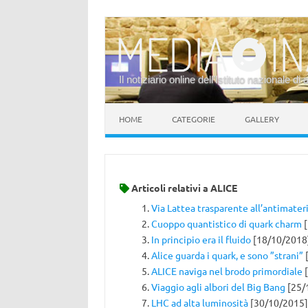
Il notiziario online dell’Istituto nazionale di 
Vai al contenuto
HOME
CATEGORIE
GALLERY
Articoli relativi a
ALICE
Via Lattea trasparente all’antimater
Cuoppo quantistico di quark charm
[
In principio era il fluido
[18/10/2018
Alice guarda i quark, e sono ”strani”
[
ALICE naviga nel brodo primordiale
[
Viaggio agli albori del Big Bang
[25/
LHC ad alta luminosità
[30/10/2015]