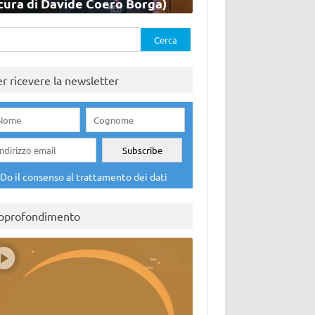
cura di Davide Coero Borga)
rca
er ricevere la newsletter
Do il consenso al trattamento dei dati
pprofondimento