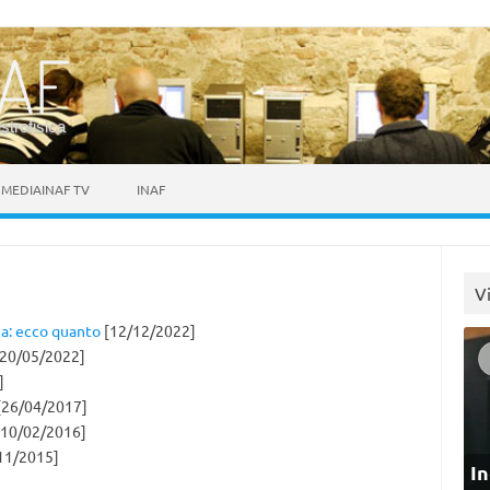
astrofisica
MEDIAINAF TV
INAF
V
ia: ecco quanto
[12/12/2022]
20/05/2022]
]
26/04/2017]
10/02/2016]
11/2015]
In