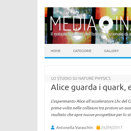
Il notiziario online dell’Istituto nazionale di 
Vai al contenuto
HOME
CATEGORIE
GALLERY
LO STUDIO SU NATURE PHYSICS
Alice guarda i quark, 
L’esperimento Alice all’acceleratore Lhc del C
prima volta nelle collisioni tra protoni un au
risultato che apre nuove prospettive per lo s
Antonella Varaschin
26/04/2017