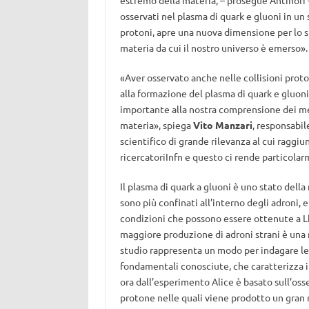
estremo della materia, – prosegue Antinori –
osservati nel plasma di quark e gluoni in un
protoni, apre una nuova dimensione per lo s
materia da cui il nostro universo è emerso».
«Aver osservato anche nelle collisioni pro
alla formazione del plasma di quark e gluoni
importante alla nostra comprensione dei mec
materia», spiega
Vito Manzari
, responsabil
scientifico di grande rilevanza al cui ragg
ricercatoriInfn e questo ci rende particolar
Il plasma di quark a gluoni è uno stato della 
sono più confinati all’interno degli adroni, 
condizioni che possono essere ottenute a Lh
maggiore produzione di adroni strani è una m
studio rappresenta un modo per indagare le 
fondamentali conosciute, che caratterizza i l
ora dall’esperimento Alice è basato sull’osse
protone nelle quali viene prodotto un gran n