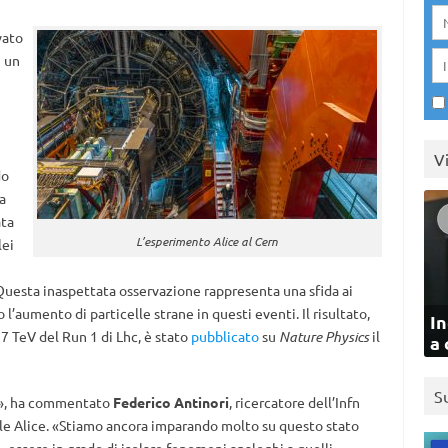
vato
i un
V
do
a
ata
L’esperimento Alice al Cern
lei
. Questa inaspettata osservazione rappresenta una sfida ai
l’aumento di particelle strane in questi eventi. Il risultato,
In
 7 TeV del Run 1 di Lhc, è stato
pubblicato
su
Nature Physics
il
a 
S
a», ha commentato
Federico Antinori
, ricercatore dell’Infn
ale Alice. «Stiamo ancora imparando molto su questo stato