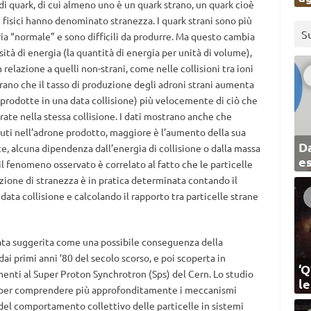
 quark, di cui almeno uno è un quark strano, un quark cioè
 fisici hanno denominato stranezza. I quark strani sono più
S
a “normale” e sono difficili da produrre. Ma questo cambia
tà di energia (la quantità di energia per unità di volume),
n relazione a quelli non-strani, come nelle collisioni tra ioni
strano che il tasso di produzione degli adroni strani aumenta
e prodotte in una data collisione) più velocemente di ciò che
rate nella stessa collisione. I dati mostrano anche che
uti nell’adrone prodotto, maggiore è l’aumento della sua
Da
ce, alcuna dipendenza dall’energia di collisione o dalla massa
e
l fenomeno osservato è correlato al fatto che le particelle
ione di stranezza è in pratica determinata contando il
ata collisione e calcolando il rapporto tra particelle strane
ata suggerita come una possibile conseguenza della
ai primi anni ’80 del secolo scorso, e poi scoperta in
‘Q
imenti al Super Proton Synchrotron (Sps) del Cern. Lo studio
l
ave per comprendere più approfonditamente i meccanismi
 del comportamento collettivo delle particelle in sistemi