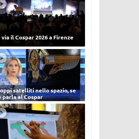
 via il Cospar 2026 a Firenze
oppi satelliti nello spazio, se
 parla al Cospar