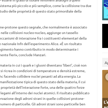
 essere in grado di isolare fenomeni analoghi a quelli
 sistema più piccolo e più semplice, come la collisione tra due
tudio delle proprietà di questo stato primordiale della
tone-protone questo segnale, che normalmente è associato
 nelle collisioni nucleo-nucleo, aggiunge un tassello
canismi di interazione fra i costituenti elementari della
e nazionale Infn dell’esperimento Alice. «È un risultato
iungimento hanno contribuito in modo determinante i
mente fieri», conclude Manzari.
A
materia in cui i quark e i gluoni diventano ‘liberi’, cioè non
e si ricrea in condizioni di temperature e densità estreme,
c facendo collidere nuclei pesanti ad alta energia. La
anifestazione tipica di questo stato della materia, il cui
proprietà dell’interazione forte, una delle quattro forze
egami all’interno dei nuclei atomici. Il risultato pubblicato
rvazione degli adroni strani in quelle collisioni protone-
L’
umero di particelle. Gli adroni strani sono particelle ben
ag