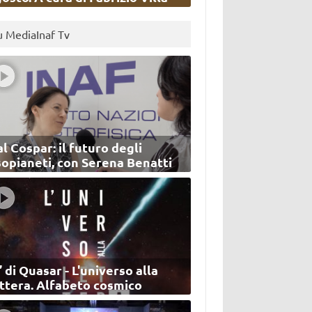
u MediaInaf Tv
l Cospar: il futuro degli
sopianeti, con Serena Benatti
’ di Quasar - L'universo alla
ettera. Alfabeto cosmico