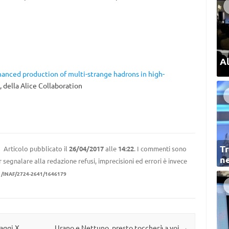
Al
anced production of multi-strange hadrons in high-
, della Alice Collaboration
Tr
Articolo pubblicato il
26/04/2017
alle
14:22
. I commenti sono
ne
r segnalare alla redazione refusi, imprecisioni ed errori è invece
1/INAF/2724-2641/1646179
raggi X
Urano e Nettuno, presto toccherà a voi
→