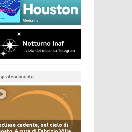
pprofondimento
eclisse cadente, nel cielo di
osto. A cura di Fabrizio Villa