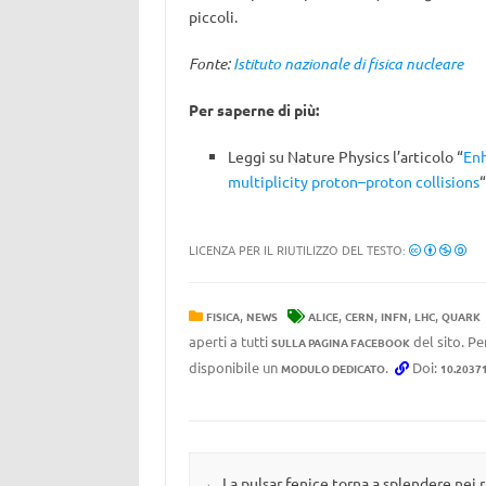
piccoli.
Fonte:
Istituto nazionale di fisica nucleare
Per saperne di più:
Leggi su Nature Physics l’articolo “
Enh
multiplicity proton–proton collisions
“
LICENZA PER IL RIUTILIZZO DEL TESTO:
,
,
,
,
,
FISICA
NEWS
ALICE
CERN
INFN
LHC
QUARK
aperti a tutti
del sito. Pe
SULLA PAGINA FACEBOOK
disponibile un
.
Doi:
MODULO DEDICATO
10.2037
Navigazione articolo
←
La pulsar fenice torna a splendere nei 