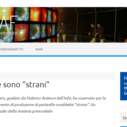
astrofisica
MEDIAINAF TV
INAF
e sono ”strani”
ern, guidato da Federico Antinori dell’Infn, ha osservato per la
mento di produzione di particelle cosiddette ”strane”. Un
tudio della materia primordiale
Is