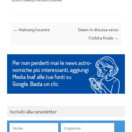
10.20371/INAF/2724-2641/1026944
Navigazione articolo
←
Mattang lucente
Dawn in discesa verso
l’orbita finale
→
Iscriviti alla newsletter