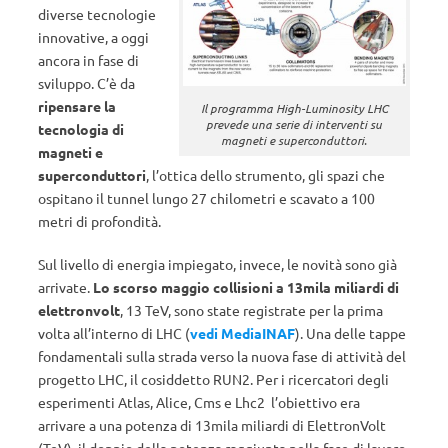
diverse tecnologie
innovative, a oggi
ancora in fase di
sviluppo. C’è da
ripensare la
Il programma High-Luminosity LHC
prevede una serie di interventi su
tecnologia di
magneti e superconduttori.
magneti e
superconduttori
, l’ottica dello strumento, gli spazi che
ospitano il tunnel lungo 27 chilometri e scavato a 100
metri di profondità.
Sul livello di energia impiegato, invece, le novità sono già
arrivate.
Lo scorso maggio collisioni a 13mila miliardi di
elettronvolt
, 13 TeV, sono state registrate per la prima
volta all’interno di LHC (
vedi MediaINAF
). Una delle tappe
fondamentali sulla strada verso la nuova fase di attività del
progetto LHC, il cosiddetto RUN2. Per i ricercatori degli
esperimenti Atlas, Alice, Cms e Lhc2 l’obiettivo era
arrivare a una potenza di 13mila miliardi di ElettronVolt