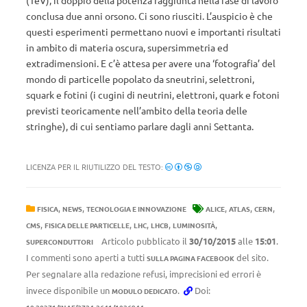
(TeV), il doppio della potenza raggiunta nella fase di lavoro
conclusa due anni orsono. Ci sono riusciti. L’auspicio è che
questi esperimenti permettano nuovi e importanti risultati
in ambito di materia oscura, supersimmetria ed
extradimensioni. E c’è attesa per avere una ‘fotografia’ del
mondo di particelle popolato da sneutrini, selettroni,
squark e fotini (i cugini di neutrini, elettroni, quark e fotoni
previsti teoricamente nell’ambito della teoria delle
stringhe), di cui sentiamo parlare dagli anni Settanta.
LICENZA PER IL RIUTILIZZO DEL TESTO:
,
,
,
,
,
FISICA
NEWS
TECNOLOGIA E INNOVAZIONE
ALICE
ATLAS
CERN
,
,
,
,
,
CMS
FISICA DELLE PARTICELLE
LHC
LHCB
LUMINOSITÀ
Articolo pubblicato il
30/10/2015
alle
15:01
.
SUPERCONDUTTORI
I commenti sono aperti a tutti
del sito.
SULLA PAGINA FACEBOOK
Per segnalare alla redazione refusi, imprecisioni ed errori è
invece disponibile un
.
Doi:
MODULO DEDICATO