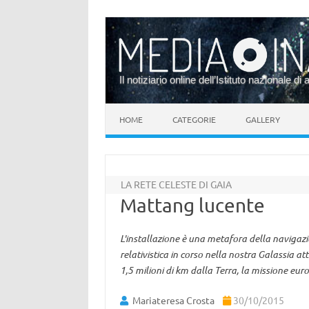
Il notiziario online dell’Istituto nazionale di 
Vai al contenuto
HOME
CATEGORIE
GALLERY
LA RETE CELESTE DI GAIA
Mattang lucente
L'installazione è una metafora della navigaz
relativistica in corso nella nostra Galassia at
1,5 milioni di km dalla Terra, la missione eu
Mariateresa Crosta
30/10/2015