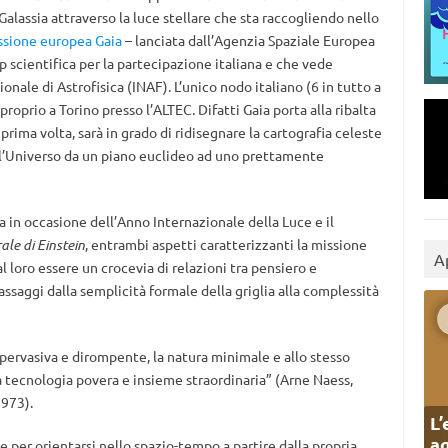
Galassia attraverso la luce stellare che sta raccogliendo nello
ssione europea Gaia
– lanciata dall’Agenzia Spaziale Europea
p scientifica per la partecipazione italiana e che vede
onale di Astrofisica (INAF). L’unico nodo italiano (6 in tutto a
 proprio a Torino presso l’ALTEC. Difatti Gaia porta alla ribalta
a prima volta, sarà in grado di ridisegnare la cartografia celeste
ell’Universo da un piano euclideo ad uno prettamente
in occasione dell’Anno Internazionale della Luce e il
ale di Einstein
, entrambi aspetti caratterizzanti la missione
A
al loro essere un crocevia di relazioni tra pensiero e
passaggi dalla semplicità formale della griglia alla complessità
pervasiva e dirompente, la natura minimale e allo stesso
tecnologia povera e insieme straordinaria” (Arne Naess,
1973).
L’
ag
 per orientarsi nello spazio-tempo a partire dalla propria