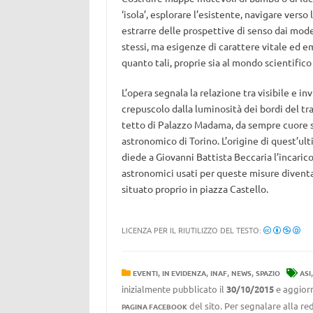
‘isola’, esplorare l’esistente, navigare verso
estrarre delle prospettive di senso dai model
stessi, ma esigenze di carattere vitale ed 
quanto tali, proprie sia al mondo scientifico 
L’opera segnala la relazione tra visibile e in
crepuscolo dalla luminosità dei bordi del tra
tetto di Palazzo Madama, da sempre cuore sto
astronomico di Torino. L’origine di quest’ult
diede a Giovanni Battista Beccaria l’incarico
astronomici usati per queste misure diventa
situato proprio in piazza Castello.
LICENZA PER IL RIUTILIZZO DEL TESTO:
,
,
,
,
EVENTI
IN EVIDENZA
INAF
NEWS
SPAZIO
ASI
inizialmente pubblicato il
30/10/2015
e aggiorn
del sito. Per segnalare alla red
PAGINA FACEBOOK