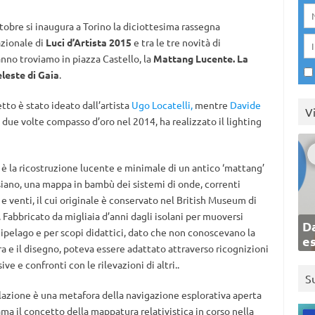
ttobre si inaugura a Torino la diciottesima rassegna
zionale di
Luci d’Artista 2015
e tra le tre novità di
nno troviamo in piazza Castello, la
Mattang Lucente. La
leste di Gaia
.
etto è stato ideato dall’artista
Ugo Locatelli,
mentre
Davide
V
, due volte compasso d’oro nel 2014, ha realizzato il lighting
 è la ricostruzione lucente e minimale di un antico ‘mattang’
iano, una mappa in bambù dei sistemi di onde, correnti
e venti, il cui originale è conservato nel British Museum di
 Fabbricato da migliaia d’anni dagli isolani per muoversi
Da
cipelago e per scopi didattici, dato che non conoscevano la
e
ra e il disegno, poteva essere adattato attraverso ricognizioni
ive e confronti con le rilevazioni di altri..
S
llazione è una metafora della navigazione esplorativa aperta
ama il concetto della mappatura relativistica in corso nella