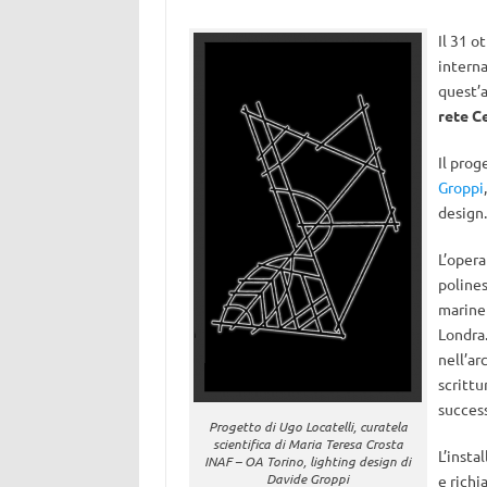
Il 31 o
interna
quest’a
rete Ce
Il prog
Groppi
design.
L’opera
polines
marine 
Londra.
nell’ar
scrittu
success
Progetto di Ugo Locatelli, curatela
scientifica di Maria Teresa Crosta
L’insta
INAF – OA Torino, lighting design di
Davide Groppi
e richi