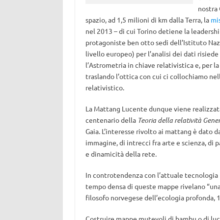
nostra 
spazio, ad 1,5 milioni di km dalla Terra, la
mi
nel 2013 – di cui Torino detiene la leadershi
protagoniste ben otto sedi dell’Istituto Nazi
livello europeo) per l’analisi dei dati risiede
l’Astrometria in chiave relativistica e, per l
traslando l’ottica con cui ci collochiamo n
relativistico.
La Mattang Lucente dunque viene realizzata 
centenario della
Teoria della relatività Gener
Gaia. L’interesse rivolto ai mattang è dato d
immagine, di intrecci fra arte e scienza, di 
e dinamicità della rete.
In controtendenza con l’attuale tecnologia 
tempo densa di queste mappe rivelano “una 
filosofo norvegese dell’ecologia profonda, 
Costruire mappe mutevoli di bambu o di luce