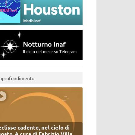
pprofondimento
eclisse cadente, nel cielo di
osto. A cura di Fabrizio Villa