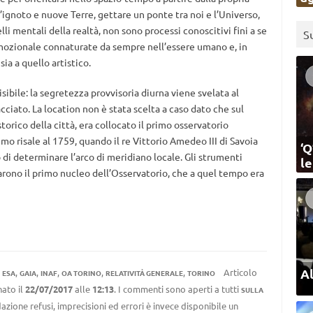
 l’ignoto e nuove Terre, gettare un ponte tra noi e l’Universo,
li mentali della realtà, non sono processi conoscitivi fini a se
S
emozionale connaturate da sempre nell’essere umano e, in
sia a quello artistico.
visibile: la segretezza provvisoria diurna viene svelata al
cciato. La location non è stata scelta a caso dato che sul
rico della città, era collocato il primo osservatorio
imo risale al 1759, quando il re Vittorio Amedeo III di Savoia
‘Q
 di determinare l’arco di meridiano locale. Gli strumenti
l
rono il primo nucleo dell’Osservatorio, che a quel tempo era
Al
,
,
,
,
,
,
Articolo
ESA
GAIA
INAF
OA TORINO
RELATIVITÀ GENERALE
TORINO
ato il
22/07/2017
alle
12:13
. I commenti sono aperti a tutti
SULLA
azione refusi, imprecisioni ed errori è invece disponibile un