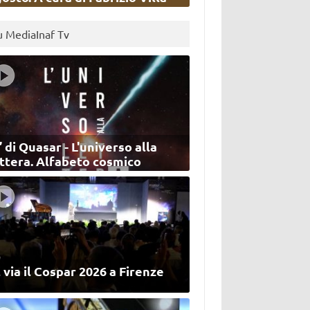
u MediaInaf Tv
’ di Quasar - L'universo alla
ettera. Alfabeto cosmico
 via il Cospar 2026 a Firenze