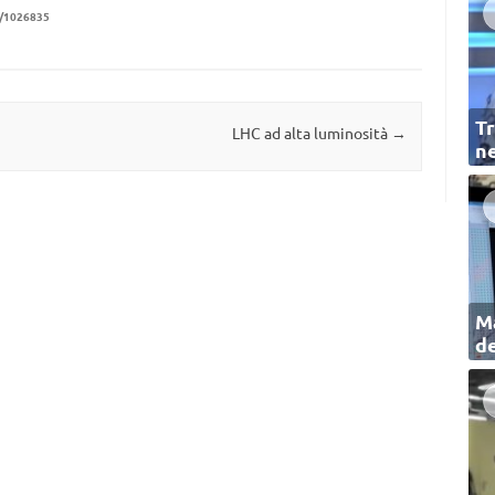
1/1026835
Tr
LHC ad alta luminosità
→
ne
Ma
de