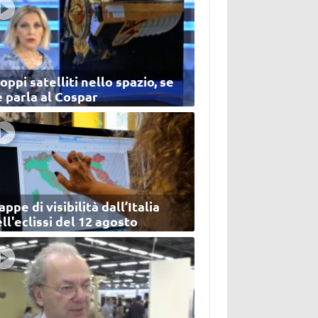
oppi satelliti nello spazio, se
 parla al Cospar
ppe di visibilità dall’Italia
ll'eclissi del 12 agosto