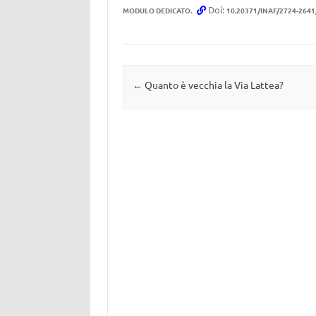
.
Doi:
MODULO DEDICATO
10.20371/INAF/2724-264
Navigazione articolo
←
Quanto è vecchia la Via Lattea?