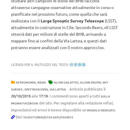
studiare altri campioni di stelle del BHB raccolte
attraverso campagne osservative attualmente in corso o
pianificate nel prossimo futuro, come quella che sarà
realizzata con il
Large Synoptic Survey Telescope
(LSST),
attualmente in costruzione in Cile. Secondo Beers,
«
Il LSST
otterrà dati per milioni di stelle del BHB, arrivando a
mappare fino ai confini della Via Lattea, e questi dati
potranno essere analizzati con il nostro approccio
»
.
LICENZA PER IL RIUTILIZZO DEL TESTO:
,
,
ASTRONOMIA
NEWS
ALONI GALATTICI
SLOAN DIGITAL SKY
,
,
Articolo pubblicato il
SURVEY
SPETTROSCOPIA
VIA LATTEA
29/10/2015
alle
17:19
. I commenti sono aperti a tutti
SULLA
del sito. Per segnalare alla redazione refusi,
PAGINA FACEBOOK
imprecisioni ed errori è invece disponibile un
.
MODULO DEDICATO
Doi:
10.20371/INAF/2724-2641/1024812