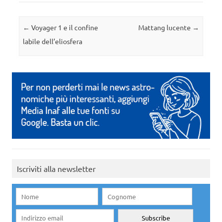
Navigazione articolo
←
Voyager 1 e il confine
Mattang lucente
→
labile dell’eliosfera
Iscriviti alla newsletter