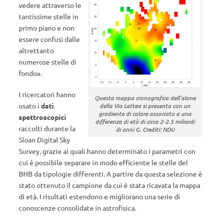
vedere attraverso le
tantissime stelle in
primo piano e non
essere confusi dalle
altrettanto
numerose stelle di
fondo
»
.
I ricercatori hanno
Questa mappa cronografica dell’alone
usato i
dati
della Via Lattea si presenta con un
gradiente di colore associato a una
spettroscopici
differenza di età di circa 2-2.5 miliardi
raccolti durante la
di anni G. Crediti: NDU
Sloan Digital Sky
Survey, grazie ai quali hanno determinato i parametri con
cui è possibile separare in modo efficiente le stelle del
BHB da tipologie differenti. A partire da questa selezione è
stato ottenuto il campione da cui è stata ricavata la mappa
di età.
I risultati estendono e migliorano una serie di
conoscenze consolidate in astrofisica.