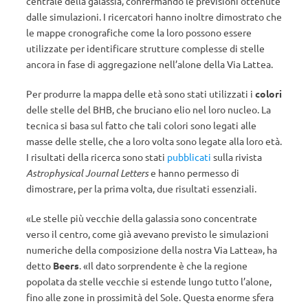
centrale della galassia, confermando le previsioni ottenute
dalle simulazioni. I ricercatori hanno inoltre dimostrato che
le mappe cronografiche come la loro possono essere
utilizzate per identificare strutture complesse di stelle
ancora in fase di aggregazione nell’alone della Via Lattea.
Per produrre la mappa delle età sono stati utilizzati i
colori
delle stelle del BHB, che bruciano elio nel loro nucleo. La
tecnica si basa sul fatto che tali colori sono legati alle
masse delle stelle, che a loro volta sono legate alla loro età.
I risultati della ricerca sono stati
pubblicati
sulla rivista
Astrophysical Journal Letters
e hanno permesso di
dimostrare, per la prima volta, due risultati essenziali.
«
Le stelle più vecchie della galassia sono concentrate
verso il centro, come già avevano previsto le simulazioni
numeriche della composizione della nostra Via Lattea
»
, ha
detto
Beers
.
«
Il dato sorprendente è che la regione
popolata da stelle vecchie si estende lungo tutto l’alone,
fino alle zone in prossimità del Sole. Questa enorme sfera