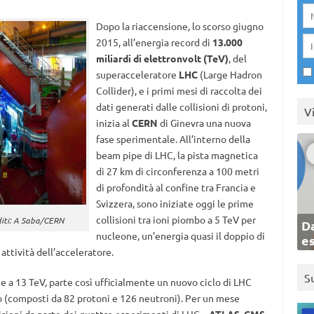
Dopo la riaccensione, lo scorso giugno
2015, all’energia record di
13.000
miliardi di elettronvolt (TeV)
, del
superacceleratore
LHC
(Large Hadron
Collider), e i primi mesi di raccolta dei
dati generati dalle collisioni di protoni,
V
inizia al
CERN
di Ginevra una nuova
fase sperimentale. All’interno della
beam pipe di LHC, la pista magnetica
di 27 km di circonferenza a 100 metri
di profondità al confine tra Francia e
Svizzera, sono iniziate oggi le prime
collisioni tra ioni piombo a 5 TeV per
diti: A Saba/CERN
Da
nucleone, un’energia quasi il doppio di
e
attività dell’acceleratore.
S
e a 13 TeV, parte così ufficialmente un nuovo ciclo di LHC
mbo (composti da 82 protoni e 126 neutroni). Per un mese