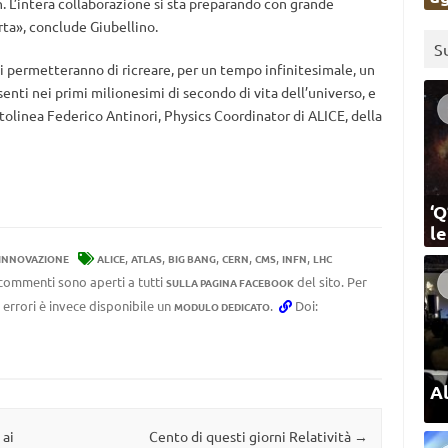
. L’intera collaborazione si sta preparando con grande
ta», conclude Giubellino.
S
 ci permetteranno di ricreare, per un tempo infinitesimale, un
enti nei primi milionesimi di secondo di vita dell’universo, e
ttolinea Federico Antinori, Physics Coordinator di ALICE, della
‘Q
l
,
,
,
,
,
,
 INNOVAZIONE
ALICE
ATLAS
BIG BANG
CERN
CMS
INFN
LHC
I commenti sono aperti a tutti
del sito. Per
SULLA PAGINA FACEBOOK
 errori è invece disponibile un
.
Doi:
MODULO DEDICATO
Al
 ai
Cento di questi giorni Relatività
→