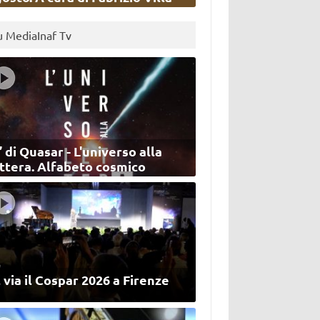
u MediaInaf Tv
’ di Quasar - L'universo alla
ettera. Alfabeto cosmico
 via il Cospar 2026 a Firenze