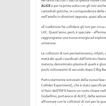
verranno raccolti i dati di queste nuove col
ALICE
e per la prima volta con gli ioni anc
cattedrali gotiche, in corrispondenza delle 
nell’anello in direzioni opposte, quasi alla v
«È tradizione far collidere gli ioni per cir
LHC. Quest’anno, però, è speciale – afferm
raggiungiamo una nuova energia ed esplore
universo».
Le collisioni di ioni permetteranno, infatti, a
metà dei quali coordinati dall’Istituto Nazio
materia, denominato plasma di quark e gluoni
pochi milionesimi di secondo dopo il Big Ba
Particolarmente entusiati della nuova fase d
Collider Experiment), che è stato specificam
«I fisici dell’INFN hanno un ruolo chiave nell
Giubellino, portavoce di ALICE, della sezio
affrontare con le collisioni di ioni per le 