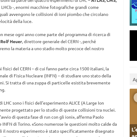
lisioni da parte dei quattro esperimenti di LHC –
ATLAS, CMS,
he LHCb -, enormi macchine fotografiche grandi come
quali avvengono le collisioni di ioni piombo che circolano
elocità della luce.
ca un mese ogni anno come parte del programma di ricerca di
a
Rolf Heuer
, direttore generale del CERN -, perché
remo la materia a uno stadio molto precoce del nostro
i fisici del CERN – di cui fanno parte circa 1500 italiani, la
nale di Fisica Nucleare (INFN) – di studiare uno stato della
A
. Si tratta di una zuppa di particelle esistita brevemente
ng.
i LHC sono i fisici dell’esperimento ALICE (A Large Ion
ente progettato per lo studio di queste collisioni tra nuclei.
’avvio di questa fase di run con gli ioni», afferma Paolo
ne INFN di Torino. «Sono numerose le questioni molto calde da
L’
quali il nostro esperimento è stato specificatamente disegnato
ag