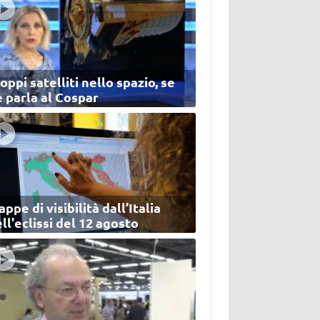
oppi satelliti nello spazio, se
 parla al Cospar
ppe di visibilità dall’Italia
ll'eclissi del 12 agosto