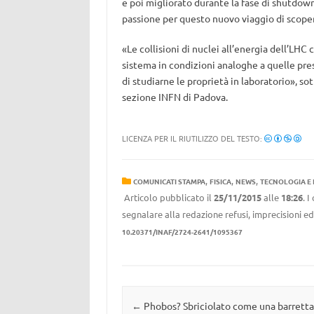
e poi migliorato durante la fase di shutdown
passione per questo nuovo viaggio di scoper
«Le collisioni di nuclei all’energia dell’LHC
sistema in condizioni analoghe a quelle pres
di studiarne le proprietà in laboratorio», so
sezione INFN di Padova.
LICENZA PER IL RIUTILIZZO DEL TESTO:
,
,
,
COMUNICATI STAMPA
FISICA
NEWS
TECNOLOGIA E
Articolo pubblicato il
25/11/2015
alle
18:26
. 
segnalare alla redazione refusi, imprecisioni ed
10.20371/INAF/2724-2641/1095367
Navigazione articolo
←
Phobos? Sbriciolato come una barretta