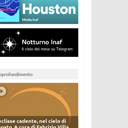
pprofondimento
eclisse cadente, nel cielo di
osto. A cura di Fabrizio Villa