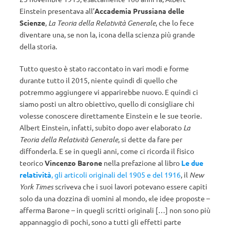
Einstein presentava all’
Accademia Prussiana delle
Scienze
,
La Teoria della Relatività Generale
, che lo fece
diventare una, se non la, icona della scienza più grande
della storia.
Tutto questo è stato raccontato in vari modi e forme
durante tutto il 2015, niente quindi di quello che
potremmo aggiungere vi apparirebbe nuovo. E quindi ci
siamo posti un altro obiettivo, quello di consigliare chi
volesse conoscere direttamente Einstein e le sue teorie.
Albert Einstein, infatti, subito dopo aver elaborato
La
Teoria della Relatività Generale
, si dette da fare per
diffonderla. E se in quegli anni, come ci ricorda il fisico
teorico
Vincenzo Barone
nella prefazione al libro
Le due
relatività
, gli articoli originali del 1905 e del 1916
, il
New
York Times
scriveva che i suoi lavori potevano essere capiti
solo da una dozzina di uomini al mondo, «le idee proposte –
afferma Barone – in quegli scritti originali […] non sono più
appannaggio di pochi, sono a tutti gli effetti parte