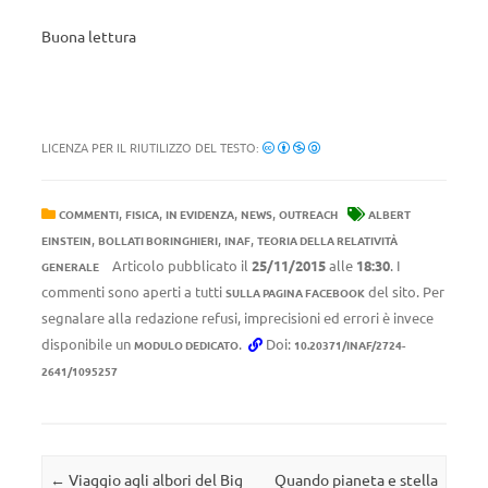
Buona lettura
LICENZA PER IL RIUTILIZZO DEL TESTO:
,
,
,
,
COMMENTI
FISICA
IN EVIDENZA
NEWS
OUTREACH
ALBERT
,
,
,
EINSTEIN
BOLLATI BORINGHIERI
INAF
TEORIA DELLA RELATIVITÀ
Articolo pubblicato il
25/11/2015
alle
18:30
. I
GENERALE
commenti sono aperti a tutti
del sito. Per
SULLA PAGINA FACEBOOK
segnalare alla redazione refusi, imprecisioni ed errori è invece
disponibile un
.
Doi:
MODULO DEDICATO
10.20371/INAF/2724-
2641/1095257
Navigazione articolo
←
Viaggio agli albori del Big
Quando pianeta e stella