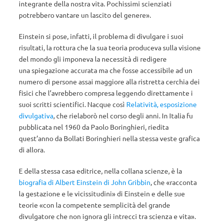
integrante della nostra vita. Pochissimi scienziati
potrebbero vantare un lascito del genere».
Einstein si pose, infatti, il problema di divulgare i suoi
risultati, la rottura che la sua teoria produceva sulla visione
del mondo gli imponeva la necessità di redigere
una spiegazione accurata ma che fosse accessibile ad un
numero di persone assai maggiore alla ristretta cerchia dei
fisici che l’avrebbero compresa leggendo direttamente i
suoi scritti scientifici. Nacque così
Relatività, esposizione
divulgativa
, che rielaborò nel corso degli anni. In Italia fu
pubblicata nel 1960 da Paolo Boringhieri, riedita
quest’anno da Bollati Boringhieri nella stessa veste grafica
di allora.
E della stessa casa editrice, nella collana scienze, è la
biografia di Albert Einstein di John Gribbin
, che «racconta
la gestazione e le vicissitudini» di Einstein e delle sue
teorie «con la competente semplicità del grande
divulgatore che non ignora gli intrecci tra scienza e vita».