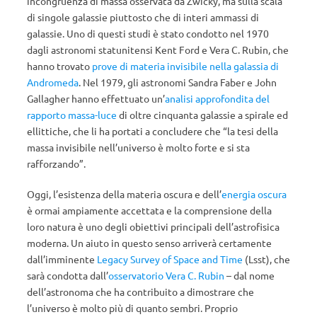
incongruenza di massa osservata da Zwicky, ma sulla scala
di singole galassie piuttosto che di interi ammassi di
galassie. Uno di questi studi è stato condotto nel 1970
dagli astronomi statunitensi Kent Ford e Vera C. Rubin, che
hanno trovato
prove di materia invisibile nella galassia di
Andromeda
. Nel 1979, gli astronomi Sandra Faber e John
Gallagher hanno effettuato un’
analisi approfondita del
rapporto massa-luce
di oltre cinquanta galassie a spirale ed
ellittiche, che li ha portati a concludere che “la tesi della
massa invisibile nell’universo è molto forte e si sta
rafforzando”.
Oggi, l’esistenza della materia oscura e dell’
energia oscura
è ormai ampiamente accettata e la comprensione della
loro natura è uno degli obiettivi principali dell’astrofisica
moderna. Un aiuto in questo senso arriverà certamente
dall’imminente
Legacy Survey of Space and Time
(Lsst), che
sarà condotta dall’
osservatorio Vera C. Rubin
– dal nome
dell’astronoma che ha contribuito a dimostrare che
l’universo è molto più di quanto sembri. Proprio