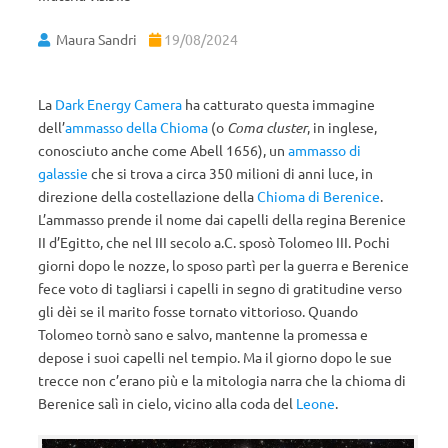
Maura Sandri
19/08/2024
La
Dark Energy Camera
ha catturato questa immagine
dell’
ammasso della Chioma
(o
Coma cluster
, in inglese,
conosciuto anche come Abell 1656), un
ammasso di
galassie
che si trova a circa 350 milioni di anni luce, in
direzione della costellazione della
Chioma di Berenice
.
L’ammasso prende il nome dai capelli della regina Berenice
II d’Egitto, che nel III secolo a.C. sposò Tolomeo III. Pochi
giorni dopo le nozze, lo sposo partì per la guerra e Berenice
fece voto di tagliarsi i capelli in segno di gratitudine verso
gli dèi se il marito fosse tornato vittorioso. Quando
Tolomeo tornò sano e salvo, mantenne la promessa e
depose i suoi capelli nel tempio. Ma il giorno dopo le sue
trecce non c’erano più e la mitologia narra che la chioma di
Berenice salì in cielo, vicino alla coda del
Leone
.