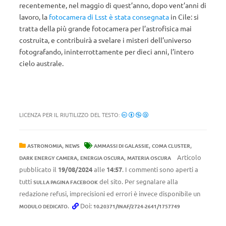
recentemente, nel maggio di quest’anno, dopo vent’anni di
lavoro, la
fotocamera di Lsst è stata consegnata
in Cile: si
tratta della più grande fotocamera per l’astrofisica mai
costruita, e contribuirà a svelare i misteri dell’universo
fotografando, ininterrottamente per dieci anni, l’intero
cielo australe.
LICENZA PER IL RIUTILIZZO DEL TESTO:
,
,
,
ASTRONOMIA
NEWS
AMMASSI DI GALASSIE
COMA CLUSTER
,
,
Articolo
DARK ENERGY CAMERA
ENERGIA OSCURA
MATERIA OSCURA
pubblicato il
19/08/2024
alle
14:57
. I commenti sono aperti a
tutti
del sito. Per segnalare alla
SULLA PAGINA FACEBOOK
redazione refusi, imprecisioni ed errori è invece disponibile un
.
Doi:
MODULO DEDICATO
10.20371/INAF/2724-2641/1757749