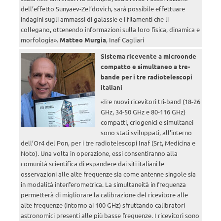
dell’effetto Sunyaev-Zel’dovich, sarà possibile effettuare
indagini sugli ammassi di galassie e i filamenti che li
collegano, ottenendo informazioni sulla loro fisica, dinamica e
morfologia».
Matteo Murgia
, Inaf Cagliari
Sistema ricevente a microonde
compatto e simultaneo a tre-
bande per i tre radiotelescopi
italiani
«Tre nuovi ricevitori tri-band (18-26
GHz, 34-50 GHz e 80-116 GHz)
compatti, criogenici e simultanei
sono stati sviluppati, all’interno
dell’Or4 del Pon, per i tre radiotelescopi Inaf (Srt, Medicina e
Noto). Una volta in operazione, essi consentiranno alla
comunità scientifica di espandere dai siti italiani le
osservazioni alle alte frequenze sia come antenne singole sia
in modalità interferometrica. La simultaneità in frequenza
permetterà di migliorare la calibrazione del ricevitore alle
alte frequenze (intorno ai 100 GHz) sfruttando calibratori
astronomici presenti alle più basse frequenze. I ricevitori sono