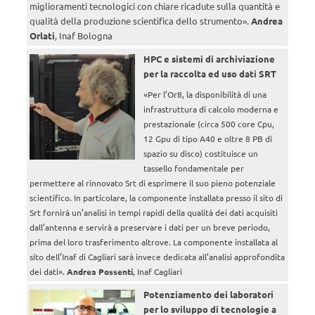
miglioramenti tecnologici con chiare ricadute sulla quantità e
qualità della produzione scientifica dello strumento».
Andrea
Orlati
, Inaf Bologna
HPC e sistemi di archiviazione
per la raccolta ed uso dati SRT
«
Per l’Or8, la disponibilità di una
infrastruttura di calcolo moderna e
prestazionale (circa 500 core Cpu,
12 Gpu di tipo A40 e oltre 8 PB di
spazio su disco) costituisce un
tassello fondamentale per
permettere al rinnovato Srt di esprimere il suo pieno potenziale
scientifico. In particolare, la componente installata presso il sito di
Srt fornirà un’analisi in tempi rapidi della qualità dei dati acquisiti
dall’antenna e servirà a preservare i dati per un breve periodo,
prima del loro trasferimento altrove. La componente installata al
sito dell’Inaf di Cagliari sarà invece dedicata all’analisi approfondita
dei dati».
Andrea Possenti
, Inaf Cagliari
Potenziamento dei laboratori
per lo sviluppo di tecnologie a