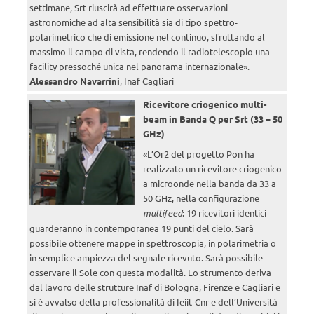
settimane, Srt riuscirà ad effettuare osservazioni
astronomiche ad alta sensibilità sia di tipo spettro-
polarimetrico che di emissione nel continuo, sfruttando al
massimo il campo di vista, rendendo il radiotelescopio una
facility pressoché unica nel panorama internazionale».
Alessandro Navarrini
, Inaf Cagliari
Ricevitore criogenico multi-
beam in Banda Q per Srt (33 – 50
GHz)
«L’Or2 del progetto Pon ha
realizzato un ricevitore criogenico
a microonde nella banda da 33 a
50 GHz, nella configurazione
multifeed
: 19 ricevitori identici
guarderanno in contemporanea 19 punti del cielo. Sarà
possibile ottenere mappe in spettroscopia, in polarimetria o
in semplice ampiezza del segnale ricevuto. Sarà possibile
osservare il Sole con questa modalità. Lo strumento deriva
dal lavoro delle strutture Inaf di Bologna, Firenze e Cagliari e
si è avvalso della professionalità di Ieiit-Cnr e dell’Università