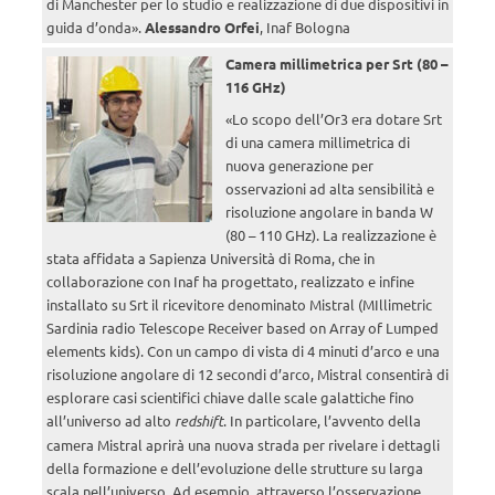
di Manchester per lo studio e realizzazione di due dispositivi in
guida d’onda».
Alessandro Orfei
, Inaf Bologna
Camera millimetrica per Srt (80 –
116 GHz)
«Lo scopo dell’Or3 era dotare Srt
di una camera millimetrica di
nuova generazione per
osservazioni ad alta sensibilità e
risoluzione angolare in banda W
(80 – 110 GHz). La realizzazione è
stata affidata a Sapienza Università di Roma, che in
collaborazione con Inaf ha progettato, realizzato e infine
installato su Srt il ricevitore denominato Mistral (MIllimetric
Sardinia radio Telescope Receiver based on Array of Lumped
elements kids). Con un campo di vista di 4 minuti d’arco e una
risoluzione angolare di 12 secondi d’arco, Mistral consentirà di
esplorare casi scientifici chiave dalle scale galattiche fino
all’universo ad alto
redshift
. In particolare, l’avvento della
camera Mistral aprirà una nuova strada per rivelare i dettagli
della formazione e dell’evoluzione delle strutture su larga
scala nell’universo. Ad esempio, attraverso l’osservazione