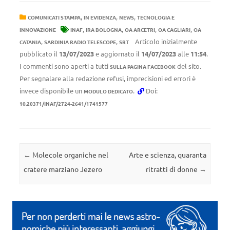
,
,
,
COMUNICATI STAMPA
IN EVIDENZA
NEWS
TECNOLOGIA E
,
,
,
,
INNOVAZIONE
INAF
IRA BOLOGNA
OA ARCETRI
OA CAGLIARI
OA
,
,
Articolo inizialmente
CATANIA
SARDINIA RADIO TELESCOPE
SRT
pubblicato il
13/07/2023
e aggiornato il
14/07/2023
alle
11:54
.
I commenti sono aperti a tutti
del sito.
SULLA PAGINA FACEBOOK
Per segnalare alla redazione refusi, imprecisioni ed errori è
invece disponibile un
.
Doi:
MODULO DEDICATO
10.20371/INAF/2724-2641/1741577
Navigazione articolo
←
Molecole organiche nel
Arte e scienza, quaranta
cratere marziano Jezero
ritratti di donne
→