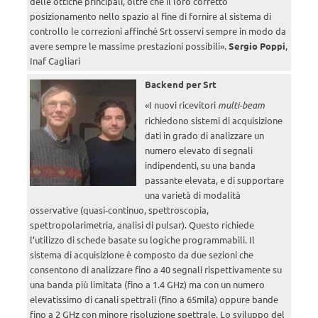
delle ottiche principali, oltre che il loro corretto
posizionamento nello spazio al fine di fornire al sistema di
controllo le correzioni affinché Srt osservi sempre in modo da
avere sempre le massime prestazioni possibili».
Sergio Poppi
,
Inaf Cagliari
Backend per Srt
«I nuovi ricevitori
multi-beam
richiedono sistemi di acquisizione
dati in grado di analizzare un
numero elevato di segnali
indipendenti, su una banda
passante elevata, e di supportare
una varietà di modalità
osservative (quasi-continuo, spettroscopia,
spettropolarimetria, analisi di pulsar). Questo richiede
l’utilizzo di schede basate su logiche programmabili. Il
sistema di acquisizione è composto da due sezioni che
consentono di analizzare fino a 40 segnali rispettivamente su
una banda più limitata (fino a 1.4 GHz) ma con un numero
elevatissimo di canali spettrali (fino a 65mila) oppure bande
fino a 2 GHz con minore risoluzione spettrale. Lo sviluppo del