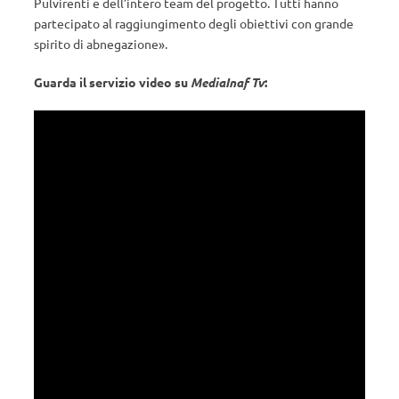
Pulvirenti e dell’intero team del progetto. Tutti hanno
partecipato al raggiungimento degli obiettivi con grande
spirito di abnegazione».
Guarda il servizio video su
MediaInaf Tv
: