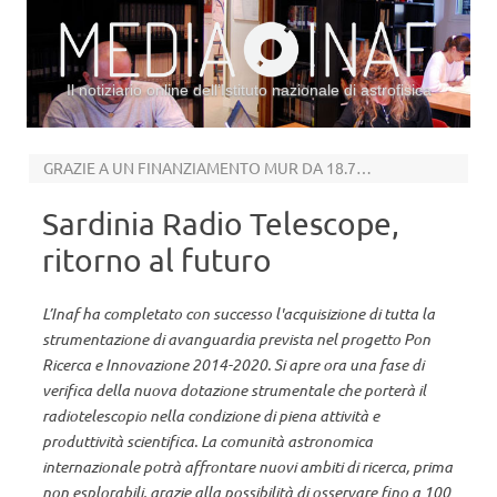
Il notiziario online dell’Istituto nazionale di astrofisica
Vai al contenuto
GRAZIE A UN FINANZIAMENTO MUR DA 18.7 MILIONI DI EURO
Sardinia Radio Telescope,
ritorno al futuro
L’Inaf ha completato con successo l'acquisizione di tutta la
strumentazione di avanguardia prevista nel progetto Pon
Ricerca e Innovazione 2014-2020. Si apre ora una fase di
verifica della nuova dotazione strumentale che porterà il
radiotelescopio nella condizione di piena attività e
produttività scientifica. La comunità astronomica
internazionale potrà affrontare nuovi ambiti di ricerca, prima
non esplorabili, grazie alla possibilità di osservare fino a 100