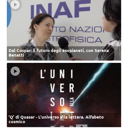
Dal Cospar: il futuro degli esopianeti, con Serena
Benatti
‘Q’ di Quasar - L'universo alla lettera. Alfabeto
cosmico