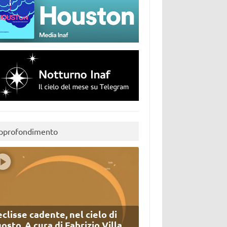
pprofondimento
eclisse cadente, nel cielo di
osto. A cura di Fabrizio Villa