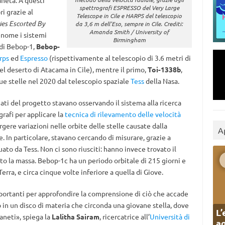
aneta. A questi
spettrografi ESPRESSO del Very Large
i grazie al
Telescope in Cile e HARPS del telescopio
ies Escorted By
da 3,6 m dell’Eso, sempre in Cile. Crediti:
Amanda Smith / University of
 nome i sistemi
Birmingham
 di Bebop-1,
Bebop-
rps
ed
Espresso
(rispettivamente al telescopio di 3.6 metri di
nel deserto di Atacama in Cile), mentre il primo,
Toi-1338b
,
 due stelle nel 2020 dal telescopio spaziale
Tess
della Nasa.
ziati del progetto stavano osservando il sistema alla ricerca
grafi per applicare la
tecnica di rilevamento delle velocità
rgere variazioni nelle orbite delle stelle causate dalla
A
. In particolare, stavano cercando di misurare, grazie a
ato da Tess. Non ci sono riusciti: hanno invece trovato il
o la massa. Bebop-1c ha un periodo orbitale di 215 giorni e
erra, e circa cinque volte inferiore a quella di Giove.
mportanti per approfondire la comprensione di ciò che accade
 in un disco di materia che circonda una giovane stella, dove
L’
aneti», spiega la
Lalitha Sairam
, ricercatrice all’
Università di
ag