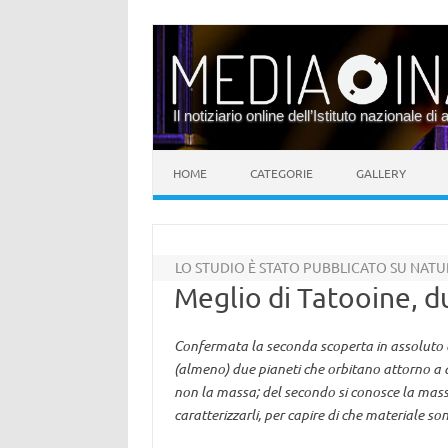
Il notiziario online dell’Istituto nazionale di 
Vai al contenuto
HOME
CATEGORIE
GALLERY
LO STUDIO È STATO PUBBLICATO SU NA
Meglio di Tatooine, d
Confermata la seconda scoperta in assoluto 
(almeno) due pianeti che orbitano attorno a 
non la massa; del secondo si conosce la mass
caratterizzarli, per capire di che materiale so