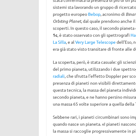
stata confermata la presenza di più di un pi
sistemi sta lavorando un gruppo di ricercator
progetto europeo
Bebop
, acronimo di
Binar
Orbiting Planet
, dal quale prendono anche il
scoperti. In questo caso, il secondo pianeta
1c
, è stato osservato con gli spettrografi
Ha
La Silla
, e al
Very Large Telescope
dell’Eso, 
era già stato visto transitare di fronte alle
La scoperta, però, è stata casuale: gli scien
del primo pianeta, utilizzando i due spettro
radiali
, che sfrutta l’effetto Doppler per sco
presenza di pianeti non visibili direttamente
questa tecnica, la massa del pianeta individu
secondo pianeta, e ne hanno persino misurat
una massa 65 volte superiore a quella della T
Sebbene rari, i pianeti circumbinari sono i
quando nasce un pianeta. «I pianeti nascono
la massa si raccoglie progressivamente in pi