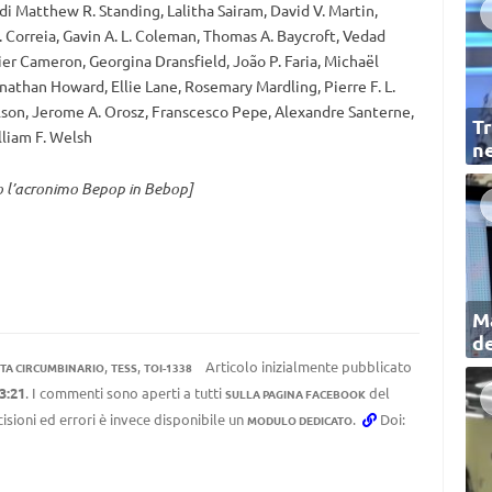
 di Matthew R. Standing, Lalitha Sairam, David V. Martin,
. Correia, Gavin A. L. Coleman, Thomas A. Baycroft, Vedad
er Cameron, Georgina Dransfield, João P. Faria, Michaël
onathan Howard, Ellie Lane, Rosemary Mardling, Pierre F. L.
Nelson, Jerome A. Orosz, Franscesco Pepe, Alexandre Santerne,
Tr
lliam F. Welsh
ne
to l’acronimo Bepop in Bebop]
Ma
de
,
,
Articolo inizialmente pubblicato
TA CIRCUMBINARIO
TESS
TOI-1338
3:21
. I commenti sono aperti a tutti
del
SULLA PAGINA FACEBOOK
cisioni ed errori è invece disponibile un
.
Doi:
MODULO DEDICATO