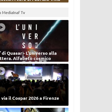
u MediaInaf Tv
’ di Quasar - L'universo alla
ettera. Alfabeto cosmico
 via il Cospar 2026 a Firenze