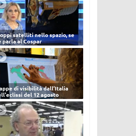
oppi satelliti nello spazio, se
 parla al Cospar
ppe di visibilità dall’Italia
ll'eclissi del 12 agosto