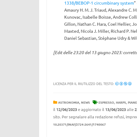
1338/BEBOP-1 circumbinary system
”
Amaury H. M. J. Triaud, Alexandre C. M
Kunovac, Isabelle Boisse, Andrew Colli
Gillon, Nathan C. Hara, Coel Hellier, J
Maxted, Nicola J. Miller, Richard P. 
Daniel Sebastian, Stéphane Udry & Wi
[Edit delle 23:20 del 13 giugno 2023: corret
LICENZA PER IL RIUTILIZZO DEL TESTO:
,
,
,
ASTRONOMIA
NEWS
ESPRESSO
HARPS
PIANE
il
12/06/2023
e aggiornato il
13/06/2023
alle
2
sito. Per segnalare alla redazione refusi, impre
10.20371/INAF/2724-2641/1740067