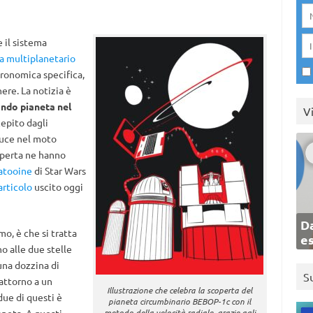
 il sistema
a multiplanetario
tronomica specifica,
ere. La notizia è
ndo pianeta nel
V
epito dagli
duce nel moto
coperta ne hanno
atooine
di Star Wars
articolo
uscito oggi
Da
mo, è che si tratta
e
no alle due stelle
una dozzina di
S
 attorno a un
Illustrazione che celebra la scoperta del
due di questi è
pianeta circumbinario BEBOP-1c con il
metodo della velocità radiale, grazie agli