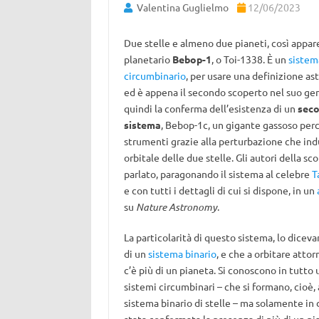
Valentina Guglielmo
12/06/2023
Due stelle e almeno due pianeti, così appare
planetario
Bebop-1
, o Toi-1338. È un
sistem
circumbinario
, per usare una definizione as
ed è appena il secondo scoperto nel suo gen
quindi la conferma dell’esistenza di un
seco
sistema
, Bebop-1c, un gigante gassoso perc
strumenti grazie alla perturbazione che in
orbitale delle due stelle. Gli autori della s
parlato, paragonando il sistema al celebre
T
e con tutti i dettagli di cui si dispone, in un
su
Nature Astronomy
.
La particolarità di questo sistema, lo diceva
di un
sistema binario
, e che a orbitare attor
c’è più di un pianeta. Si conoscono in tutto 
sistemi circumbinari – che si formano, cioè,
sistema binario di stelle – ma solamente in 