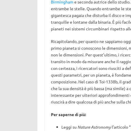
Birmingham
e seconda autrice dello studio.
entrambe le stelle. Quando entrambe le stel
gigantesca pagaia che disturba il disco e im
tranquille e lontane dalla binaria. È più fac
pianeti nei sistemi circumbinari rispetto all
Ricapitolando, per quanto ne sappiamo oggi
primo pianeta si conoscono le dimensioni, 
non le dimensioni. Per quest’ultimo, i ricer
transito in modo da misurare anche il raggio
con certezza, i ricercatori sono riusciti a d
questi parametri, per un pianeta, è fondament
composizione. Nel caso di Toi-1338b, il gra
che la sua densità è più bassa (ma simile) a 
interessante per ulteriori approfondimenti 
riuscirà a dire qualcosa di più anche sulla ch
Per saperne di più:
Leggi su
Nature Astronomy
l’articolo “