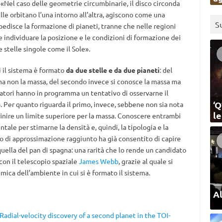
 «Nel caso delle geometrie circumbinarie, il disco circonda
le orbitano l’una intorno all’altra, agiscono come una
S
pedisce la formazione di pianeti, tranne che nelle regioni
ile individuare la posizione e le condizioni di formazione dei
e stelle singole come il Sole».
 il sistema è formato
da
due stelle e da due pianeti
: del
ma non la massa, del secondo invece si conosce la massa ma
catori hanno in programma un tentativo di osservarne il
‘Q
. Per quanto riguarda il primo, invece, sebbene non sia nota
l
efinire un limite superiore per la massa. Conoscere entrambi
ale per stimarne la densità e, quindi, la tipologia e la
do di approssimazione raggiunto ha già consentito di capire
quella del pan di spagna: una rarità che lo rende un candidato
con il telescopio spaziale
James Webb
, grazie al quale si
imica dell’ambiente in cui si è formato il sistema.
Al
Radial-velocity discovery of a second planet in the TOI-