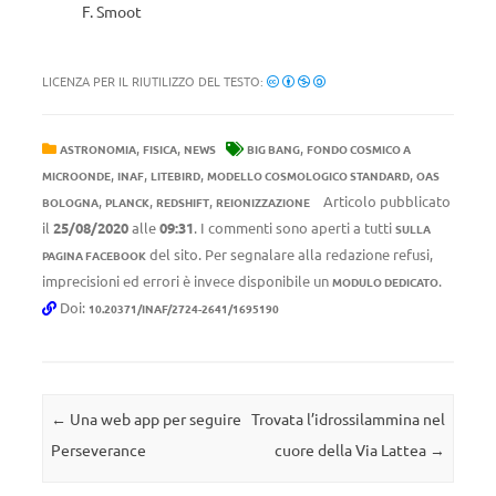
F. Smoot
LICENZA PER IL RIUTILIZZO DEL TESTO:
,
,
,
ASTRONOMIA
FISICA
NEWS
BIG BANG
FONDO COSMICO A
,
,
,
,
MICROONDE
INAF
LITEBIRD
MODELLO COSMOLOGICO STANDARD
OAS
,
,
,
Articolo pubblicato
BOLOGNA
PLANCK
REDSHIFT
REIONIZZAZIONE
il
25/08/2020
alle
09:31
. I commenti sono aperti a tutti
SULLA
del sito. Per segnalare alla redazione refusi,
PAGINA FACEBOOK
imprecisioni ed errori è invece disponibile un
.
MODULO DEDICATO
Doi:
10.20371/INAF/2724-2641/1695190
Navigazione articolo
←
Una web app per seguire
Trovata l’idrossilammina nel
Perseverance
cuore della Via Lattea
→