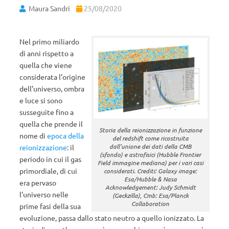
Maura Sandri
25/08/2020
Nel primo miliardo
di anni rispetto a
quella che viene
considerata l’origine
dell’universo, ombra
e luce si sono
susseguite fino a
quella che prende il
Storia della reionizzazione in funzione
nome di
epoca della
del redshift come ricostruita
dall’unione dei dati della CMB
reionizzazione
: il
(sfondo) e astrofisici (Hubble Frontier
periodo in cui il gas
Field immagine mediana) per i vari casi
primordiale, di cui
considerati. Crediti: Galaxy image:
Esa/Hubble & Nasa
era pervaso
Acknowledgement: Judy Schmidt
l’universo nelle
(Geckzilla), Cmb: Esa/Planck
Collaboration
prime fasi della sua
evoluzione, passa dallo stato neutro a quello ionizzato. La