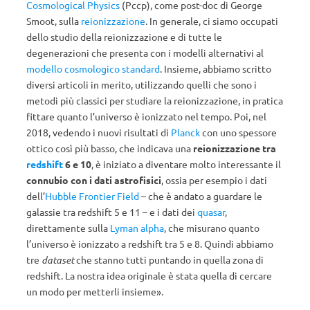
Cosmological Physics
(Pccp), come post-doc di George
Smoot, sulla
reionizzazione
. In generale, ci siamo occupati
dello studio della reionizzazione e di tutte le
degenerazioni che presenta con i modelli alternativi al
modello cosmologico standard
. Insieme, abbiamo scritto
diversi articoli in merito, utilizzando quelli che sono i
metodi più classici per studiare la reionizzazione, in pratica
fittare quanto l’universo è ionizzato nel tempo. Poi, nel
2018, vedendo i nuovi risultati di
Planck
con uno spessore
ottico così più basso, che indicava una
reionizzazione tra
redshift
6 e 10
, è iniziato a diventare molto interessante il
connubio con i dati astrofisici
, ossia per esempio i dati
dell’
Hubble Frontier Field
– che è andato a guardare le
galassie tra redshift 5 e 11 – e i dati dei
quasar
,
direttamente sulla
Lyman alpha
, che misurano quanto
l’universo è ionizzato a redshift tra 5 e 8. Quindi abbiamo
tre
dataset
che stanno tutti puntando in quella zona di
redshift. La nostra idea originale è stata quella di cercare
un modo per metterli insieme».