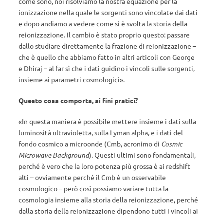
come sono, noi risolviamo la nostra equazione per la
ionizzazione nella quale le sorgenti sono vincolate dai dati
e dopo andiamo a vedere come si è svolta la storia della
reionizzazione. Il cambio è stato proprio questo: passare
dallo studiare direttamente la frazione di reionizzazione –
che è quello che abbiamo fatto in altri articoli con George
e Dhiraj – al far sì che i dati guidino i vincoli sulle sorgenti,
insieme ai parametri cosmologici».
Questo cosa comporta, ai fini pratici?
«In questa maniera è possibile mettere insieme i dati sulla
luminosità ultravioletta, sulla Lyman alpha, e i dati del
fondo cosmico a microonde (Cmb, acronimo di
Cosmic
Microwave Background
). Questi ultimi sono fondamentali,
perché è vero che la loro potenza più grossa è ai redshift
alti – ovviamente perché il Cmb è un osservabile
cosmologico – però così possiamo variare tutta la
cosmologia insieme alla storia della reionizzazione, perché
dalla storia della reionizzazione dipendono tutti i vincoli ai