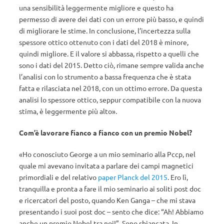
una sensibilità leggermente migliore e questo ha
permesso di avere dei dati con un errore più basso, e quindi
di migliorare le stime. In conclusione, l’incertezza sulla
spessore ottico ottenuto con i dati del 2018 è minore,
quindi migliore. E il valore si abbassa, rispetto a quelli che
sono i dati del 2015. Detto ciò, rimane sempre valida anche
l’analisi con lo strumento a bassa frequenza che è stata
fatta e rilasciata nel 2018, con un ottimo errore. Da questa
analisi lo spessore ottico, seppur compatibile con la nuova
stima, è leggermente più alto».
Com’è lavorare fianco a fianco con un premio Nobel?
«Ho conosciuto George a un mio seminario alla Pccp, nel
quale mi avevano invitata a parlare dei campi magnetici
primordiali e del relativo
paper Planck del 2015
. Ero lì,
tranquilla e pronta a fare il mio seminario ai soliti post doc
e ricercatori del posto, quando Ken Ganga – che mi stava
presentando i suoi post doc – sento che dice: “Ah! Abbiamo
anche un premio Nobel tra noi!”. Sono sbiancata. In