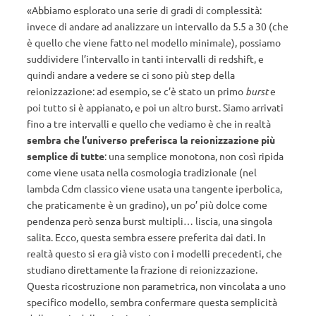
«Abbiamo esplorato una serie di gradi di complessità:
invece di andare ad analizzare un intervallo da 5.5 a 30 (che
è quello che viene fatto nel modello minimale), possiamo
suddividere l’intervallo in tanti intervalli di redshift, e
quindi andare a vedere se ci sono più step della
reionizzazione: ad esempio, se c’è stato un primo
burst
e
poi tutto si è appianato, e poi un altro burst. Siamo arrivati
fino a tre intervalli e quello che vediamo è che in realtà
sembra che l’universo preferisca la reionizzazione più
semplice di tutte
: una semplice monotona, non così ripida
come viene usata nella cosmologia tradizionale (nel
lambda Cdm classico viene usata una tangente iperbolica,
che praticamente è un gradino), un po’ più dolce come
pendenza però senza burst multipli… liscia, una singola
salita. Ecco, questa sembra essere preferita dai dati. In
realtà questo si era già visto con i modelli precedenti, che
studiano direttamente la frazione di reionizzazione.
Questa ricostruzione non parametrica, non vincolata a uno
specifico modello, sembra confermare questa semplicità