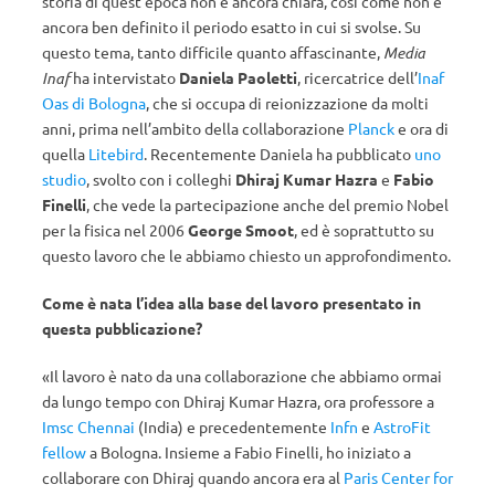
storia di quest’epoca non è ancora chiara, così come non è
ancora ben definito il periodo esatto in cui si svolse. Su
questo tema, tanto difficile quanto affascinante,
Media
Inaf
ha intervistato
Daniela Paoletti
, ricercatrice dell’
Inaf
Oas di Bologna
, che si occupa di reionizzazione da molti
anni, prima nell’ambito della collaborazione
Planck
e ora di
quella
Litebird
. Recentemente Daniela ha pubblicato
uno
studio
, svolto con i colleghi
Dhiraj Kumar Hazra
e
Fabio
Finelli
, che vede la partecipazione anche del premio Nobel
per la fisica nel 2006
George Smoot
, ed è soprattutto su
questo lavoro che le abbiamo chiesto un approfondimento.
Come è nata l’idea alla base del lavoro presentato in
questa pubblicazione?
«Il lavoro è nato da una collaborazione che abbiamo ormai
da lungo tempo con Dhiraj Kumar Hazra, ora professore a
Imsc Chennai
(India) e precedentemente
Infn
e
AstroFit
fellow
a Bologna. Insieme a Fabio Finelli, ho iniziato a
collaborare con Dhiraj quando ancora era al
Paris Center for