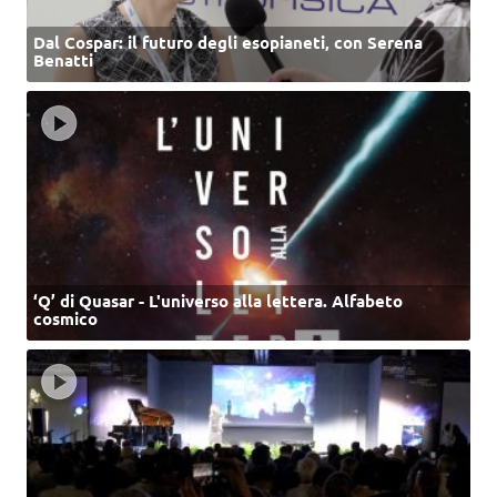
Dal Cospar: il futuro degli esopianeti, con Serena
Benatti
‘Q’ di Quasar - L'universo alla lettera. Alfabeto
cosmico