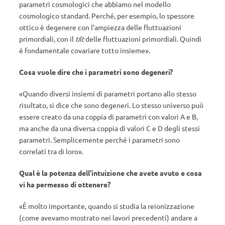
parametri cosmologici che abbiamo nel modello
cosmologico standard. Perché, per esempio, lo spessore
ottico è degenere con l’ampiezza delle fluttuazioni
primordiali, con il
tilt
delle fluttuazioni primordiali. Quindi
è fondamentale covariare tutto insieme».
Cosa vuole dire che i parametri sono degeneri?
«Quando diversi insiemi di parametri portano allo stesso
risultato, si dice che sono degeneri. Lo stesso universo può
essere creato da una coppia di parametri con valori A e B,
ma anche da una diversa coppia di valori C e D degli stessi
parametri. Semplicemente perché i parametri sono
correlati tra di loro».
Qual è la potenza dell’intuizione che avete avuto e cosa
vi ha permesso di ottenere?
«È molto importante, quando si studia la reionizzazione
(come avevamo mostrato nei lavori precedenti) andare a