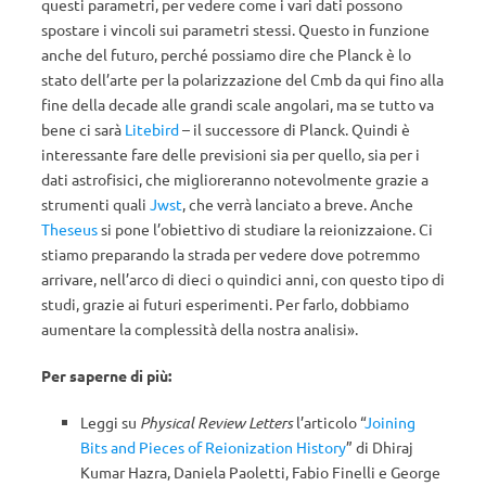
questi parametri, per vedere come i vari dati possono
spostare i vincoli sui parametri stessi. Questo in funzione
anche del futuro, perché possiamo dire che Planck è lo
stato dell’arte per la polarizzazione del Cmb da qui fino alla
fine della decade alle grandi scale angolari, ma se tutto va
bene ci sarà
Litebird
– il successore di Planck. Quindi è
interessante fare delle previsioni sia per quello, sia per i
dati astrofisici, che miglioreranno notevolmente grazie a
strumenti quali
Jwst
, che verrà lanciato a breve. Anche
Theseus
si pone l’obiettivo di studiare la reionizzaione. Ci
stiamo preparando la strada per vedere dove potremmo
arrivare, nell’arco di dieci o quindici anni, con questo tipo di
studi, grazie ai futuri esperimenti. Per farlo, dobbiamo
aumentare la complessità della nostra analisi».
Per saperne di più:
Leggi su
Physical Review Letters
l’articolo “
Joining
Bits and Pieces of Reionization History
” di Dhiraj
Kumar Hazra, Daniela Paoletti, Fabio Finelli e George