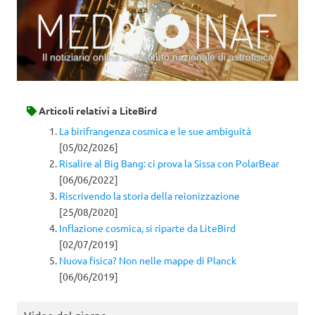
Il notiziario online dell’Istituto nazionale di astrofisica
Vai al contenuto
Articoli relativi a
LiteBird
La birifrangenza cosmica e le sue ambiguità
[05/02/2026]
Risalire al Big Bang: ci prova la Sissa con PolarBear
[06/06/2022]
Riscrivendo la storia della reionizzazione
[25/08/2020]
Inflazione cosmica, si riparte da LiteBird
[02/07/2019]
Nuova fisica? Non nelle mappe di Planck
[06/06/2019]