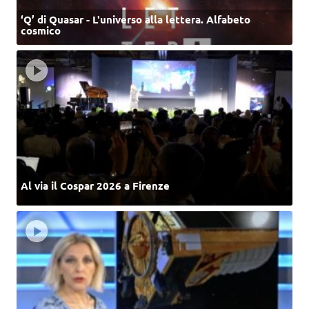
‘Q’ di Quasar - L'universo alla lettera. Alfabeto
cosmico
Al via il Cospar 2026 a Firenze