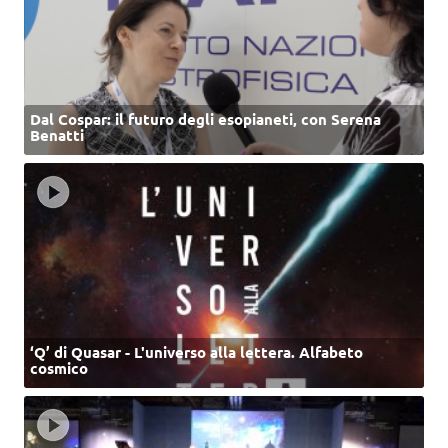
Dal Cospar: il futuro degli esopianeti, con Serena
Benatti
‘Q’ di Quasar - L'universo alla lettera. Alfabeto
cosmico