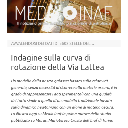
Il notiziario online dell’Istituto nazionale di astrofisica
Vai al contenuto
AVVALENDOSI DEI DATI DI 5602 STELLE DELLA DR2 DI GAIA
Indagine sulla curva di
rotazione della Via Lattea
Un modello della nostra galassia basato sulla relatività
generale, senza necessità di ricorrere alla materia oscura, è in
grado di rappresentare i dati sperimentali con una qualità
del tutto simile a quella di un modello tradizionale basato
sulla dinamica newtoniana con un alone di materia oscura.
Lo illustra oggi su Media Inaf la prima autrice dello studio
pubblicato su Mnras, Mariateresa Crosta dell’Inaf di Torino