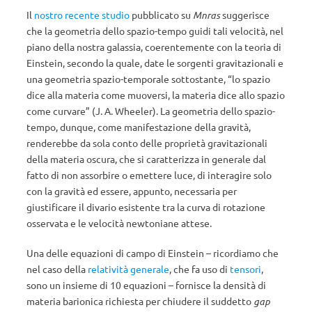
Il
nostro recente studio
pubblicato su
Mnras
suggerisce
che la geometria dello spazio-tempo guidi tali velocità, nel
piano della nostra galassia, coerentemente con la teoria di
Einstein, secondo la quale, date le sorgenti gravitazionali e
una geometria spazio-temporale sottostante, “lo spazio
dice alla materia come muoversi, la materia dice allo spazio
come curvare” (J. A. Wheeler). La geometria dello spazio-
tempo, dunque, come manifestazione della gravità,
renderebbe da sola conto delle proprietà gravitazionali
della materia oscura, che si caratterizza in generale dal
fatto di non assorbire o emettere luce, di interagire solo
con la gravità ed essere, appunto, necessaria per
giustificare il divario esistente tra la curva di rotazione
osservata e le velocità newtoniane attese.
Una delle equazioni di campo di Einstein – ricordiamo che
nel caso della
relatività generale
, che fa uso di
tensori
,
sono un insieme di 10 equazioni – fornisce la densità di
materia barionica richiesta per chiudere il suddetto
gap