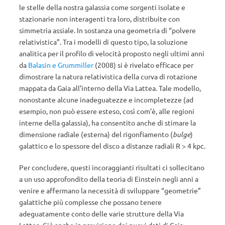
le stelle della nostra galassia come sorgenti isolate e
stazionarie non interagenti tra loro, distribuite con
simmetria assiale. In sostanza una geometria di “polvere
relativistica”. Tra i modelli di questo tipo, la soluzione
analitica per il profilo di velocità proposto negli ultimi anni
da
Balasin e Grummiller
(2008) si è rivelato efficace per
dimostrare la natura relativistica della curva di rotazione
mappata da Gaia all’interno della Via Lattea. Tale modello,
nonostante alcune inadeguatezze e incompletezze (ad
esempio, non può essere esteso, così com’è, alle regioni
interne della galassia), ha consentito anche di stimare la
dimensione radiale (esterna) del rigonfiamento (
bulge
)
galattico e lo spessore del disco a distanze radiali R > 4 kpc.
Per concludere, questi incoraggianti risultati ci sollecitano
a un uso approfondito della teoria di Einstein negli anni a
venire e affermano la necessità di sviluppare “geometrie”
galattiche più complesse che possano tenere
adeguatamente conto delle varie strutture della Via