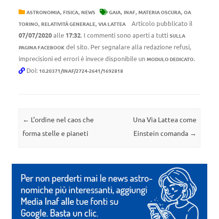
,
,
,
,
,
ASTRONOMIA
FISICA
NEWS
GAIA
INAF
MATERIA OSCURA
OA
,
,
Articolo pubblicato il
TORINO
RELATIVITÀ GENERALE
VIA LATTEA
07/07/2020
alle
17:32
. I commenti sono aperti a tutti
SULLA
del sito. Per segnalare alla redazione refusi,
PAGINA FACEBOOK
imprecisioni ed errori è invece disponibile un
.
MODULO DEDICATO
Doi:
10.20371/INAF/2724-2641/1692818
Navigazione articolo
←
L’ordine nel caos che
Una Via Lattea come
forma stelle e pianeti
Einstein comanda
→