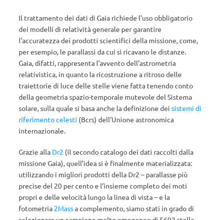
Il trattamento dei dati di Gaia richiede l’uso obbligatorio
dei modelli di relatività generale per garantire
l’accuratezza dei prodotti scientifici della missione, come,
per esempio, le parallassi da cui si ricavano le distanze.
Gaia, difatti, rappresenta l’avvento dell’astrometria
relativistica, in quanto la ricostruzione a ritroso delle
traiettorie di luce delle stelle viene fatta tenendo conto
della geometria spazio-temporale mutevole del Sistema
solare, sulla quale si basa anche la definizione dei
sistemi di
riferimento celesti
(Bcrs) dell’Unione astronomica
internazionale.
Grazie alla
Dr2
(il secondo catalogo dei dati raccolti dalla
missione Gaia), quell’idea si è finalmente materializzata:
utilizzando i migliori prodotti della Dr2 – parallasse più
precise del 20 per cento e l’insieme completo dei moti
propri e delle velocità lungo la linea di vista – e la
fotometria
2Mass
a complemento, siamo stati in grado di
selezionare un campione molto omogeneo di 5602 stelle