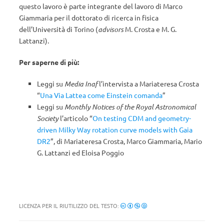
questo lavoro è parte integrante del lavoro di Marco
Giammaria per il dottorato di ricerca in fisica
dell’Università di Torino (
advisors
M. Crosta e M. G.
Lattanzi).
Per saperne di più:
Leggi su
Media Inaf
l’intervista a Mariateresa Crosta
“
Una Via Lattea come Einstein comanda
”
Leggi su
Monthly Notices of the Royal Astronomical
Society
l’articolo “
On testing CDM and geometry-
driven Milky Way rotation curve models with Gaia
DR2
”, di Mariateresa Crosta, Marco Giammaria, Mario
G. Lattanzi ed Eloisa Poggio
LICENZA PER IL RIUTILIZZO DEL TESTO: