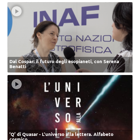
Dal Cospar: il futuro degli esopianeti, con Serena
Benatti
‘Q’ di Quasar - L'universo alla lettera. Alfabeto
cosmico