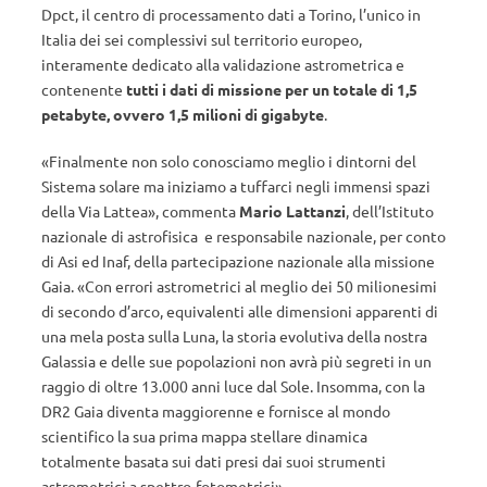
Dpct, il centro di processamento dati a Torino, l’unico in
Italia dei sei complessivi sul territorio europeo,
interamente dedicato alla validazione astrometrica e
contenente
tutti i dati di missione per un totale di 1,5
petabyte, ovvero 1,5 milioni di gigabyte
.
«Finalmente non solo conosciamo meglio i dintorni del
Sistema solare ma iniziamo a tuffarci negli immensi spazi
della Via Lattea», commenta
Mario Lattanzi
, dell’Istituto
nazionale di astrofisica e responsabile nazionale, per conto
di Asi ed Inaf, della partecipazione nazionale alla missione
Gaia. «Con errori astrometrici al meglio dei 50 milionesimi
di secondo d’arco, equivalenti alle dimensioni apparenti di
una mela posta sulla Luna, la storia evolutiva della nostra
Galassia e delle sue popolazioni non avrà più segreti in un
raggio di oltre 13.000 anni luce dal Sole. Insomma, con la
DR2 Gaia diventa maggiorenne e fornisce al mondo
scientifico la sua prima mappa stellare dinamica
totalmente basata sui dati presi dai suoi strumenti
astrometrici a spettro-fotometrici».