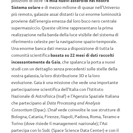
posizioni di oltre 1
4 mila nuovi asteroidi nel nostro
Sistema solare
e di mezzo milione di quasar nell’Universo
più remoto, galassie assai distanti la cui enorme luminosità
proviene dall’energia emessa dal loro buco nero centrale
supermassiccio. Queste ultime rappresentano la prima
realizzazione nella banda della luce visibile del sistema di
riferimento celeste per la navigazione spazio-temporale.
Una enorme banca dati messa a disposizione di tutta la
comunità scientifica
basata su 22 mesi di dati raccolti
incessantemente da Gaia
, che spalanca la porta a nuovi
studi con un dettaglio senza precedenti sulle stelle della
nostra galassia, la loro distribuzione 3D e la loro
evoluzione. Gaia è una missione che vede una importante
partecipazione scientifica dell’Italia con l’Istituto
Nazionale di Astrofisica (Inaf) e l’Agenzia Spaziale Italiana
che partecipano al
Data Processing and Analysis
Consortium
(Dpac). L’Inaf vede coinvolte le sue strutture di
Bologna, Catania, Firenze, Napoli, Padova, Roma, Teramo e
Torino (dove risiede il management nazionale); l’Asi
partecipa con lo Ssdc (Space Science Data Center) e con il