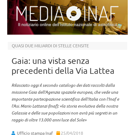
Il notiziario online dell’Istituto nazionale di astrofisica
Vai al contenuto
QUASI DUE MILIARDI DI STELLE CENSITE
Gaia: una vista senza
precedenti della Via Lattea
Rilasciato oggi il secondo catalogo dei dati raccolti dalla
missione Gaia dell'Agenzia spaziale europea, che vede una
importante partecipazione scientifica dell'Italia con l'Inaf e
l'Asi. Mario Lattanzi (Inaf): «la storia evolutiva della nostra
Galassia e delle sue popolazioni non avrà più segreti in un
raggio di oltre 13.000 anni luce dal Sole»
Ufficio stampa Inaf
25/04/2018