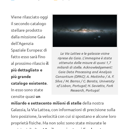
Viene rilasciato oggi
il secondo catalogo
stellare prodotto
dalla missione Gaia
dell’Agenzia
Spaziale Europea: di
La Via Lattea e le galassie vicine
fatto esso sarà fino
riprese da Gaia. L’immagine è stata
ottenuta dalle misure di quasi 1,7
al prossimo rilascio
il
miliardi di stelle. Acknowledgement:
più dettagliato e
Gaia Data Processing and Analysis
più grande
Consortium (DPAC); A. Moitinho / A. F.
Silva / M. Barros / C. Barata, University
catalogo esistente
.
of Lisbon, Portugal; H. Savietto, Fork
In esso sono state
Research, Portugal
censite quasi
un
miliardo e settecento milioni di stelle
della nostra
Galassia, la Via Lattea, con informazioni di precisione sulla
loro posizione, la velocità con cui si spostano e alcune loro
proprietà fisiche. Ma non solo: sono state misurate le