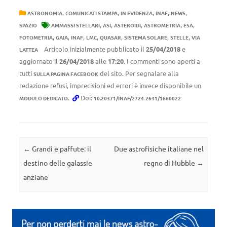
,
,
,
,
,
ASTRONOMIA
COMUNICATI STAMPA
IN EVIDENZA
INAF
NEWS
,
,
,
,
,
SPAZIO
AMMASSI STELLARI
ASI
ASTEROIDI
ASTROMETRIA
ESA
,
,
,
,
,
,
,
FOTOMETRIA
GAIA
INAF
LMC
QUASAR
SISTEMA SOLARE
STELLE
VIA
Articolo inizialmente pubblicato il
25/04/2018
e
LATTEA
aggiornato il
26/04/2018
alle
17:20
. I commenti sono aperti a
tutti
del sito. Per segnalare alla
SULLA PAGINA FACEBOOK
redazione refusi, imprecisioni ed errori è invece disponibile un
.
Doi:
MODULO DEDICATO
10.20371/INAF/2724-2641/1660022
Navigazione articolo
←
Grandi e paffute: il
Due astrofisiche italiane nel
destino delle galassie
regno di Hubble
→
anziane