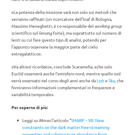
«La potenza della missione sarà non solo sui metodi che
verranno raffinati (un ricercatore dell’Inaf di Bologna,
Massimo Meneghetti, è co-responsabile del
working group
scientifico sul
lensing
forte), ma soprattutto sul numero di
lenti su cui fare questo tipo di analisi, potendo per
l’appunto osservare la maggior parte del cielo
extragalattico».
«Va altresì ricordato», conclude Scaramella, «che solo
Euclid osserverà anche l’emisfero nord, mentre quello sud
verrà osservato nel corso degli anni anche da
Lsst
e
Ska
, che
forniranno informazioni complementari in frequenze e
variabilità temporale».
Per saperne di più:
Leggi su
Mnras
l’articolo “
SHARP – VII. New
constraints on the dark matter free-streaming
properties and substructure abundance from