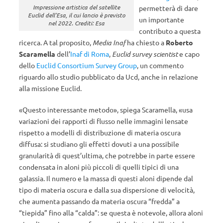
Impressione artistica del satellite
permetterà di dare
Euclid dell’Esa, il cui lancio è previsto
un importante
nel 2022. Crediti: Esa
contributo a questa
ricerca. A tal proposito,
Media Inaf
ha chiesto a
Roberto
Scaramella
dell’
Inaf di Roma
,
Euclid survey scientist
e capo
dello
Euclid Consortium Survey Group
, un commento
riguardo allo studio pubblicato da Ucd, anche in relazione
alla missione Euclid.
«Questo interessante metodo», spiega Scaramella, «usa
variazioni dei rapporti di flusso nelle immagini lensate
rispetto a modelli di distribuzione di materia oscura
diffusa: si studiano gli effetti dovuti a una possibile
granularità di quest’ultima, che potrebbe in parte essere
condensata in aloni più piccoli di quelli tipici di una
galassia. Il numero e la massa di questi aloni dipende dal
tipo di materia oscura e dalla sua dispersione di velocità,
che aumenta passando da materia oscura “fredda” a
“tiepida” fino alla “calda”: se questa è notevole, allora aloni