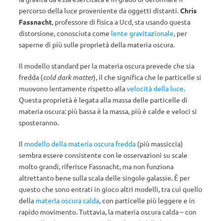
percorso della luce proveniente da oggetti distanti.
Chris
Fassnacht
, professore di fisica a Ucd, sta usando questa
distorsione, conosciuta come
lente gravitazionale
, per
saperne di più sulle proprietà della materia oscura.
Il modello standard per la materia oscura prevede che sia
fredda (
cold dark matter
), il che significa che le particelle si
muovono lentamente rispetto alla
velocità della luce
.
Questa proprietà è legata alla massa delle particelle di
materia oscura: più bassa è la massa, più è calde e veloci si
sposteranno.
Il
modello della materia oscura fredda
(più massiccia)
sembra essere consistente con le osservazioni su scale
molto grandi, riferisce Fassnacht, ma non funziona
altrettanto bene sulla scala delle singole galassie. È per
questo che sono entrati in gioco altri modelli, tra cui quello
della
materia oscura calda
, con particelle più leggere e in
rapido movimento. Tuttavia, la materia oscura calda – con