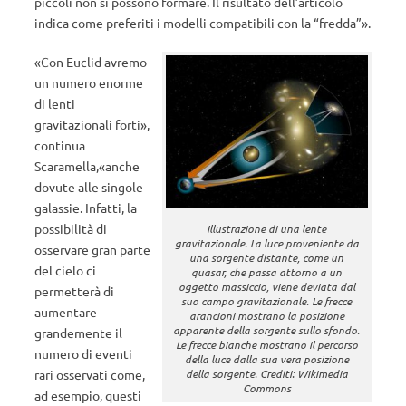
piccoli non si possono formare. Il risultato dell’articolo
indica come preferiti i modelli compatibili con la “fredda”».
«Con Euclid avremo
un numero enorme
di lenti
gravitazionali forti»,
continua
Scaramella,«anche
dovute alle singole
galassie. Infatti, la
possibilità di
Illustrazione di una lente
gravitazionale. La luce proveniente da
osservare gran parte
una sorgente distante, come un
del cielo ci
quasar, che passa attorno a un
oggetto massiccio, viene deviata dal
permetterà di
suo campo gravitazionale. Le frecce
aumentare
arancioni mostrano la posizione
apparente della sorgente sullo sfondo.
grandemente il
Le frecce bianche mostrano il percorso
numero di eventi
della luce dalla sua vera posizione
della sorgente. Crediti: Wikimedia
rari osservati come,
Commons
ad esempio, questi