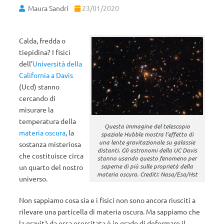
Maura Sandri
23/01/2020
Calda, fredda o
tiepidina? I fisici
dell’
Università della
California a Davis
(Ucd) stanno
cercando di
misurare la
temperatura della
Questa immagine del telescopio
materia oscura
, la
spaziale Hubble mostra l’effetto di
una lente gravitazionale su galassie
sostanza misteriosa
distanti. Gli astronomi della UC Davis
che costituisce circa
stanno usando questo fenomeno per
saperne di più sulle proprietà della
un quarto del nostro
materia oscura. Crediti: Nasa/Esa/Hst
universo.
Non sappiamo cosa sia e i fisici non sono ancora riusciti a
rilevare una particella di materia oscura. Ma sappiamo che
la gravità da essa esercitata è in grado di deformare il