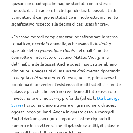
quasar con quadrupla immagine studiati con lo stesso
metodo da altri autori. Euclid quindi darà la possibilità di
aumentare il campione statistico in modo estremamente
significativo rispetto alla decina di casi usati finora».
«Esistono metodi complementari per affrontare la stessa
tematica», ricorda Scaramella, «che usano il
clustering
spaziale delle
Lyman-alpha clouds
, nei quali è molto
coinvolto un ricercatore italiano, Matteo Viel (prima
dell’Inaf, ora della Sissa). Anche questi risultati sembrano
diminuire la necessità di una
warm dark matter
, riportando
in
auge
la
cold dark matter
. Questa, inoltre, prima aveva il
problema di prevedere l’esistenza di molti satelliti e molte
galassie piccole che però non venivano di fatto osservate.
Invece, nelle ultime
survey
profonde (ad es. la
Dark Energy
Survey
), si cominciano a trovare un gran numero di questi
oggetti poco brillanti. Anche in questo caso la
survey
di
Euclid darà un contributo importantissimo riguardo il
numero e le caratteristiche di galassie satelliti, di galassie
nane o di bassa brillanza superficiale».