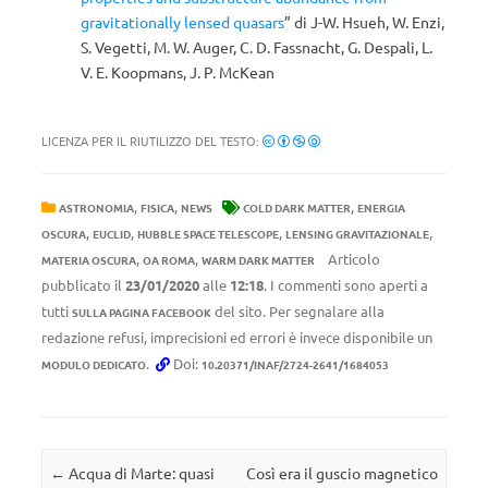
gravitationally lensed quasars
” di J-W. Hsueh, W. Enzi,
S. Vegetti, M. W. Auger, C. D. Fassnacht, G. Despali, L.
V. E. Koopmans, J. P. McKean
LICENZA PER IL RIUTILIZZO DEL TESTO:
,
,
,
ASTRONOMIA
FISICA
NEWS
COLD DARK MATTER
ENERGIA
,
,
,
,
OSCURA
EUCLID
HUBBLE SPACE TELESCOPE
LENSING GRAVITAZIONALE
,
,
Articolo
MATERIA OSCURA
OA ROMA
WARM DARK MATTER
pubblicato il
23/01/2020
alle
12:18
. I commenti sono aperti a
tutti
del sito. Per segnalare alla
SULLA PAGINA FACEBOOK
redazione refusi, imprecisioni ed errori è invece disponibile un
.
Doi:
MODULO DEDICATO
10.20371/INAF/2724-2641/1684053
Navigazione articolo
←
Acqua di Marte: quasi
Così era il guscio magnetico