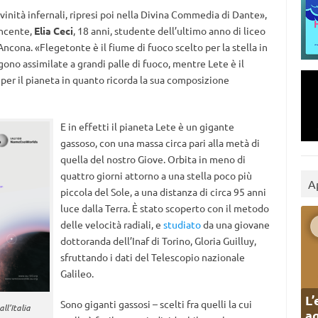
vinità infernali, ripresi poi nella Divina Commedia di Dante»,
incente,
Elia Ceci
, 18 anni, studente dell’ultimo anno di liceo
ncona. «Flegetonte è il fiume di fuoco scelto per la stella in
no assimilate a grandi palle di fuoco, mentre Lete è il
per il pianeta in quanto ricorda la sua composizione
E in effetti il pianeta Lete è un gigante
gassoso, con una massa circa pari alla metà di
quella del nostro Giove. Orbita in meno di
quattro giorni attorno a una stella poco più
A
piccola del Sole, a una distanza di circa 95 anni
luce dalla Terra. È stato scoperto con il metodo
delle velocità radiali, e
studiato
da una giovane
dottoranda dell’Inaf di Torino, Gloria Guilluy,
sfruttando i dati del Telescopio nazionale
Galileo.
L’
Sono giganti gassosi – scelti fra quelli la cui
ll’Italia
ag