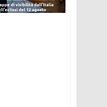
ppe di visibilità dall’Italia
ll'eclissi del 12 agosto