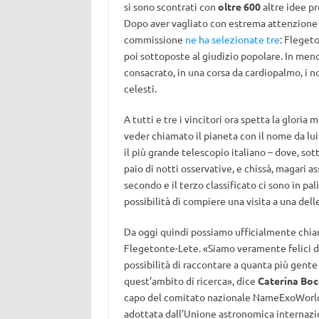
si sono scontrati con
oltre 600
altre idee pr
Dopo aver vagliato con estrema attenzione tut
commissione
ne ha selezionate tre
: Fleget
poi sottoposte al giudizio popolare. In meno
consacrato, in una corsa da cardiopalmo, i n
celesti.
A tutti e tre i vincitori ora spetta la gloria 
veder chiamato il pianeta con il nome da lui
il più grande telescopio italiano – dove, sot
paio di notti osservative, e chissà, magari a
secondo e il terzo classificato ci sono in pa
possibilità di compiere una visita a una delle
Da oggi quindi possiamo ufficialmente chia
Flegetonte-Lete. «Siamo veramente felici di
possibilità di raccontare a quanta più gente 
quest’ambito di ricerca», dice
Caterina Boc
capo del comitato nazionale NameExoWorlds
adottata dall’Unione astronomica internazio