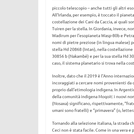
piccolo telescopio – anche tutti gli altri es
All’Irlanda, per esempio, è toccato il pianeta
costellazione dei Cani da Caccia, ai quali so
Tuiren per la stella. In Giordania, invece, n
Wadirum per l’esopianeta Wasp-80b e Petra pe
nomi di pietre preziose (in lingua malese) p
stella Hd 20868 (Intan), nella costellazione 
30856 b (Nakambé) e per la sua stella Hd 30
caso, il sistema planetario si trova nella cos
Inoltre, dato che il 2019 è l’Anno internazio
incoraggiati a cercare nomi provenienti da 
proprio dall’etimologia indigena. In Argenti
della comunità indigena Moqoit: i nuovi nom
(Nosaxa) significano, rispettivamente, “frate
umani sono fratelli) e “primavera” (o, lette
Tornando alla selezione italiana, la strada c
Ceci non è stata facile. Come in una vera e 