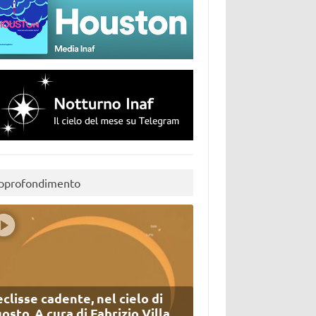
pprofondimento
eclisse cadente, nel cielo di
osto. A cura di Fabrizio Villa