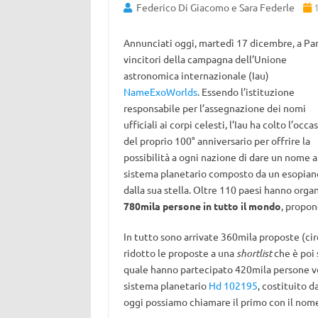
Federico Di Giacomo e Sara Federle
Annunciati oggi, martedì 17 dicembre, a Pari
vincitori della campagna dell’Unione
astronomica internazionale (Iau)
NameExoWorlds
. Essendo l’istituzione
responsabile per l’assegnazione dei nomi
ufficiali ai corpi celesti, l’Iau ha colto l’occa
del proprio 100° anniversario per offrire la
possibilità a ogni nazione di dare un nome a
sistema planetario composto da un esopian
dalla sua stella. Oltre 110 paesi hanno org
780mila persone in tutto il mondo
, propo
In tutto sono arrivate 360mila proposte (ci
ridotto le proposte a una
shortlist
che è poi 
quale hanno partecipato 420mila persone vota
sistema planetario
Hd 102195
, costituito d
oggi possiamo chiamare il primo con il nom