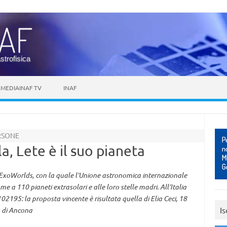
astrofisica
MEDIAINAF TV
INAF
RSONE
a, Lete è il suo pianeta
xoWorlds, con la quale l’Unione astronomica internazionale
a 110 pianeti extrasolari e alle loro stelle madri. All’Italia
102195: la proposta vincente è risultata quella di Elia Ceci, 18
Is
a di Ancona