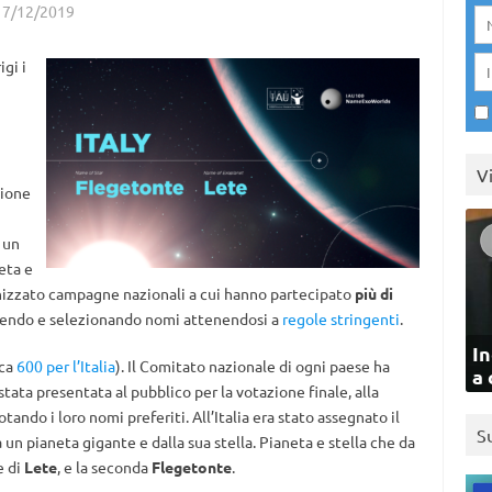
17/12/2019
gi i
V
sione
 un
eta e
anizzato campagne nazionali a cui hanno partecipato
più di
nendo e selezionando nomi attenendosi a
regole stringenti
.
In
rca
600 per l’Italia
). Il Comitato nazionale di ogni paese ha
a 
stata presentata al pubblico per la votazione finale, alla
ndo i loro nomi preferiti. All’Italia era stato assegnato il
S
a un pianeta gigante e dalla sua stella. Pianeta e stella che da
e di
Lete
, e la seconda
Flegetonte
.