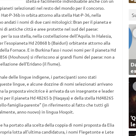
stella è facilmente individuabile anche con un
opianeti selezionati nel resto del mondo per il concorso.
S
 Hat-P-36b in orbita attorno alla stella Hat-P-36, nella
no andati i nomi di due cani mitologici: Bran per il pianeta e
omi di antiche città e aree protette nel sud del paese:
r la sua stella, nella costellazione dell’Aquila. In Malesia,
er l’esopianeta Hd 20868 b (Baiduri) orbitante attorno alla
della Fornace. E in Burkina Faso i nuovi nomi per il pianeta Hd
856 (Mouhoun) si riferiscono ai grandi fiumi del paese: non a
Da
tellazione dell’Eridano (il fiume).
e
nale delle lingue indigene, i partecipanti sono stati
queste lingue, e alcune dozzine di nomi selezionati arrivano
na la proposta vincitrice è arrivata da un insegnante e leader
i per il pianeta Hd 48265 b (Naqaya) e della stella Hd48265
llo-famiglia-parente” (in riferimento al fatto che tutti gli
ralmente, anno nuovo) in lingua Moqoit.
‘Q
l
he ha portato alla scelta della coppia di nomi proposta da Elia
propria lotta all’ultima candidatura, i nomi Flegetonte e Lete