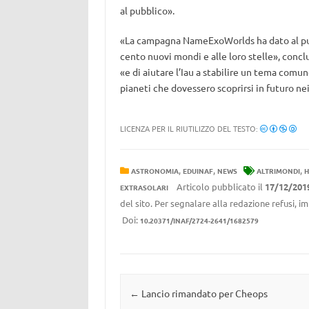
al pubblico».
«La campagna NameExoWorlds ha dato al pubb
cento nuovi mondi e alle loro stelle», conc
«e di aiutare l’Iau a stabilire un tema com
pianeti che dovessero scoprirsi in futuro nei
LICENZA PER IL RIUTILIZZO DEL TESTO:
,
,
,
ASTRONOMIA
EDUINAF
NEWS
ALTRIMONDI
H
Articolo pubblicato il
17/12/201
EXTRASOLARI
del sito. Per segnalare alla redazione refusi, i
Doi:
10.20371/INAF/2724-2641/1682579
Navigazione articolo
←
Lancio rimandato per Cheops