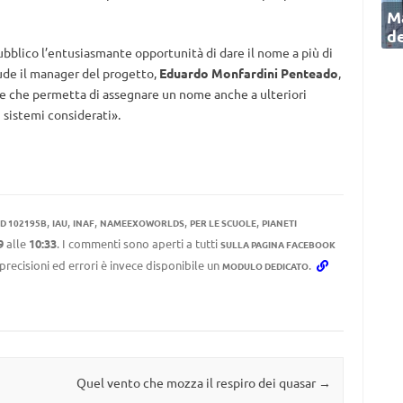
Ma
de
lico l’entusiasmante opportunità di dare il nome a più di
lude il manager del progetto,
Eduardo Monfardini Penteado
,
une che permetta di assegnare un nome anche a ulteriori
 sistemi considerati».
,
,
,
,
,
D 102195B
IAU
INAF
NAMEEXOWORLDS
PER LE SCUOLE
PIANETI
9
alle
10:33
. I commenti sono aperti a tutti
SULLA PAGINA FACEBOOK
mprecisioni ed errori è invece disponibile un
.
MODULO DEDICATO
Quel vento che mozza il respiro dei quasar
→