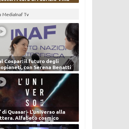
u MediaInaf Tv
l Cospar: il futuro degli
sopianeti, con Serena Benatti
’ di Quasar - L'universo alla
ettera. Alfabeto cosmico