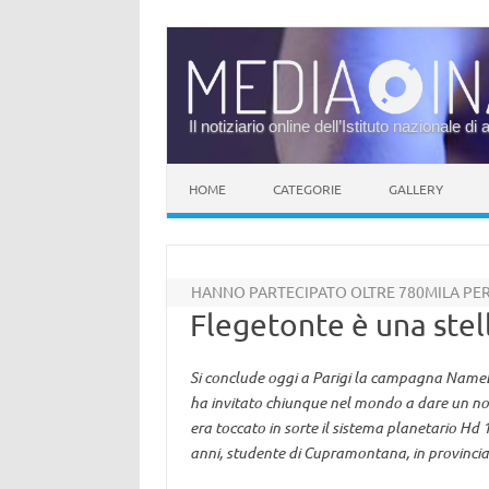
Il notiziario online dell’Istituto nazionale di 
Vai al contenuto
HOME
CATEGORIE
GALLERY
HANNO PARTECIPATO OLTRE 780MILA PE
Flegetonte è una stell
Si conclude oggi a Parigi la campagna NameE
ha invitato chiunque nel mondo a dare un nome 
era toccato in sorte il sistema planetario Hd 
anni, studente di Cupramontana, in provinci