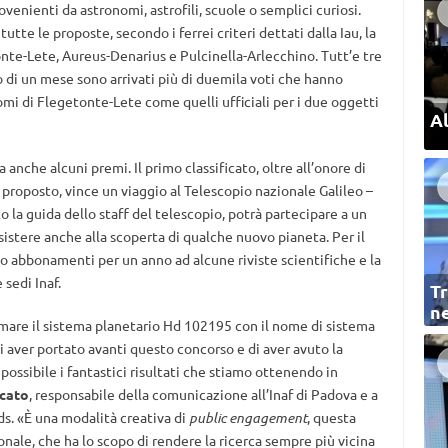
ovenienti da astronomi, astrofili, scuole o semplici curiosi.
te le proposte, secondo i ferrei criteri dettati dalla Iau, la
onte-Lete, Aureus-Denarius e Pulcinella-Arlecchino. Tutt’e tre
 di un mese sono arrivati più di duemila voti che hanno
omi di Flegetonte-Lete come quelli ufficiali per i due oggetti
Al
ma anche alcuni premi. Il primo classificato, oltre all’onore di
 proposto, vince un viaggio al Telescopio nazionale Galileo –
to la guida dello staff del telescopio, potrà partecipare a un
ssistere anche alla scoperta di qualche nuovo pianeta. Per il
lio abbonamenti per un anno ad alcune riviste scientifiche e la
 sedi Inaf.
Tr
ne
mare il sistema planetario Hd 102195 con il nome di sistema
 aver portato avanti questo concorso e di aver avuto la
possibile i fantastici risultati che stiamo ottenendo in
cato
, responsabile della comunicazione all’Inaf di Padova e a
. «È una modalità creativa di
public engagement
, questa
nale, che ha lo scopo di rendere la ricerca sempre più vicina