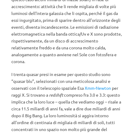
accrescimento: attività che li rende migliaia di volte più
luminosi dell’intera galassia che li ospita, perché il gas da
essi ingurgitato, prima di sparire dentro all’orizzonte degli
eventi, diventa incandescente. Le emissioni di radiazione
elettromagnetica nella banda ottica/Uv e X sono prodotte,
rispettivamente, da un disco di accrescimento
relativamente freddo e da una corona molto calda,
analogamente a quanto avviene nel Sole con fotosfera e
corona.
I trenta quasar presi in esame per questo studio sono
“quasar blu”, selezionati con una meticolosa analisi e
osservati con il telescopio spaziale Esa
Xmm-Newton
per
raggi X. Si trovano a
redshift
compreso fra 3.0 e 3.3: questo
implica che la loro luce – quella che vediamo oggi – risale a
circa 11.5 miliardi di anni fa, vale a dire due miliardi di anni
dopo il Big Bang. La loro luminosità si aggira intorno
all’ordine di centinaia di migliaia di miliardi di soli, tutti
concentrati in uno spazio non molto più grande del