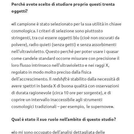
Perché avete scelto di studiare proprio questi trenta
oggetti?
«
Il campione è stato selezionato per la sua utilità in chiave
cosmologica. I criteri di selezione sono piuttosto
stringenti, tra cui essere oggetti blu (cioè non oscurati da
polvere), radio quieti (senza getti) e senza assorbimenti
nell’ultravioletto. Questo perché per poter usare i quasar
come candele standard occorre misurare con precisione il
loro flusso intrinseco nell’ultravioletto e nei raggi X,
regolato in modo molto preciso dalla fisica
dell’accrescimento. Il
redshift
è stabilito dalla necessità di
avere spettri in banda X di buona qualità con osservazioni
di durata ragionevole (circa 10 ore per sorgente), e di
coprire un intervallo inaccessibile agli strumenti
cosmologici tradizionali – per esempio, le supernove
»
.
Qual è stato il suo ruolo nell’ambito di questo studio?
«
Io mi sono occupato dell’analisi dettagliata delle