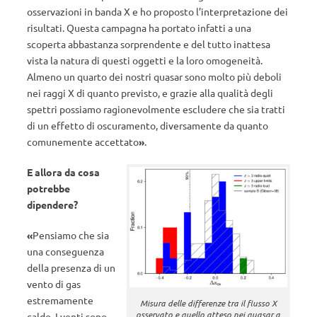
osservazioni in banda X e ho proposto l’interpretazione dei
risultati. Questa campagna ha portato infatti a una
scoperta abbastanza sorprendente e del tutto inattesa
vista la natura di questi oggetti e la loro omogeneità.
Almeno un quarto dei nostri quasar sono molto più deboli
nei raggi X di quanto previsto, e grazie alla qualità degli
spettri possiamo ragionevolmente escludere che sia tratti
di un effetto di oscuramento, diversamente da quanto
comunemente accettato
»
.
E allora da cosa
potrebbe
dipendere?
«
Pensiamo che sia
una conseguenza
della presenza di un
vento di gas
estremamente
Misura delle differenze tra il flusso X
osservato e quello atteso nei quasar a
caldo. I venti sono