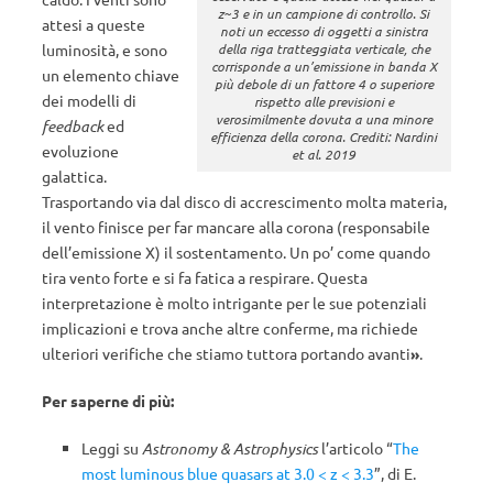
z~3 e in un campione di controllo. Si
attesi a queste
noti un eccesso di oggetti a sinistra
luminosità, e sono
della riga tratteggiata verticale, che
corrisponde a un’emissione in banda X
un elemento chiave
più debole di un fattore 4 o superiore
dei modelli di
rispetto alle previsioni e
verosimilmente dovuta a una minore
feedback
ed
efficienza della corona. Crediti: Nardini
evoluzione
et al.
2019
galattica.
Trasportando via dal disco di accrescimento molta materia,
il vento finisce per far mancare alla corona (responsabile
dell’emissione X) il sostentamento. Un po’ come quando
tira vento forte e si fa fatica a respirare. Questa
interpretazione è molto intrigante per le sue potenziali
implicazioni e trova anche altre conferme, ma richiede
ulteriori verifiche che stiamo tuttora portando avanti
»
.
Per saperne di più:
Leggi su
Astronomy & Astrophysics
l’articolo “
The
most luminous blue quasars at 3.0 < z < 3.3
”, di E.