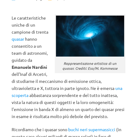
Le caratteristiche
uniche di un
campione di trenta
quasar
hanno
consentito a un
team di astronomi,
guidato da
Rappresentazione artistica di un
Emanuele Nardini
quasar. Crediti: Eso/M. Kornmesse
dell’Inaf di Arcetri,
di studiarne il meccanismo di emissione ottica,
ultravioletta e X, tuttora in parte ignoto. Ne è emersa
una
scoperta
abbastanza sorprendente e del tutto inattesa,
vista la natura di questi oggetti e la loro omogeneità:
l’emissione in banda X di almeno un quarto dei quasar presi
in esame è risultata molto più debole del previsto.
Ricordiamo che i quasar sono
buchi neri supermassicci
(in
questo caso alcuni miliardi di masse solari) in fase di