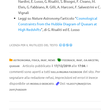
Nardini, E. Lusso, G. Risaliti, S. Bisogni, F. Civano, M.
Elvis, G. Fabbiano, R. Gilli, A. Marconi, F. Salvestrini e C.
Vignali
Leggi su
Nature Astronomy
l’articolo “
Cosmological
Constraints from the Hubble Diagram of Quasars at
High Redshifts
”, di G. Risaliti ed E. Lusso
LICENZA PER IL RIUTILIZZO DEL TESTO:
,
,
,
,
,
,
ASTRONOMIA
FISICA
INAF
NEWS
FEEDBACK
INAF
OA ARCETRI
Articolo pubblicato il
17/12/2019
alle
17:04
. I
QUASAR
commenti sono aperti a tutti
del sito. Per
SULLA PAGINA FACEBOOK
segnalare alla redazione refusi, imprecisioni ed errori è invece
disponibile un
.
Doi:
MODULO DEDICATO
10.20371/INAF/2724-
2641/1682609