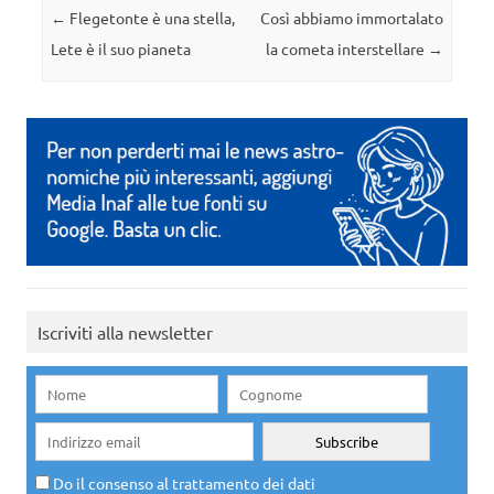
Navigazione articolo
←
Flegetonte è una stella,
Così abbiamo immortalato
Lete è il suo pianeta
la cometa interstellare
→
Iscriviti alla newsletter
Do il consenso al trattamento dei dati