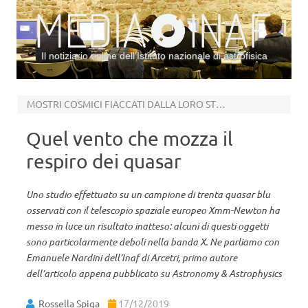
Il notiziario online dell’Istituto nazionale di astrofisica
Vai al contenuto
MOSTRI COSMICI FIACCATI DALLA LORO STESSA ATTIVITÀ
Quel vento che mozza il
respiro dei quasar
Uno studio effettuato su un campione di trenta quasar blu
osservati con il telescopio spaziale europeo Xmm-Newton ha
messo in luce un risultato inatteso: alcuni di questi oggetti
sono particolarmente deboli nella banda X. Ne parliamo con
Emanuele Nardini dell’Inaf di Arcetri, primo autore
dell’articolo appena pubblicato su Astronomy & Astrophysics
Rossella Spiga
17/12/2019