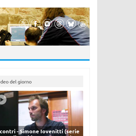
ideo del giorno
contri - Simone Iovenitti (serie