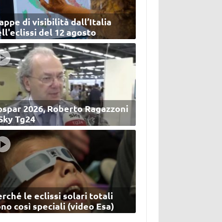
ppe di visibilità dall’Italia
ll'eclissi del 12 agosto
ospar 2026, Roberto Ragazzoni
 Sky Tg24
rché le eclissi solari totali
no così speciali (video Esa)