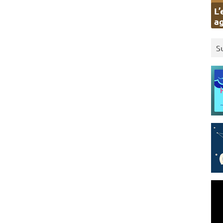
L’
ag
S