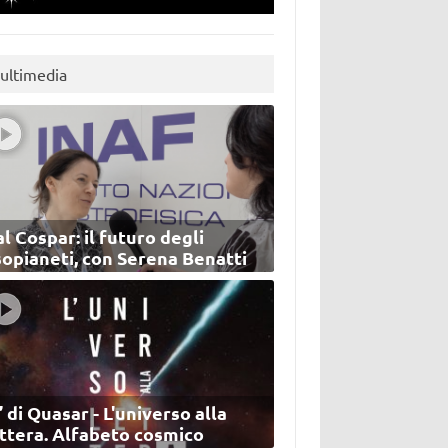
ultimedia
l Cospar: il futuro degli
sopianeti, con Serena Benatti
’ di Quasar - L'universo alla
ettera. Alfabeto cosmico