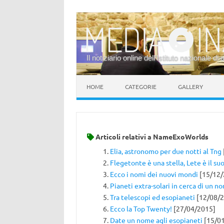
Il notiziario online dell’Istituto nazionale di 
Vai al contenuto
HOME
CATEGORIE
GALLERY
Articoli relativi a
NameExoWorlds
Elia, astronomo per due notti al Tng
Flegetonte è una stella, Lete è il su
Ecco i nomi dei nuovi mondi
[15/12/
Pianeti extra-solari in cerca di un n
Tra telescopi ed esopianeti
[12/08/2
Ecco la Top Twenty!
[27/04/2015]
Date un nome agli esopianeti
[15/0