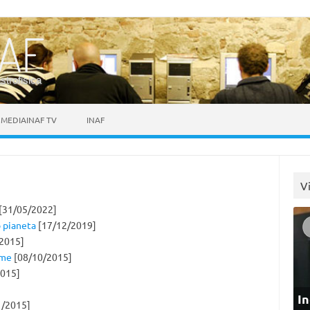
astrofisica
MEDIAINAF TV
INAF
V
[31/05/2022]
o pianeta
[17/12/2019]
2015]
ome
[08/10/2015]
015]
In
1/2015]