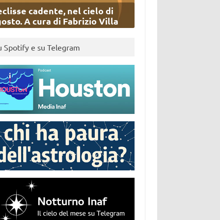
eclisse cadente, nel cielo di
osto. A cura di Fabrizio Villa
u Spotify e su Telegram