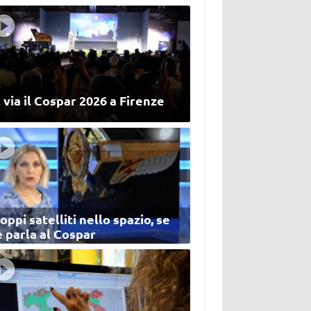
 via il Cospar 2026 a Firenze
oppi satelliti nello spazio, se
 parla al Cospar