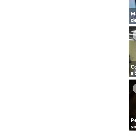
Ma
de
C
a
Pe
so