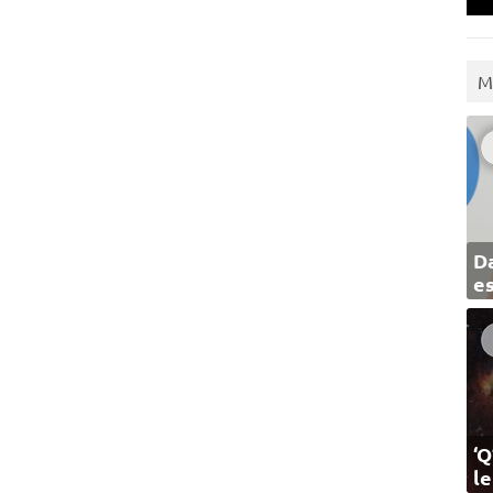
M
Da
e
‘Q
l