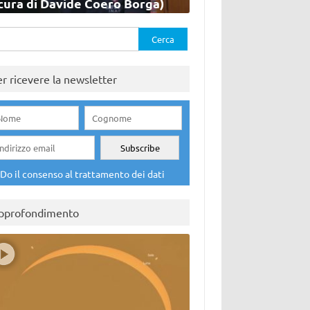
cura di Davide Coero Borga)
rca
er ricevere la newsletter
Do il consenso al trattamento dei dati
pprofondimento